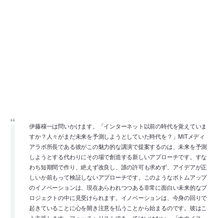
伊藤穰一は問いかけます。「インターネット以前の時代を覚えていま
すか？人々がまだ未来を予測しようとしていた時代を？」MITメディ
アラボ所長である彼がこの魅力的な講演で提案するのは、未来を予測
しようとする代わりにその場で創造する新しいアプローチです。すな
わち短期間で作り、絶えず改良し、誰の許可も求めず、アイデアが正
しいか前もって検証しないアプローチです。このようなボトムアップ
のイノベーションは、現在あらわれつつある非常に面白い未来的なプ
ロジェクトの中に見受けられます。イノベーションは、今身の回りで
起きていることに心を開き注意を払うことから始まるのです。彼はこ
う主張します。フューチャリストであってはいけない、「ナウイス