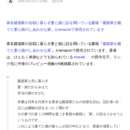
ARCHITECTURE
BOOK
|
著名建築家の自邸に暮らす妻と娘に話を聞いている書籍『建築家が建
てた妻と娘のしあわせな家』がamazonで発売されています
著名建築家の自邸に暮らす妻と娘に話を聞いている書籍『
建築家が建
てた妻と娘のしあわせな家
』がamazonで発売されています。著者
は、けんちく体操などでも知られている
mosaki
の田中元子。リン
ク先に中身のプレビュー画像が5枚掲載されています。
建築家と共に暮らす
妻・娘だからみえた
本当の家のすがた
本書は日本を代表する著名な建築家たちの自邸を訪ね、設計者=夫・
父には建物の話をまったく聞かず
その家での多くの時間を過ごす奥様や娘様に「家」の話をうかがうと
いうものです。
これにより建てた後の暮らしが話の中心となり、家族が成長してい