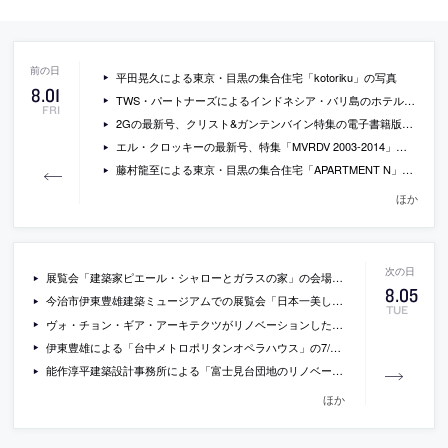
平田晃久による東京・目黒の集合住宅「kotoriku」の写真
8
.
01
TWS・パートナーズによるインドネシア・バリ島のホテル「Akmani Legian」の写真
FRI
2Gの最新号、クリスト&ガンテンバイン特集の電子書籍版（￥2,205）
エル・クロッキーの最新号、特集「MVRDV 2003-2014」の電子書籍版(￥2,051)
藤村龍至による東京・目黒の集合住宅「APARTMENT N」の写真など
ほか
展覧会「建築家ピエール・シャローとガラスの家」の会場写真
8
.
05
今治市伊東豊雄建築ミュージアムでの展覧会「日本一美しい島・大三島をつくろうプロジェクト2014」の会場写真
TUE
ヴォ・チョン・ギア・アーキテクツがリノベーションしたベトナム・ハノイのファサードに緑あふれる住宅「Green Renovation」の写真など
伊東豊雄による「台中メトロポリタンオペラハウス」の7/29時点での外観写真
能作淳平建築設計事務所による「富士見台団地のリノベーション」の施工プロセスの動画
ほか