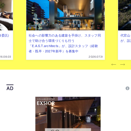
務委託)
社会への影響力のある建築を手掛け、スタッフ同
代官山を
士で助け合う環境づくりも行う
が、設
「E.A.S.T.architects」が、設計スタッフ（経験
者・既卒・2027年新卒）を募集中
26.08.03
2026.07.31