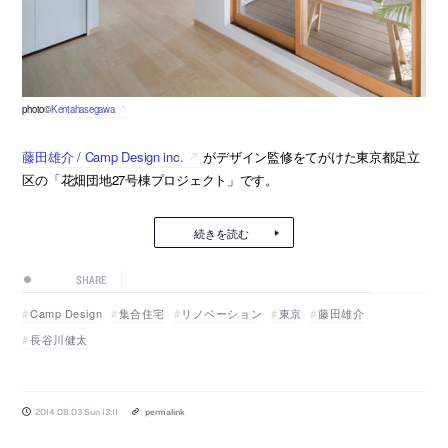
photo©
Kentahasegawa
藤田雄介 / Camp Design inc.
がデザイン監修をてがけた東京都足立
区の「花畑団地27号棟プロジェクト」です。
続きを読む
SHARE
Camp Design
集合住宅
リノベーション
東京
藤田雄介
長谷川健太
2014.08.03 Sun 13:11
permalink