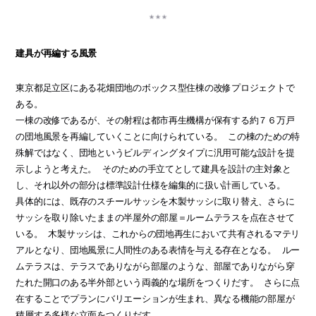
建具が再編する風景
東京都足立区にある花畑団地のボックス型住棟の改修プロジェクトで
ある。
一棟の改修であるが、その射程は都市再生機構が保有する約７６万戸
の団地風景を再編していくことに向けられている。 この棟のための特
殊解ではなく、団地というビルディングタイプに汎用可能な設計を提
示しようと考えた。 そのための手立てとして建具を設計の主対象と
し、それ以外の部分は標準設計仕様を編集的に扱い計画している。
具体的には、既存のスチールサッシを木製サッシに取り替え、さらに
サッシを取り除いたままの半屋外の部屋＝ルームテラスを点在させて
いる。 木製サッシは、これからの団地再生において共有されるマテリ
アルとなり、団地風景に人間性のある表情を与える存在となる。 ルー
ムテラスは、テラスでありながら部屋のような、部屋でありながら穿
たれた開口のある半外部という両義的な場所をつくりだす。 さらに点
在することでプランにバリエーションが生まれ、異なる機能の部屋が
積層する多様な立面をつくりだす。