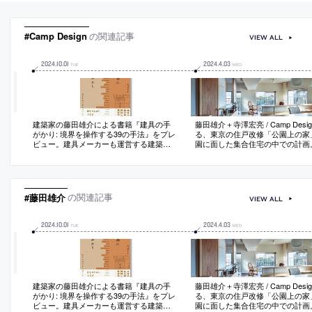
#Camp Design
の関連記事
VIEW ALL
2024
.
10
.
01
2024
.
4
.
03
TUE
WED
建築家の藤田雄介による書籍『建具の手
藤田雄介＋寺澤宏亮 / Camp Desi
がかり: 境界を操作する39の手法』をプレ
る、東京の住戸改修「公園上の家
ビュー。建具メーカーも運営する建築家
園に面した集合住宅の中での計画
による初の単著。スカイハウスほか26作
を取込み“開放感”を得られる空間
品と著者自身による13作品を取り上
収納を兼ねた腰壁と建具の組合わ
げ、“建具”と“境界”に着目して読み解く
域を仕切る構成を考案。掃出し窓
を設けて“落ち着いた”室内環境に
能とする
#藤田雄介
の関連記事
VIEW ALL
2024
.
10
.
01
2024
.
4
.
03
TUE
WED
建築家の藤田雄介による書籍『建具の手
藤田雄介＋寺澤宏亮 / Camp Desi
がかり: 境界を操作する39の手法』をプレ
る、東京の住戸改修「公園上の家
ビュー。建具メーカーも運営する建築家
園に面した集合住宅の中での計画