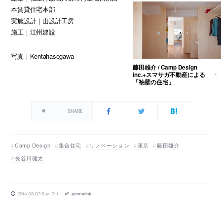
本賃貸住宅本部
実施設計｜山設計工房
施工｜江州建設
写真｜Kentahasegawa
藤田雄介 / Camp Design
inc.+スマサガ不動産による
「袖壁の住宅」
SHARE
Camp Design
集合住宅
リノベーション
東京
藤田雄介
長谷川健太
2014.08.03 Sun 13:11
permalink