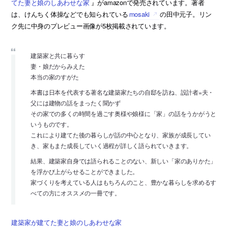
てた妻と娘のしあわせな家
』がamazonで発売されています。著者
は、けんちく体操などでも知られている
mosaki
の田中元子。リン
ク先に中身のプレビュー画像が5枚掲載されています。
建築家と共に暮らす
妻・娘だからみえた
本当の家のすがた
本書は日本を代表する著名な建築家たちの自邸を訪ね、設計者=夫・
父には建物の話をまったく聞かず
その家での多くの時間を過ごす奥様や娘様に「家」の話をうかがうと
いうものです。
これにより建てた後の暮らしが話の中心となり、家族が成長してい
き、家もまた成長していく過程が詳しく語られていきます。
結果、建築家自身では語られることのない、新しい「家のありかた」
を浮かび上がらせることができました。
家づくりを考えている人はもちろんのこと、豊かな暮らしを求めるす
べての方にオススメの一冊です。
建築家が建てた妻と娘のしあわせな家