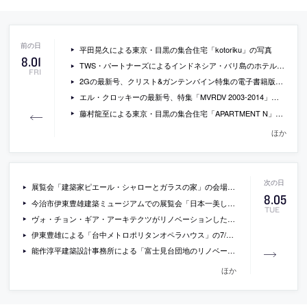
平田晃久による東京・目黒の集合住宅「kotoriku」の写真
8
.
01
TWS・パートナーズによるインドネシア・バリ島のホテル「Akmani Legian」の写真
FRI
2Gの最新号、クリスト&ガンテンバイン特集の電子書籍版（￥2,205）
エル・クロッキーの最新号、特集「MVRDV 2003-2014」の電子書籍版(￥2,051)
藤村龍至による東京・目黒の集合住宅「APARTMENT N」の写真など
ほか
展覧会「建築家ピエール・シャローとガラスの家」の会場写真
8
.
05
今治市伊東豊雄建築ミュージアムでの展覧会「日本一美しい島・大三島をつくろうプロジェクト2014」の会場写真
TUE
ヴォ・チョン・ギア・アーキテクツがリノベーションしたベトナム・ハノイのファサードに緑あふれる住宅「Green Renovation」の写真など
伊東豊雄による「台中メトロポリタンオペラハウス」の7/29時点での外観写真
能作淳平建築設計事務所による「富士見台団地のリノベーション」の施工プロセスの動画
ほか