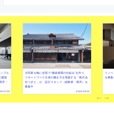
による初の単著。スカイハウスほか26作
を取込み“開放感”を得られる空間
品と著者自身による13作品を取り上
収納を兼ねた腰壁と建具の組合わ
げ、“建具”と“境界”に着目して読み解く
域を仕切る構成を考案。掃出し窓
を設けて“落ち着いた”室内環境に
能とする
シンプル
古民家を軸に全国で“価値循環の仕組み”を作り、
リノベ
三建築
リモートワーク主体の働き方を実践する「株式会
を募集
既卒・
社つぎと」が、設計スタッフ（経験者・既卒）を
募集中
26.07.29
2026.08.03