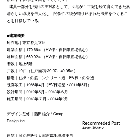
建具一部分を設計の主対象として、団地が半世紀を経て育んできた素
晴らしい環境を最大化し、関係性の綾が織り込まれた風景をつくるこ
とを目指している。
■建築概要
所在地｜東京都足立区
建築面積｜170.66㎡（EV棟・自転車置場含む）
延床面積｜669.92㎡（EV棟・自転車置場含む）
階数｜地上5階
戸数｜10戸（住戸面積:39.07～40.95㎡）
構造｜住棟：鉄筋コンクリート造 EV棟：鉄骨造
既存竣工｜1966年4月（EV棟増築：2011年5月）
設計期間｜2012年5月～2013年６月
施工期間｜2013年７月～2014年2月
デザイン監修｜藤田雄介 / Camp
Design inc.
あわせて読みたい
建築｜独立行政法人都市再生機構東日