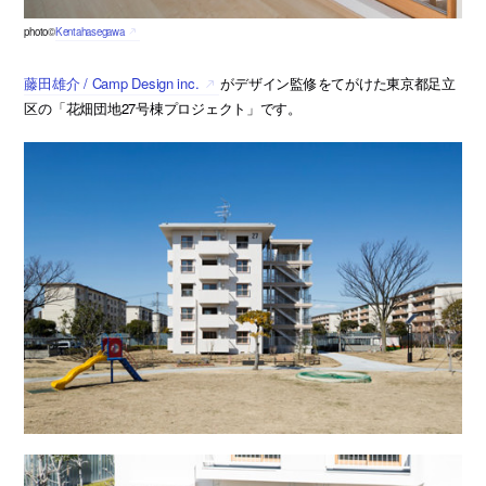
photo©
Kentahasegawa
藤田雄介 / Camp Design inc.
がデザイン監修をてがけた東京都足立
区の「花畑団地27号棟プロジェクト」です。