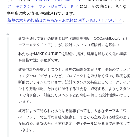
アーキテクチャーフォトジョブボード
には、その他にも、色々な
事務所の求人情報が掲載されています。
新規の求人の投稿はこちらからお気軽にお問い合わせください
。
建築を通して文化の構築を目指す設計事務所「OOOarchitecture（オ
ーアーキテクチュア）」が、設計スタッフ（経験者）を募集中
私たちは“MAKE CULTURE”を理念に掲げ、建築を通して文化の構築
を目指す設計事務所です。
建築設計を基盤としつつも、業務の範囲を限定せず、事業のブランデ
ィングやロゴデザインなど、プロジェクトを取り巻く様々な環境を横
断的にデザインしています。設計スタンスの特色としては、クライア
ントや敷地情報、それらに関係する社会を「取材する」ようなスタン
スで向き合い、対象にリスペクトと好奇心を持って設計活動を行って
います。
取材によって得られたあらゆる情報すべてを、大きなテーブルに並
べ、フラットで公平な目線で観察し、そこから立ち現れる結晶のよう
な観点を、建築の形から材料選定、ディテールに至るまで建築化して
いきます。