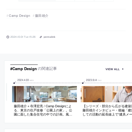
Camp Design
藤田雄介
2024.10.01 Tue 15:26
permalink
#Camp Design
の関連記事
VIEW ALL
2024
.
4
.
03
2023
.
9
.
14
WED
THU
藤田雄介＋寺澤宏亮 / Camp Designによ
【シリーズ・部分から広がる建築
る、東京の住戸改修「公園上の家」。公
藤田雄介インタビュー・後編「建
園に面した集合住宅の中での計画。風景
しての活動の延長線上で“建具メー
を取込み“開放感”を得られる空間を求め、
運営する」
収納を兼ねた腰壁と建具の組合わせで領
域を仕切る構成を考案。掃出し窓に障子
を設けて“落ち着いた”室内環境にも転換可