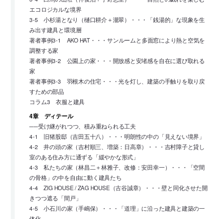
エコロジカルな境界
3-5 小杉湯となり（樋口耕介＋瀧翠）・・・「銭湯的」な現象を生
み出す建具と環境層
著者事例3-1 AKO HAT・・・サンルームと多面窓により熱と空気を
調整する家
著者事例3-2 公園上の家・・・開放感と安堵感を自在に選び取れる
家
著者事例3-3 羽根木の住宅・・・光を灯し、建築の手触りを取り戻
すための部品
コラム3 衣服と建具
4章 ディテール
──受け継がれつつ、積み重ねられる工夫
4-1 旧猪股邸（吉田五十八）・・・明朗性の中の「見えない境界」
4-2 井の頭の家（吉村順三、増築：日高章）・・・吉村障子と貸し
室のある住み方に通ずる「緩やかな形式」
4-3 私たちの家（林昌二＋林雅子、改修：安田幸一）・・・「空間
の骨格」の中を自由に動く建具たち
4-4 ZIG HOUSE / ZAG HOUSE（古谷誠章）・・・壁と同化させた開
きつつ遮る「間戸」
4-5 小石川の家（手嶋保）・・・「道理」に沿った建具と建築の一
体化