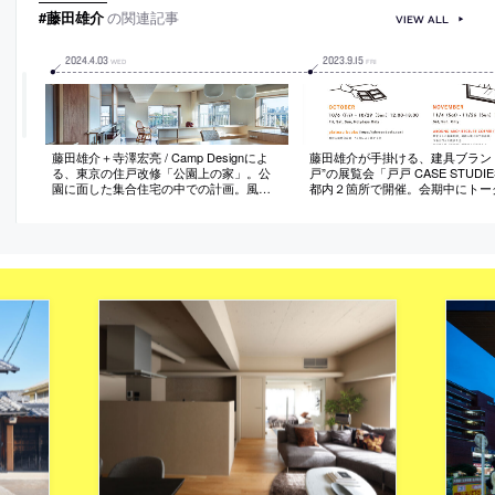
能とする
#藤田雄介
の関連記事
VIEW ALL
2024
.
4
.
03
2023
.
9
.
15
WED
FRI
藤田雄介＋寺澤宏亮 / Camp Designによ
藤田雄介が手掛ける、建具ブラン
る、東京の住戸改修「公園上の家」。公
戸”の展覧会「戸戸 CASE STUDI
園に面した集合住宅の中での計画。風景
都内２箇所で開催。会期中にトー
を取込み“開放感”を得られる空間を求め、
ントも行われる
収納を兼ねた腰壁と建具の組合わせで領
域を仕切る構成を考案。掃出し窓に障子
を設けて“落ち着いた”室内環境にも転換可
能とする