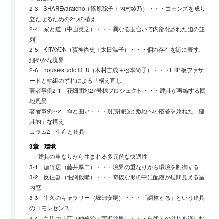
2-3 SHAREyaraicho（篠原聡子＋内村綾乃）・・・コモンズを成り
立たせるための2つの構え
2-4 家と道（中山英之）・・・異なる度合いで内部化された道の並
列
2-5 KITAYON（寳神尚史＋太田温子）・・・個の存在を街に表す、
細やかな境界
2-6 house/studio O+U（木村吉成＋松本尚子）・・・FRP板ファサ
ードと軸組のずれによる「構え直し」
著者事例2-1 花畑団地27号棟プロジェクト・・・建具が再編する団
地風景
著者事例2-2 傘と囲い・・・耐震補強と敷地への応答を兼ねた「建
具的」な構え
コラム2 生産と建具
3章 環境
──建具の重なりから生まれる多元的な快適性
3-1 聴竹居（藤井厚二）・・・境界の重なりから環境を制御する
3-2 反住器（毛綱毅曠）・・・奇抜な形の中に配慮が垣間見える室
内窓
3-3 牛久のギャラリー（堀部安嗣）・・・「調整する」という建具
のコモンセンス
3-4 白馬の山荘（仲俊治＋宇野悠里）・・・自然との戯れを楽しむ