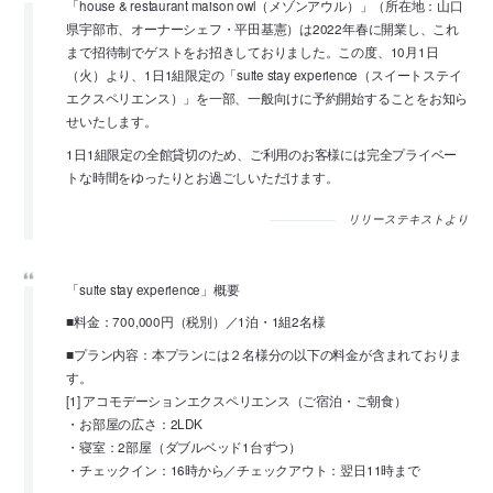
「house & restaurant maison owl（メゾンアウル）」（所在地：山口
県宇部市、オーナーシェフ・平田基憲）は2022年春に開業し、これ
まで招待制でゲストをお招きしておりました。この度、10月1日
（火）より、1日1組限定の「suite stay experience（スイートステイ
エクスペリエンス）」を一部、一般向けに予約開始することをお知ら
せいたします。
1日1組限定の全館貸切のため、ご利用のお客様には完全プライベー
トな時間をゆったりとお過ごしいただけます。
リリーステキストより
「suite stay experience」概要
■料金：700,000円（税別）／1泊・1組2名様
■プラン内容：本プランには２名様分の以下の料金が含まれておりま
す。
[1] アコモデーションエクスペリエンス（ご宿泊・ご朝食）
・お部屋の広さ：2LDK
・寝室：2部屋（ダブルベッド1台ずつ）
・チェックイン：16時から／チェックアウト：翌日11時まで