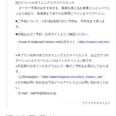
[2] スペシャルダイニングエクスペリエンス
オーナー平田のおすすめする、素材を感じるお食事とシャンパーニ
ュから始まり、食後酒まで全てのお料理にワインをマリアージュ。
■ご予約について：1日1組2名様でのご予約を、半年先まで承りま
す。
■詳細およびご予約：公式サイトよりご確認ください。
・house & restaurant maison owl公式サイト：
https://maison-owl.com/
※本プラン以外の全てのダイニングエクスペリエンス、およびアコモ
デーションエクスペリエンスはインビテーション制です。
※不定期で公式インスタグラムにて一般のご予約をお受けしておりま
す。
・公式Instagram：
https://www.instagram.com/okcs_maison_owl/
※その他お問い合わせは下記メールアドレスよりお問い合わせくださ
い。
・E-mail：owlinfo@okcs.co.jp
リリーステキストより