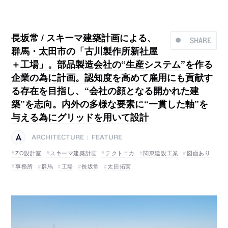
長坂常 / スキーマ建築計画による、
SHARE
群馬・太田市の「古川製作所新社屋
＋工場」。部品製造会社の“生産システム”を作る
企業の為に計画。認知度を高めて雇用にも貢献す
る存在を目指し、“会社の顔となる開かれた建
築”を志向。内外の多様な要素に“一貫した軸”を
与える為にグリッドを用いて設計
ARCHITECTURE
FEATURE
|
ZO設計室
スキーマ建築計画
テクトニカ
関東建設工業
図面あり
事務所
群馬
工場
長坂常
太田拓実