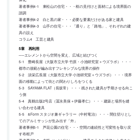
著者事例4-1 東松山の住宅・・・框の見付けと面材による境界面の
諧調
著者事例4-2 白と黒の家・・・必要な要素だけがある家と建具
著者事例4-3 山手の住宅・・・「通り」と「路地」、それぞれの建
具の設え
コラム4 工芸と建具
5章 再利用
──エレメントから空間を変え、広域と結びつく
5-1 豊崎長屋（大阪市立大学 竹原・小池研究室＋ウズラボ）・・・
都市の規範が編み出すフレキシブルな境界の操作
5-2 須栄広長屋（大阪市立大学 小池研究室＋ウズラボ）・・・境界
面の移動によって街との関わりしろをつくる
5-3 SAYAMA FLAT（長坂常）・・・残された建具が予期させる向こ
う側
5-4 真鶴出版2号店（冨永美保＋伊藤孝仁）・・・建築と場所を縫
い合わせる建具
5-5 &Form スタジオ兼ギャラリー（中村竜治）・・・間仕切りとし
てのアルミサッシが生み出す「外」
著者事例5-1 芦花公園の住宅・・・空間の連続性と可変性を取り戻
す布框戸