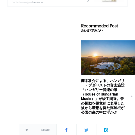
amzn.to
あわせて読みたい
藤本壮介による、ハンガリ
ー・ブダペストの音楽施設
「ハンガリー音楽の家
（House of Hungarian
Music）」が竣工間近。音
の振動を視覚的に表現した
波から着想を得た浮屋根が
公園の森の中に浮かぶ
SHARE