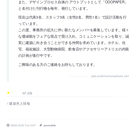
また、デザインプロセス自体の アウトプットとして「OOOPAPER」
と名付けた刊行物を毎年、発行しています。
現在は代表3名、スタッフ3名（女性2名、男性1名）で設計活動を行
っています。
この度、事務所の拡大に伴い新たなメンバーを募集しています。様々
な価値観をフェアな視点で受け入れ、コミュニケーションを取り、誠
実に建築に向き合うことができる仲間を求めています。ホテル、住
宅、福祉施設、大型動物病院、飲食店やアクセサリーアトリエの内装
の計画が進行中です。
ご興味のある方のご連絡をお待ちしております。
job.architecturephoto.net
AP JOB
建築求人情報
2024.10.01 Tue 13:17
permalink