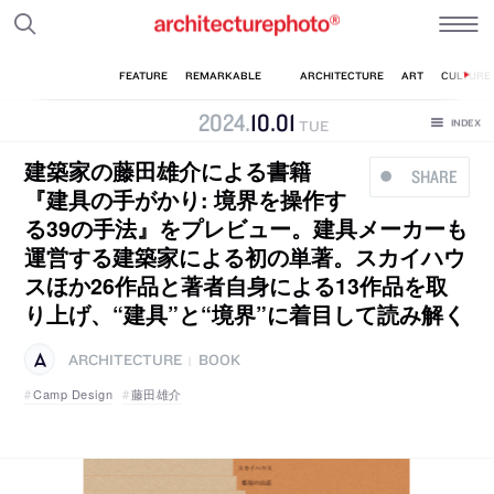
2024
.
10
.
01
TUE
建築家の藤田雄介による書籍
SHARE
『建具の手がかり: 境界を操作す
る39の手法』をプレビュー。建具メーカーも
運営する建築家による初の単著。スカイハウ
スほか26作品と著者自身による13作品を取
り上げ、“建具”と“境界”に着目して読み解く
ARCHITECTURE
BOOK
|
Camp Design
藤田雄介