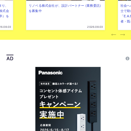
作り、
リノベる株式会社が、設計パートナー (業務委託)
社会へ
株式会
を募集中
士で助
卒）を
「E.A
者・既
26.08.03
2026.08.03