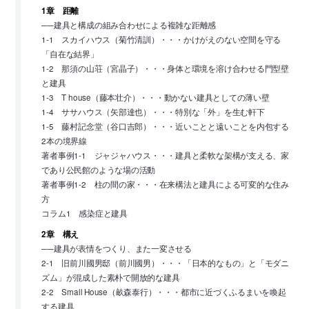
1章 距離
──建具と構成の組み合わせによる複雑な距離感
1-1 スカイハウス（菊竹清訓）・・・かけがえのない空間を守る
「自在な結界」
1-2 那須の山荘（宮晶子）・・・身体と環境を溶け合わせる門型壁
と建具
1-3 T house（藤本壮介）・・・動かない建具としての薄い壁
1-4 ササハウス（矢部達也）・・・特別な「外」を生む軒下
1-5 藤村記念堂（谷口吉郎）・・・近いことと遠いことを内包する
2本の境界線
著者事例1-1 ジャジャハウス・・・建具と柔軟な架構が支える、家
であり公民館のような場の活動
著者事例1-2 柱の間の家・・・在来構法と建具による可変的な住み
方
コラム1 感染症と建具
2章 構え
──建具が表情をつくり、また一変させる
2-1 旧前川國男邸（前川國男）・・・「日本的なもの」と「モダニ
ズム」が混成した素朴で開放的な建具
2-2 Small House（畝森泰行）・・・都市に近づくふるまいを喚起
する建具