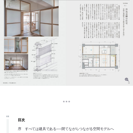
目次
序 すべては建具である──閉てながらつながる空間モデルへ