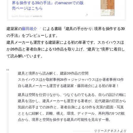
界を操作する39の手法』のamazonでの販
売ページはこちら
amzn.to
建築家の
藤田雄介
による書籍『建具の手がかり: 境界を操作する39
の手法』をプレビューします。
建具メーカーも運営する建築家による初の単著です。スカイハウスほ
か26作品と著者自身による13作品を取り上げ、“建具”と“境界”に着目し
て読み解いています。
建具と境界から読み解く、建築39作品の空間
スカイハウスほか取材事例26作＋ジャジャハウスほか著者事例13作
自ら建具メーカーも運営する建築家・藤田雄介による初の単著！
建具は空間を仕切りながら、つなぐものでもある。自らの設計の軸に
建具を活かし、建具メーカーも運営する著者が、近代建築の巨匠から
気鋭の若手までの26作と、著者自身による13作を充実の図面・写真
とともに紐解く。距離、構え、環境、ディテール、再利用の5つの観
点から、境界と空間を操作する建具の可能性を見出す一冊。
リリーステキストより