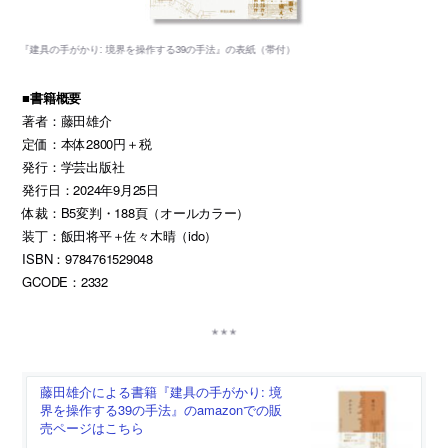
■書籍概要
著者：藤田雄介
定価：本体2800円＋税
発行：学芸出版社
発行日：2024年9月25日
体裁：B5変判・188頁（オールカラー）
装丁：飯田将平＋佐々木晴（ido）
ISBN：9784761529048
GCODE：2332
藤田雄介による書籍『建具の手がかり: 境
界を操作する39の手法』のamazonでの販
売ページはこちら