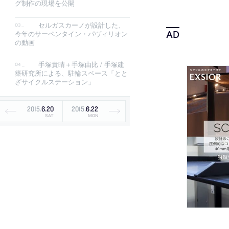
グ制作の現場を公開
セルガスカーノが設計した、
今年のサーペンタイン・パヴィリオン
の動画
手塚貴晴＋手塚由比 / 手塚建
築研究所による、駐輪スペース「とと
ざサイクルステーション」
2015
.
6
.
20
2015
.
6
.
22
SAT
MON