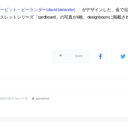
ービット・ビーランダー(david bielander)
がデザインした、金で
スレットシリーズ「cardboard」の写真が6枚、designboomに掲載
SHARE
2015.06.21 Sun 17:18
permalink