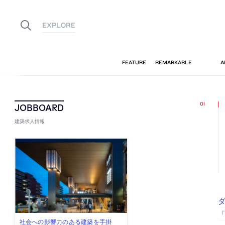
建築求人情報
「
佐々木慧が主宰する「axonometric株
古民家を軸に全国で“価値循環の仕組
リノベる株式会社が、設計パートナ
社会への影響力のある建築を手掛
代官山を拠点に活動する「梅澤竜也 /