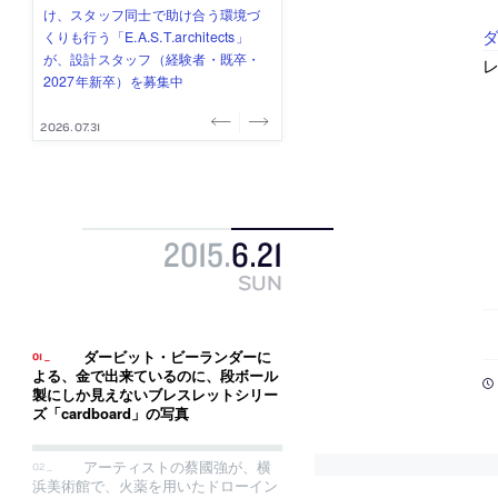
式会社」が、設計スタッフ（経験
み”を作り、リモートワーク主体の働
ー (業務委託) を募集中
け、スタッフ同士で助け合う環境づ
ALA INC.」が、設計スタッフ・アル
ダ
者・既卒・2027年新卒）を募集中
き方を実践する「株式会社つぎと」
くりも行う「E.A.S.T.architects」
バイト・事務職を募集中
が、設計スタッフ（経験者・既卒）
が、設計スタッフ（経験者・既卒・
レ
を募集中
2027年新卒）を募集中
2026.08.07
2026.08.03
2026.08.03
2026.07.31
2026.07.30
2015
.
6
.
21
SUN
ダービット・ビーランダーに
よる、金で出来ているのに、段ボール
製にしか見えないブレスレットシリー
ズ「cardboard」の写真
アーティストの蔡國強が、横
浜美術館で、火薬を用いたドローイン