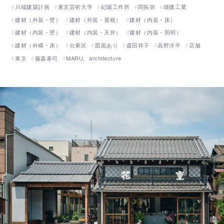
川端建築計画
東京芸術大学
紀陽工作所
関拓弥
雄建工業
建材（外装・壁）
建材（外装・屋根）
建材（内装・床）
建材（内装・壁）
建材（内装・天井）
建材（内装・照明）
建材（外構・床）
台東区
図面あり
森田祥子
高野洋平
店舗
東京
藤森泰司
MARU。architecture