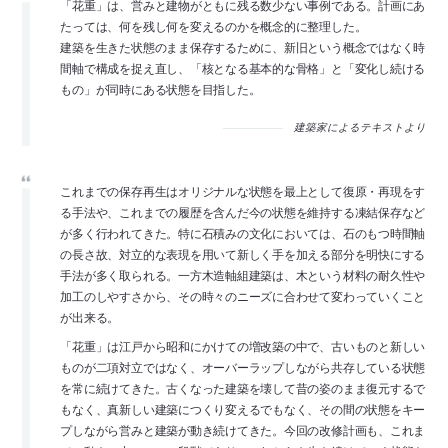
「花重」は、営みと建物がともに残る数少ない事例である。計画にあ
たっては、何を残し何を変えるのかを概念的に整理した。
建築を生きた状態のまま保存するために、新旧という概念ではなく時
間軸で構成を捉え直し、「核となる基本的な骨格」と「変化し続ける
もの」が同時にある状態を目指した。
建築家によるテキストより
これまでの保存再生はオリジナルな状態を最上として復原・再現をす
る手法や、これまでの履歴を含んだ今の状態を維持する凍結保存など
が多く行われてきた。特に石積みの文化においては、石のもつ時間軸
の長さ故、対立的な表現を用いて新しく手を加える部分を明快にする
手法が多く取られる。一方木造軸組建築は、木という材料の耐久性や
加工のしやすさから、その時々のニーズに合わせて変わっていくこと
が出来る。
「花重」は江戸から昭和にかけての増改築の中で、古いものと新しい
ものが二項対立ではなく、オーバーラップしながら共存している状態
を常に続けてきた。古くなった建築を壊して昔の姿のまま復元するで
もなく、真新しい建築につくり変えるでもなく、その間の状態をキー
プしながら営みと建築が動き続けてきた。今回の改修計画も、これま