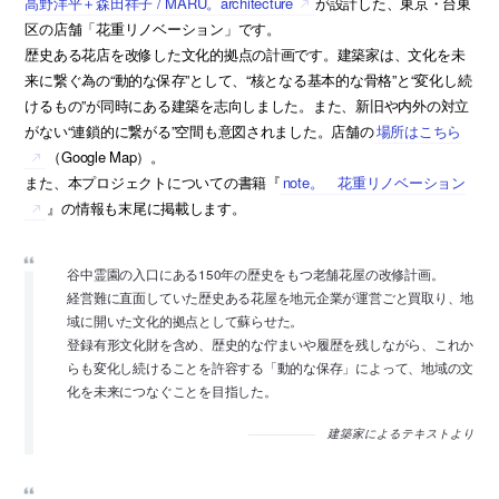
高野洋平＋森田祥子 / MARU。architecture
が設計した、東京・台東
区の店舗「花重リノベーション」です。
歴史ある花店を改修した文化的拠点の計画です。建築家は、文化を未
来に繋ぐ為の“動的な保存”として、“核となる基本的な骨格”と“変化し続
けるもの”が同時にある建築を志向しました。また、新旧や内外の対立
がない“連鎖的に繋がる”空間も意図されました。店舗の
場所はこちら
（Google Map）。
また、本プロジェクトについての書籍『
note。 花重リノベーション
』の情報も末尾に掲載します。
谷中霊園の入口にある150年の歴史をもつ老舗花屋の改修計画。
経営難に直面していた歴史ある花屋を地元企業が運営ごと買取り、地
域に開いた文化的拠点として蘇らせた。
登録有形文化財を含め、歴史的な佇まいや履歴を残しながら、これか
らも変化し続けることを許容する「動的な保存」によって、地域の文
化を未来につなぐことを目指した。
建築家によるテキストより