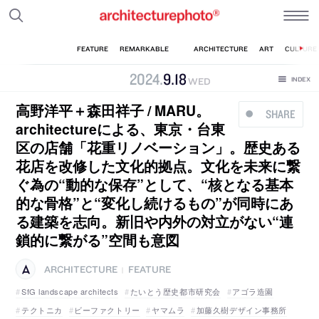
2024
.
9
.
18
WED
高野洋平＋森田祥子 / MARU。
SHARE
architectureによる、東京・台東
区の店舗「花重リノベーション」。歴史ある
花店を改修した文化的拠点。文化を未来に繋
ぐ為の“動的な保存”として、“核となる基本
的な骨格”と“変化し続けるもの”が同時にあ
る建築を志向。新旧や内外の対立がない“連
鎖的に繋がる”空間も意図
ARCHITECTURE
FEATURE
|
SfG landscape architects
たいとう歴史都市研究会
アゴラ造園
テクトニカ
ビーファクトリー
ヤマムラ
加藤久樹デザイン事務所