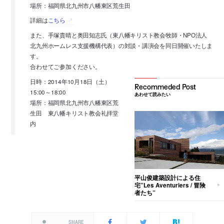
場所：福岡県北九州市八幡東区荒生田
詳細は
こちら
また、手塚貴晴と奥田知志氏（東八幡キリスト教会牧師・NPO法人
北九州ホームレス支援機構代表）の対談・講演会を同日開催いたしま
す。
合わせてご参加ください。
日時：2014年10月18日（土）
15:00～18:00
あわせて読みたい
場所：福岡県北九州市八幡東区荒
生田 東八幡キリスト教会礼拝堂
内
平山俊建築設計による住
宅”Les Aventuriers / 冒険
者たち”
SHARE