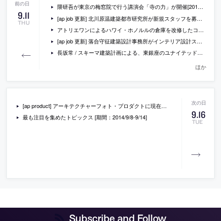
隈研吾が東京の梅窓院で行う講演会「寺の力」が開催[2014/10/26]
9
.
11
[ap job 更新] 北川原温建築都市研究所が新規スタッフを募集中
THU
アトリエワンによるハワイ・ホノルルの倉庫を改修したコミュニティスペース「カカアコ・アゴラ」の写真
[ap job 更新] 落合守征建築設計事務所がインテリア設計スタッフ・建築設計スタッフ・オープンデスクを募集中
長坂常 / スキーマ建築計画による、東銀座のユナイテッドアローズの新業態店舗「EN ROUTE」の写真
ほか
[ap product] アーキテクチャーフォト・プロダクトに現在掲載されている製品情報一覧（2014/9/15）
9
.
16
最も注目を集めたトピックス [期間：2014/9/8-9/14]
TUE
Subscribe and Follow