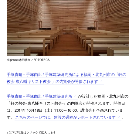
all photo©木田勝久／FOTOTECA
手塚貴晴＋手塚由比 / 手塚建築研究所による福岡・北九州市の「軒の
教会‐東八幡キリスト教会‐」の内覧会が開催されます
手塚貴晴＋手塚由比 / 手塚建築研究所
が設計した福岡・北九州市の
「軒の教会‐東八幡キリスト教会‐」の内覧会が開催されます。開催日
は、2014年10月18日（土）11:00～16:00。講演会も企画されていま
す。
こちらのページでは、建設の過程がレポートされています
。
※以下の写真はクリックで拡大します