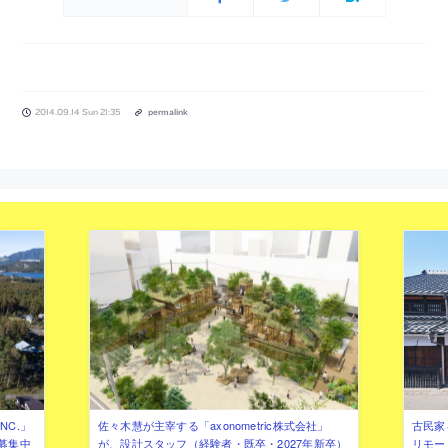
2014.09.14 Sun 21:35
permalink
NC.」
佐々木慧が主宰する「axonometric株式会社」
古民家
募集中
が、設計スタッフ（経験者・既卒・2027年新卒）
リモー