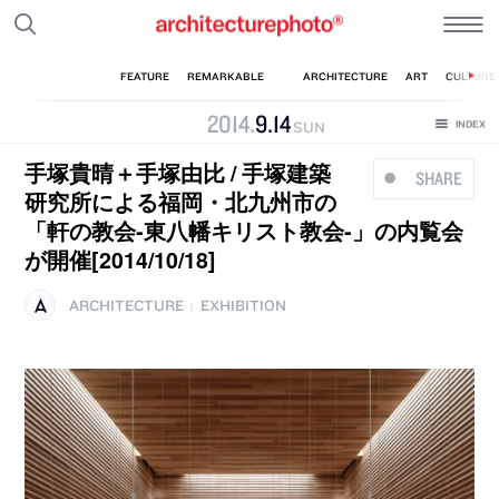
2014
.
9
.
14
SUN
手塚貴晴＋手塚由比 / 手塚建築
SHARE
研究所による福岡・北九州市の
「軒の教会‐東八幡キリスト教会‐」の内覧会
が開催[2014/10/18]
ARCHITECTURE
EXHIBITION
|