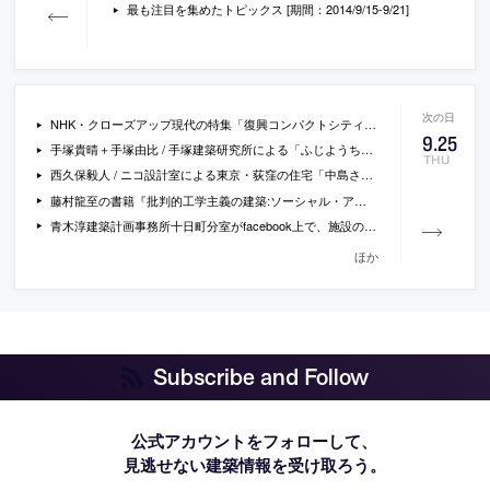
最も注目を集めたトピックス [期間：2014/9/15-9/21]
NHK・クローズアップ現代の特集「復興コンパクトシティ ～被災地が描く未来のまち～」の内容
9
.
25
手塚貴晴＋手塚由比 / 手塚建築研究所による「ふじようちえん・キッズテラス」の写真
THU
西久保毅人 / ニコ設計室による東京・荻窪の住宅「中島さんの家」の写真
藤村龍至の書籍『批判的工学主義の建築:ソーシャル・アーキテクチャをめざして』
青木淳建築計画事務所十日町分室がfacebook上で、施設の設計プロセスを積極的に公開中
ほか
Subscribe and Follow
公式アカウントをフォローして、
見逃せない建築情報を受け取ろう。