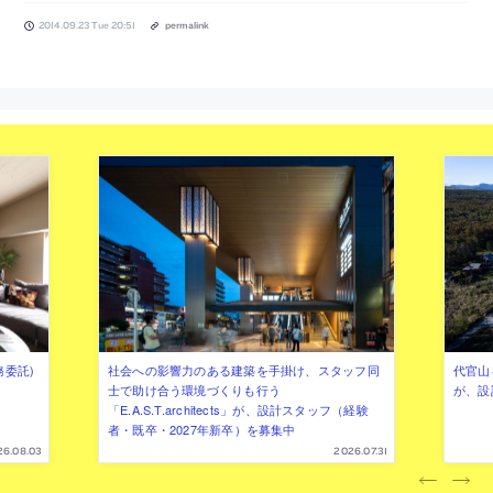
2014.09.23 Tue 20:51
permalink
務委託)
社会への影響力のある建築を手掛け、スタッフ同
代官山を
士で助け合う環境づくりも行う
が、設
「E.A.S.T.architects」が、設計スタッフ（経験
者・既卒・2027年新卒）を募集中
26.08.03
2026.07.31