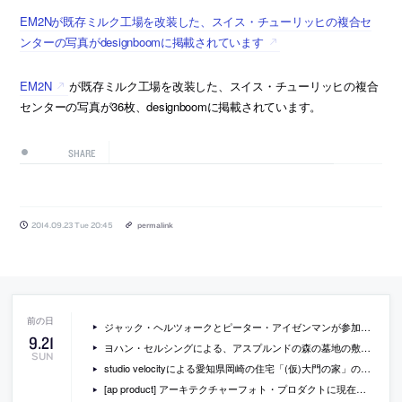
EM2Nが既存ミルク工場を改装した、スイス・チューリッヒの複合セ
ンターの写真がdesignboomに掲載されています
EM2N
が既存ミルク工場を改装した、スイス・チューリッヒの複合
センターの写真が36枚、designboomに掲載されています。
SHARE
2014.09.23 Tue 20:45
permalink
ジャック・ヘルツォークとピーター・アイゼンマンが参加して、コーネル大学で行われたシンポジウムの動画
9
.
21
ヨハン・セルシングによる、アスプルンドの森の墓地の敷地内につくられた新しい火葬場の写真
SUN
studio velocityによる愛知県岡崎の住宅「(仮)大門の家」のオープンハウスが開催[2014/9/23]
[ap product] アーキテクチャーフォト・プロダクトに現在掲載されている製品情報一覧（2014/9/22）