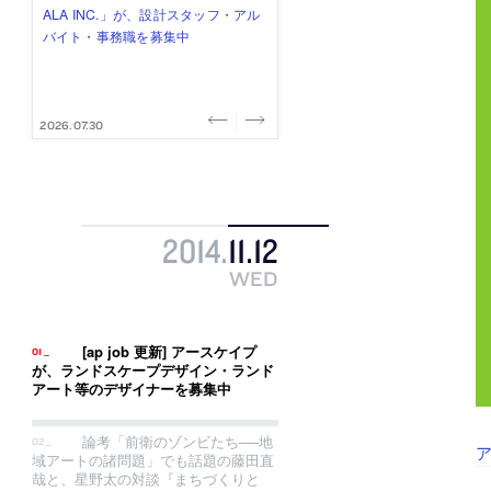
み”を作り、リモートワーク主体の働
ー (業務委託) を募集中
け、スタッフ同士で助け合う環境づ
ALA INC.」が、設計スタッフ・アル
的でシンプルなデザイン”を志向する
き方を実践する「株式会社つぎと」
くりも行う「E.A.S.T.architects」
バイト・事務職を募集中
「PANDA：山本浩三建築設計事務
が、設計スタッフ（経験者・既卒）
が、設計スタッフ（経験者・既卒・
所」が、設計スタッフ（経験者・既
を募集中
2027年新卒）を募集中
卒・2027年新卒）を募集中
2026.08.03
2026.08.03
2026.07.31
2026.07.30
2026.07.29
2014
.
11
.
12
WED
[ap job 更新] アースケイプ
が、ランドスケープデザイン・ランド
アート等のデザイナーを募集中
論考「前衛のゾンビたち──地
域アートの諸問題」でも話題の藤田直
哉と、星野太の対談『まちづくりと