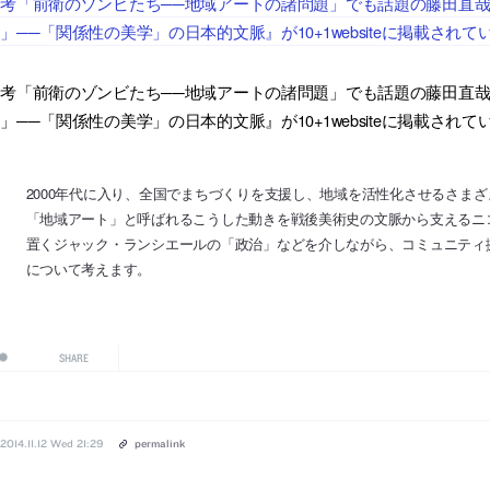
論考「前衛のゾンビたち──地域アートの諸問題」でも話題の藤田直
」──「関係性の美学」の日本的文脈』が10+1websiteに掲載されて
論考「前衛のゾンビたち──地域アートの諸問題」でも話題の藤田直
」──「関係性の美学」の日本的文脈』が10+1websiteに掲載されて
2000年代に入り、全国でまちづくりを支援し、地域を活性化させるさま
「地域アート」と呼ばれるこうした動きを戦後美術史の文脈から支えるニ
置くジャック・ランシエールの「政治」などを介しながら、コミュニティ
について考えます。
SHARE
2014.11.12 Wed 21:29
permalink