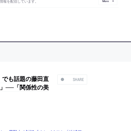
情報を配信しています。
More
」でも話題の藤田直
SHARE
」──「関係性の美