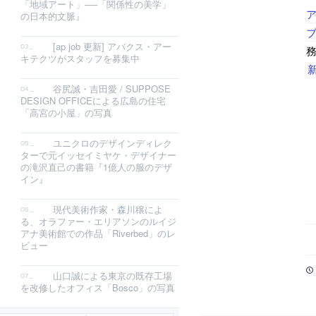
「地域アート」──「関係性の美学」
の日本的文脈』
[ap job 更新] アバクス・アー
キテクツがスタッフを募集中
谷尻誠・吉田愛 / SUPPOSE
DESIGN OFFICEによる広島の住宅
「高宮の小屋」の写真
ユニクロのデザインディレク
ターで元イッセイミヤケ・デザイナー
の滝沢直己の書籍『1億人の服のデザ
イン』
現代美術作家・森川穣によ
る、オラファー・エリアソンのルイジ
アナ美術館での作品「Riverbed」のレ
ビュー
山口誠による東京の既存工場
を改修したオフィス「Bosco」の写真