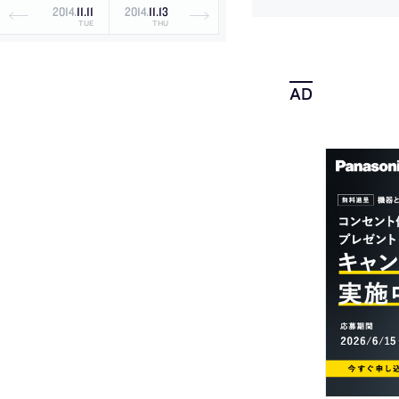
2014
.
11
.
11
2014
.
11
.
13
TUE
THU