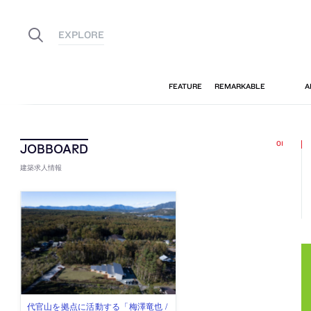
建築求人情報
古民家を軸に全国で“価値循環の仕組
リノベる株式会社が、設計パートナ
社会への影響力のある建築を手掛
代官山を拠点に活動する「梅澤竜也 /
住宅や共同住宅などを手掛け、“合理