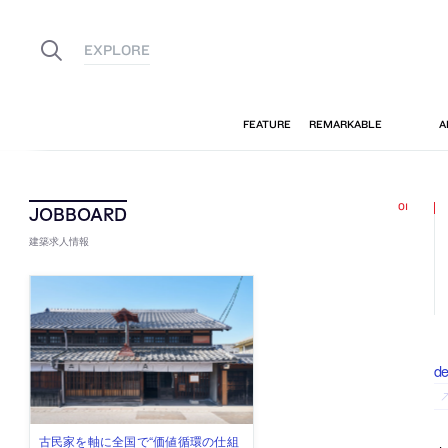
建築求人情報
d
佐々木慧が主宰する「axonometric株
古民家を軸に全国で“価値循環の仕組
リノベる株式会社が、設計パートナ
社会への影響力のある建築を手掛
代官山を拠点に活動する「梅澤竜也 /