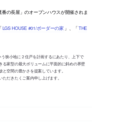
鷹番の長屋」のオープンハウスが開催されま
「
LGS HOUSE #01/ボーダーの家
」、「
THE
という狭小地に２住戸を計画するにあたり、上下で
きる家型の最大ボリュームに平面的に斜めの界壁
放と空間の豊かさを提案しています。
いただきたくご案内申し上げます。