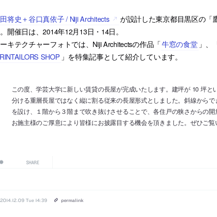
田将史＋谷口真依子 / Niji Architects
が設計した東京都目黒区の「
。開催日は、2014年12月13日・14日。
ーキテクチャーフォトでは、Niji Architectsの作品「
牛窓の食堂
」、
IRINTAILORS SHOP
」を特集記事として紹介しています。
この度、学芸大学に新しい賃貸の長屋が完成いたします。建坪が 10 坪
分ける重層長屋ではなく縦に割る従来の長屋形式としました。斜線からで
を設け、１階から３階まで吹き抜けさせることで、各住戸の狭さからの開
お施主様のご厚意により皆様にお披露目する機会を頂きました。ぜひご覧
SHARE
2014.12.09 Tue 14:39
permalink