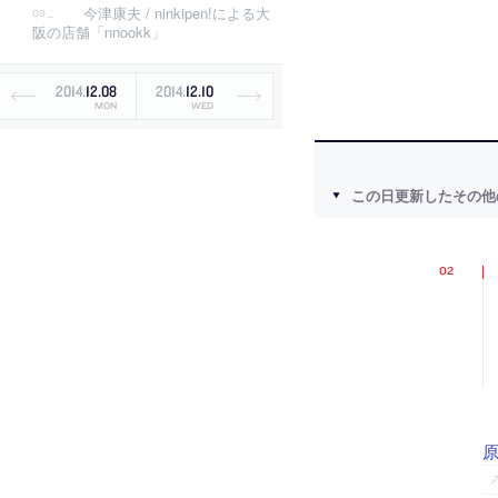
今津康夫 / ninkipen!による大
阪の店舗「nnookk」
2014
.
12
.
08
2014
.
12
.
10
MON
WED
この日更新したその他
原