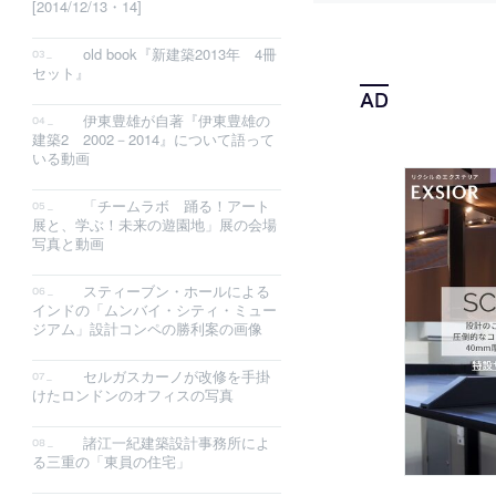
[2014/12/13・14]
old book『新建築2013年 4冊
セット』
伊東豊雄が自著『伊東豊雄の
建築2 2002－2014』について語って
いる動画
「チームラボ 踊る！アート
展と、学ぶ！未来の遊園地」展の会場
写真と動画
スティーブン・ホールによる
インドの「ムンバイ・シティ・ミュー
ジアム」設計コンペの勝利案の画像
セルガスカーノが改修を手掛
けたロンドンのオフィスの写真
諸江一紀建築設計事務所によ
る三重の「東員の住宅」