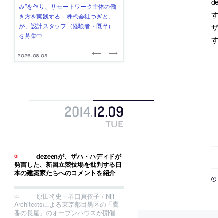
d
式会社」が、設計スタッフ（経験
み”を作り、リモートワーク主体の働
ー (業務委託) を募集中
け、スタッフ同士で助け合う環境づ
ALA INC.」が、設計スタッフ・アル
者・既卒・2027年新卒）を募集中
き方を実践する「株式会社つぎと」
くりも行う「E.A.S.T.architects」
バイト・事務職を募集中
が、設計スタッフ（経験者・既卒）
が、設計スタッフ（経験者・既卒・
を募集中
2027年新卒）を募集中
す
2026.08.07
2026.08.03
2026.08.03
2026.07.31
2026.07.30
2014
.
12
.
09
TUE
dezeenが、ザハ・ハディドが
発言した、新国立競技場を批判する日
本の建築家たちへのコメントを紹介
原田将史＋谷口真依子 / Niji
Architectsによる東京都目黒区の「鷹
番の長屋」のオープンハウスが開催