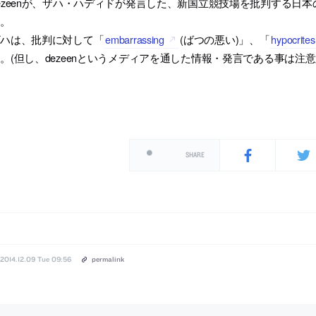
ezeenが、ザハ・ハディドが発言した、新国立競技場を批判する日
す。
ザハは、批判に対して「
embarrassing
(ばつの悪い)」、「
hypocrites
。(但し、dezeenというメディアを通した情報・発言である事は注
SHARE
2014.12.09 Tue 09:56
permalink