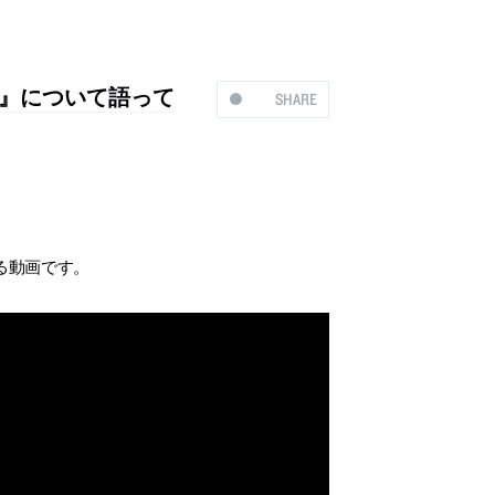
4』について語って
SHARE
る動画です。