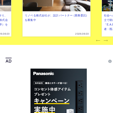
作り、
リノベる株式会社が、設計パートナー (業務委託)
社会へ
株式会
を募集中
士で助
卒）を
「E.A
者・既
26.08.03
2026.08.03