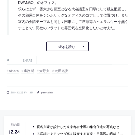
DWANGO」のオフィス。
僕らはまず一番大きな個室となる大会議室を円形にして独立配置し、
その部屋自体をシンボリックなオフィスのコアとして位置づけ、また
室内の会議テーブルも同じく円形にして席順等のヒエラルキーを無く
すことで、同社のフラットな雰囲気を空間化したいと考えた。
続きを読む
SHARE
sinato
事務所
大野力
太田拓実
2014.12.26 Fri 11:15
permalink
長谷川豪が設計した東京都台東区の集合住宅の写真など
12
.
24
谷尻誠によるマツダ車を販売する東京・目黒区の店舗「関東マツダ目黒碑文谷店」の写真