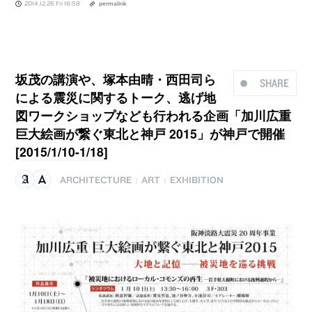
2014.12.26 Fri 16:58
permalink
坂茂の講演や、塚本由晴・西田司ら
SHARE
による震災に関するトーク、逃げ地
図ワークショップなども行われる企画「加川広重
巨大絵画が繋ぐ東北と神戸 2015」が神戸で開催
[2015/1/10-1/18]
ARCHITECTURE
ART
EXHIBITION
|
|