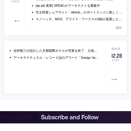
WED
[ap job 更新] SPEACがアーキテクトを募集中
空き部屋シェアサイト「Airbnb」がポートランドに新しく開設した本社オフィスの写真
スノヘッタ、MOS、アライド・ワークスの3組が提案した、ハワイのオバマ大統領センターの画像
ほか
吉村順三が設計した京都国際ホテルが営業を終了、土地と建物を売却へ。
12
.
28
アーキテクチュラル・レコード誌のアワード「Design Vanguard 2014」に、前田圭介や長谷川豪ら10組が選出
SUN
Subscribe and Follow