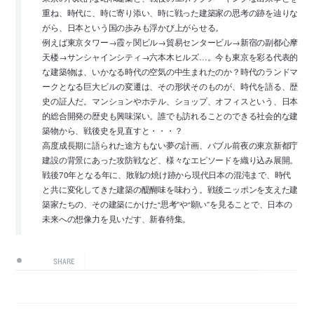
重ね、時代に、時に寄り添い、時に戦った建築家の思考の跡を辿りな
がら、日本という国の歩みも浮かび上がらせる。
例えば東京タワー→霞ヶ関ビル→貿易センタービル→新宿の副都心摩
天楼→サンシャインシティ→六本木ヒルズ…。今も東京を彩る代表的
な建築物は、いかなる時代の空気の中生まれたのか？時代のランドマ
ークとなる巨大ビルの変遷は、その形状そのものが、時代を語る、歴
史の証人だ。マンションやホテル、ショップ、オフィスという、日本
的総合開発の歴史も興味深い。誰でも訪れることのできる社会的な建
築物から、戦後史を見直すと・・・？
高度成長期に語られた途方もない夢の計画、バブル前夜の東京新都庁
建設の背景にあった攻防戦など、様々なエピソードを織り込み展開。
戦後70年となる年に、敗戦の焼け跡から現代日本の混沌まで、時代
と共に変化してきた建築の醍醐味を味わう。戦後ニッポンを支えた建
築家たちの、その建築にかけた“思考”や“願い”を見ることで、日本の
未来への想像力を見いだす、新春特集。
SHARE