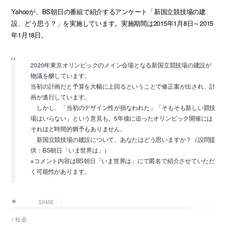
Yahooが、BS朝日の番組で紹介するアンケート「新国立競技場の建
設、どう思う？」を実施しています。実施期間は2015年1月8日～2015
年1月18日。
2020年東京オリンピックのメイン会場となる新国立競技場の建設が
物議を醸しています。
当初の計画だと予算を大幅に上回るということで修正案が出され、計
画が進行しています。
しかし、「当初のデザイン性が損なわれた」「そもそも新しい競技
場はいらない」という意見も。5年後に迫ったオリンピック開催には
それほど時間的猶予もありません。
新国立競技場の建設について、あなたはどう思いますか？（設問提
供：BS朝日「いま世界は」）
※コメント内容はBS朝日「いま世界は」にて匿名で紹介させていただ
く可能性があります。
SHARE
社会