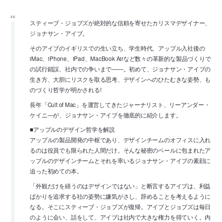
スティーブ・ジョブズが絶対的な信頼を寄せたカリスマデザイナー、
ジョナサン・アイブ。
そのアイブのイギリスでの生い立ち、学生時代、アップル入社後の
iMac、iPhone、iPad、MacBook Airなど数々の革新的な製品づくりで
の試行錯誤、社内での争いまで――。初めて、ジョナサン・アイブの
生き方、大胆にリスクを取る思考、デザインへのひたむきな姿勢、も
のづくり哲学が明かされる!
長年「Cult of Mac」を運営してきたジャーナリスト、リーアンダー・
ケイニ―が、ジョナサン・アイブを徹底的に紹介します。
■アップルのデザイン哲学を解説
アップルの製品開発の中枢であり、デザインチームのオフィスに入れ
るのは役員でも限られた人間だけ。そんな秘密のベールに包まれたア
ップルのデザインチームとそれを率いるジョナサン・アイブの素顔に
迫った初めての本。
「外観だけを繕うのはデザインではない」と断言するアイブは、利益
ばかりを追求する社の姿勢に嫌気がさし、辞めることを考えるように
なる。そこにスティーブ・ジョブズが復帰。アイブとジョブズは毎日
のように会い、話をして、アイブは社内で大きな権力を得ていく。内