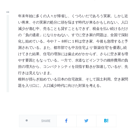
年末年始に多くの人々が帰省し、くつろいだであろう実家。しかし近
い将来、その実家の処分に頭を悩ます時代が来るかもしれない。人口
減少が進む中、売ることも貸すこともできず、税金を払い続けるだけ
の「負の遺産」になりかねない。すでに空き家の問題は、全国で深刻
化し始めている。今や７～８軒に１軒は空き家、今後も急増すると予
測されている。また、都市部でも中古住宅より“新築住宅”を優遇し続
けてきた結果、住宅の増加には歯止めがかからず、さらに空き家を増
やす要因ともなっている。一方で、水道などインフラの維持費用の負
担の増大から、コンパクトシティを目指す動きが加速しているが、先
行きは見えないまま。
根幹が揺らぎ始めている日本の住宅政策、そして国土利用。空き家問
題を入り口に、人口減少時代に向けた対策を考える。
SHARE