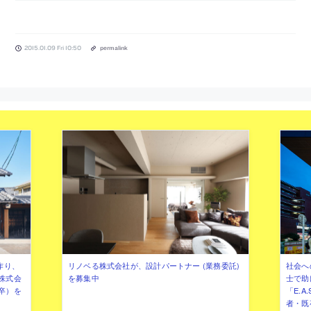
2015.01.09 Fri 10:50
permalink
作り、
リノベる株式会社が、設計パートナー (業務委託)
社会へ
株式会
を募集中
士で助
卒）を
「E.A
者・既