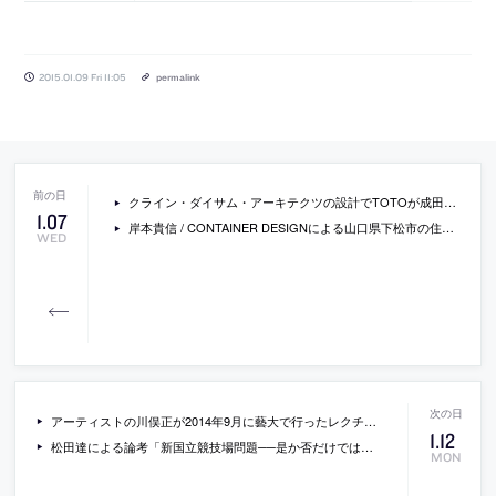
2015.01.09 Fri 11:05
permalink
クライン・ダイサム・アーキテクツの設計でTOTOが成田空港に「体感型トイレ空間」を開設
1
.
07
岸本貴信 / CONTAINER DESIGNによる山口県下松市の住宅「下松の中庭」
WED
アーティストの川俣正が2014年9月に藝大で行ったレクチャーの内容
1
.
12
松田達による論考「新国立競技場問題──是か否だけでは捉えられない問題の彼方へ」
MON