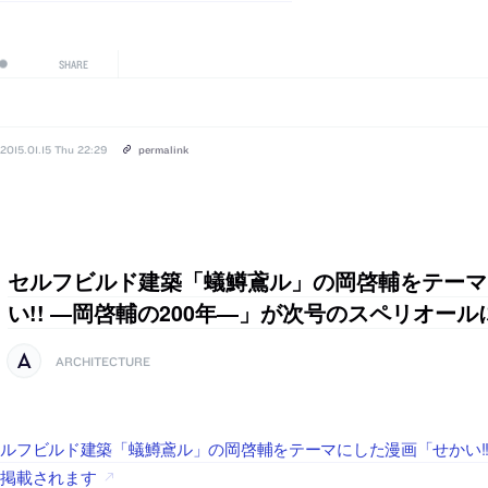
SHARE
2015.01.15 Thu 22:29
permalink
セルフビルド建築「蟻鱒鳶ル」の岡啓輔をテーマ
い!! ―岡啓輔の200年―」が次号のスペリオール
ARCHITECTURE
ルフビルド建築「蟻鱒鳶ル」の岡啓輔をテーマにした漫画「せかい!!
に掲載されます