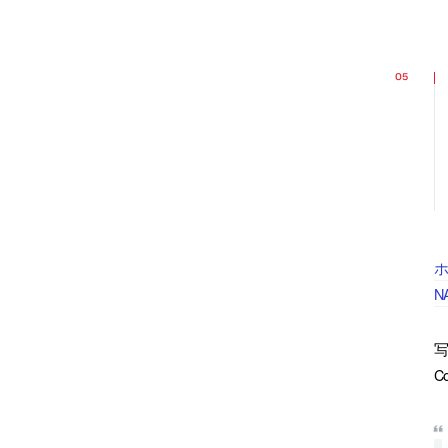
ホ
N
写
C