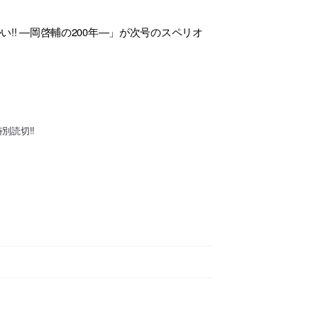
!! ―岡啓輔の200年―」が次号のスペリオ
別読切!!