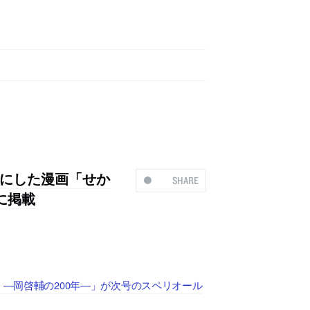
にした漫画「せか
SHARE
に掲載
 ―岡啓輔の200年―」が次号のスペリオール