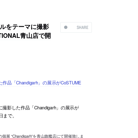
ルをテーマに撮影
SHARE
ATIONAL青山店で開
handigarh」の展示がCoSTUME
した作品「Chandigarh」の展示が
8日まで。
展 “Chandigarh”を青山旗艦店にて開催致しま