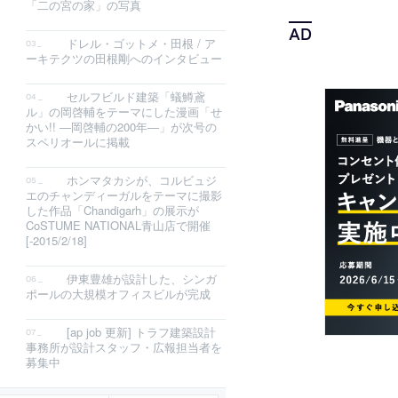
「二の宮の家」の写真
ドレル・ゴットメ・田根 / ア
ーキテクツの田根剛へのインタビュー
セルフビルド建築「蟻鱒鳶
ル」の岡啓輔をテーマにした漫画「せ
かい!! ―岡啓輔の200年―」が次号の
スペリオールに掲載
ホンマタカシが、コルビュジ
エのチャンディーガルをテーマに撮影
した作品「Chandigarh」の展示が
CoSTUME NATIONAL青山店で開催
[-2015/2/18]
伊東豊雄が設計した、シンガ
ポールの大規模オフィスビルが完成
[ap job 更新] トラフ建築設計
事務所が設計スタッフ・広報担当者を
募集中