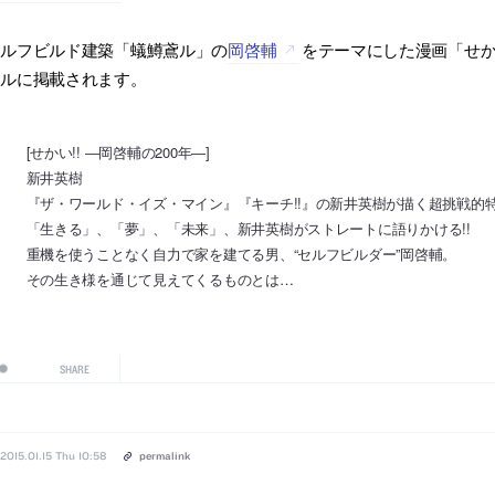
セルフビルド建築「蟻鱒鳶ル」の
岡啓輔
をテーマにした漫画「せかい
ールに掲載されます。
[せかい!! ―岡啓輔の200年―]
新井英樹
『ザ・ワールド・イズ・マイン』『キーチ!!』の新井英樹が描く超挑戦的特
「生きる」、「夢」、「未来」、新井英樹がストレートに語りかける!!
重機を使うことなく自力で家を建てる男、“セルフビルダー”岡啓輔。
その生き様を通じて見えてくるものとは…
SHARE
2015.01.15 Thu 10:58
permalink