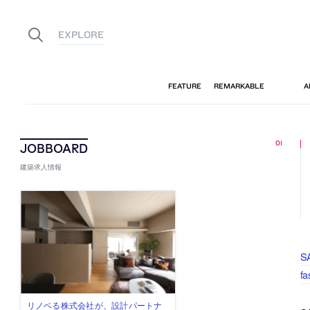
建築求人情報
S
f
古民家を軸に全国で“価値循環の仕組
リノベる株式会社が、設計パートナ
社会への影響力のある建築を手掛
代官山を拠点に活動する「梅澤竜也 /
住宅や共同住宅などを手掛け、“合理