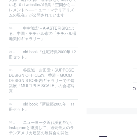
いる10+1websiteの特集「空間からエ
レメントへ──ニュー・マテリアリズ
ムの現在」が公開されています
中村誠宏＋A-ASTERISKによ
る、中国・チチハル市の「チチハル湿
地美術ギャラリー」
old book『住宅特集2000年 12
冊セット』
谷尻誠・吉田愛 / SUPPOSE
DESIGN OFFICEの、香港・GOOD
DESIGN STORE内ギャラリーでの建
築展「MULTIPLE SCALE」の会場写
真
old book『新建築2003年 11
冊セット』
ニューヨーク近代美術館が、
instagramと連携して、過去最大のラ
テンアメリカ建築の展覧会を開催