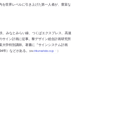
内を世界レベルに引き上げた第一人者が、豊富な
下鉄、みなとみらい線、つくばエクスプレス、高速
のサイン計画に従事。黎デザイン総合計画研究所
葉大学特別講師。著書に『サインシステム計画
94年）などがある。
(via
chikumashobo.co.jp
)