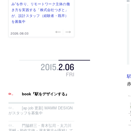
み”を作り、リモートワーク主体の働
ー (業務委託) を募集中
け、スタッフ同士で助け合う環境づ
ALA INC.」が、設計スタッフ・アル
的でシンプルなデザイン”を志向する
き方を実践する「株式会社つぎと」
くりも行う「E.A.S.T.architects」
バイト・事務職を募集中
「PANDA：山本浩三建築設計事務
が、設計スタッフ（経験者・既卒）
が、設計スタッフ（経験者・既卒・
所」が、設計スタッフ（経験者・既
を募集中
2027年新卒）を募集中
卒・2027年新卒）を募集中
2026.08.03
2026.08.03
2026.07.31
2026.07.30
2026.07.29
2015
.
2
.
06
FRI
駅
赤
book『駅をデザインする』
[ap job 更新] MAMM DESIGN
がスタッフを募集中
門脇耕三・青木弘司・太刀川
英輔・能作文徳・瀧本雅志が寄稿して