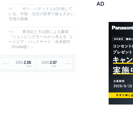
ザハ・ハディドらが計画して
いる、中国・北京の世界で最も大きい
空港の画像
東浩紀と大山顕による書籍
『ショッピングモールから考える: ユ
ートピア・バックヤード・未来都市
（Kindle版）』
2015
.
2
.
05
2015
.
2
.
07
THU
SAT