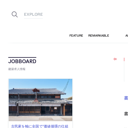
建築求人情報
書
古民家を軸に全国で“価値循環の仕組
リノベる株式会社が、設計パートナ
社会への影響力のある建築を手掛
代官山を拠点に活動する「梅澤竜也 /
住宅や共同住宅などを手掛け、“合理