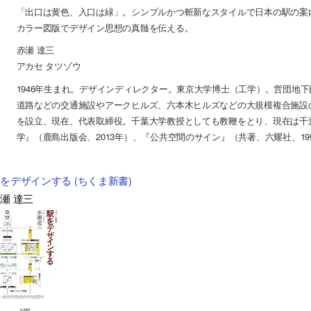
「出口は黄色、入口は緑」。シンプルかつ斬新なスタイルで日本の駅の案
カラー図版でデザイン思想の真髄を伝える。
赤瀬 達三
アカセ タツゾウ
1946年生まれ。デザインディレクター。東京大学博士（工学）。営団地
道路などの交通施設やアークヒルズ、六本木ヒルズなどの大規模複合施設
を設立、現在、代表取締役。千葉大学教授としても教鞭をとり、現在は千
学』（鹿島出版会、2013年）、『公共空間のサイン』（共著、六耀社、19
をデザインする (ちくま新書)
瀬 達三