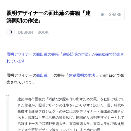
照明デザイナーの面出薫の書籍『建
SHARE
築照明の作法』
DESIGN
BOOK
|
照明デザイナーの面出薫の書籍『建築照明の作法』がamazonで発売さ
れています
照明デザイナーの
面出薫
の書籍『
建築照明の作法
』がamazonで発
売されています。
建築や都市景観に「巧妙な気配を作り出すための罠」を仕掛け続けて
きた著者が、照明デザインの仕事をわかりやすく説いた一冊。時代を
象徴する建築プロジェクトの傍には照明デザイナー・面出薫の働きが
ある。現在は世界に活動の幅を広げ、国際的な照明デザイナーとして
活躍する一方で武蔵野美術大学、東京藝術大学、東京大学他で教え続
けてきた照明デザイン論をコンパクトにまとめた内容。