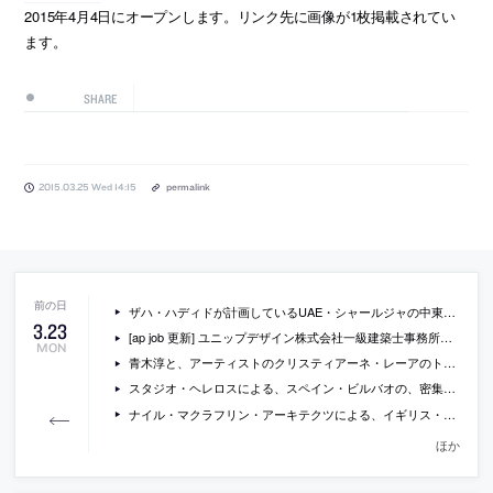
2015年4月4日にオープンします。リンク先に画像が1枚掲載されてい
ます。
SHARE
2015.03.25 Wed 14:15
permalink
ザハ・ハディドが計画しているUAE・シャールジャの中東環境会社「Bee’ah」の本社施設の動画
3
.
23
[ap job 更新] ユニップデザイン株式会社一級建築士事務所が、設計スタッフを募集中
MON
青木淳と、アーティストのクリスティアーネ・レーアのトークセッションが、ヴァンジ彫刻庭園美術館で開催[2015/4/5]
スタジオ・ヘレロスによる、スペイン・ビルバオの、密集した既存街区内の倉庫を改修したアートギャラリーの写真など
ナイル・マクラフリン・アーキテクツによる、イギリス・オックスフォードシャーの教会「Bishop Edward King Chapel」の写真など
ほか