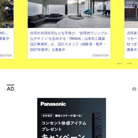
NC.」
住宅や共同住宅などを手掛け、“合理的でシンプル
古民家
募集中
なデザイン”を志向する「PANDA：山本浩三建築
リモー
設計事務所」が、設計スタッフ（経験者・既卒・
社つぎ
2027年新卒）を募集中
募集中
26.07.30
2026.07.29