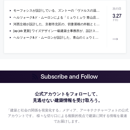
モーフォシスが設計している、ズントーの「ヴァルスの温泉施設」横のホテルは、高さ381mの超高層タワー
3
.
27
ヘルツォーク&ド・ムーロンによる「ミュウミュウ 青山店」の外観写真
FRI
河西立雄が設計した、京都市北区の、切妻屋根の外観とミニマルな内部空間が特徴的な自邸の写真
[ap job 更新] ワイズデザイン一級建築士事務所が、設計スタッフ（新卒可）を募集中
ヘルツォーク&ド・ムーロンが設計した、青山のミュウミュウの新店舗の動画
Subscribe and Follow
公式アカウントをフォローして、
見逃せない建築情報を受け取ろう。
「建築と社会の関係を視覚化する」メディア、アーキテクチャーフォトの公式
アカウントです。
様々な切り口による複眼的視点で建築に関する情報を最速
でお届けします。