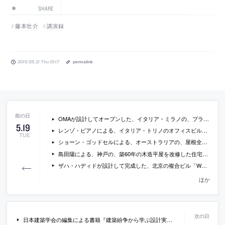
SHARE
藤本壮介
講演録
2015.05.21 Thu 10:17
permalink
OMAが設計してオープンした、イタリア・ミラノの、プラダ財団のアート施設を日本語で紹介している記事
5
.
19
レンゾ・ピアノによる、イタリア・トリノのオフィスビル「Intesa Sanpaolo Office Building」の写真など
TUE
ショーン・ゴッドセルによる、オーストラリアの、屋根全面が可動式で採光が調整できる住宅「Green House」の写真
島田陽による、神戸の、築60年の木造平屋を改修した住宅「上沢の住居」の写真
ザハ・ハディドが設計して完成した、北京の複合ビル「Wangjing Soho towers」の写真
ほか
日本建築学会の編集による書籍『建築紛争から学ぶ設計実務: 負けない設計者になるために』