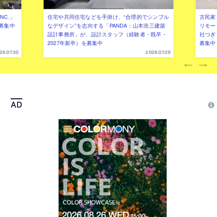
NC.」
住宅や共同住宅などを手掛け、“合理的でシンプル
古民家
募集中
なデザイン”を志向する「PANDA：山本浩三建築
リモー
設計事務所」が、設計スタッフ（経験者・既卒・
社つぎ
2027年新卒）を募集中
募集中
26.07.30
2026.07.29