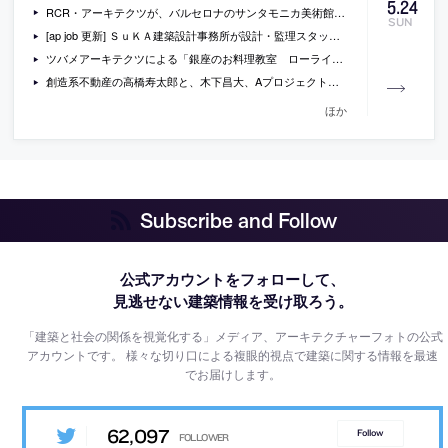
5
.
24
RCR・アーキテクツが、バルセロナのサンタモニカ美術館で行っている展覧会「RCR arquitectes: papers」の会場動画
SUN
[ap job 更新] ＳｕＫＡ建築設計事務所が設計・監理スタッフを募集中
ツバメアーキテクツによる「銀座のお料理教室 ローライフカフェ」
創造系不動産の高橋寿太郎と、木下昌大、Aプロジェクト・大島滋によるトークセッション「建築家のクリエイティブな経営戦略とは」が、蔦屋書店で開催[2015/6/20]
ほか
Subscribe and Follow
公式アカウントをフォローして、
見逃せない建築情報を受け取ろう。
「建築と社会の関係を視覚化する」メディア、アーキテクチャーフォトの公式
アカウントです。
様々な切り口による複眼的視点で建築に関する情報を最速
でお届けします。
62,097
Follow