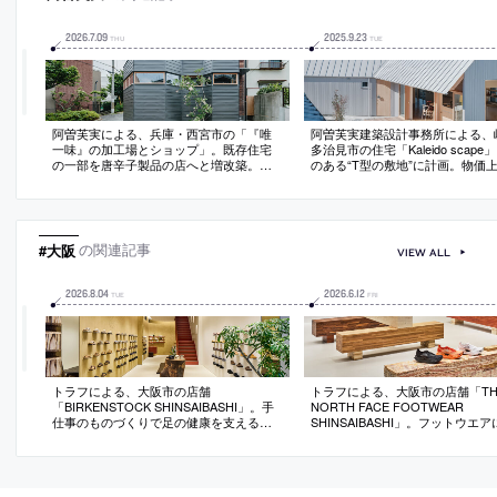
2026
.
7
.
09
2025
.
9
.
23
THU
TUE
阿曽芙実による、兵庫・西宮市の「『唯
阿曽芙実建築設計事務所による、
一味』の加工場とショップ」。既存住宅
多治見市の住宅「Kaleido scape
の一部を唐辛子製品の店へと増改築。元
のある“T型の敷地”に計画。物価
テラスの基壇を活用して、板張りの優し
応する為にシンプルな構成を意識
い佇まいと対比的な“ピリッとした物体”が
型で筒状のヴォリュームを交差さ
浮遊する建築を考案。商品特徴との共通
た“様々な外部と関わりをもつ”建
性も備えた“結晶の様な唯一無二の塊”も意
案。“万華鏡”の様に室内に光が入
図
間を彩る
#大阪
の関連記事
VIEW ALL
2026
.
8
.
04
2026
.
6
.
12
TUE
FRI
トラフによる、大阪市の店舗
トラフによる、大阪市の店舗「TH
「BIRKENSTOCK SHINSAIBASHI」。手
NORTH FACE FOOTWEAR
仕事のものづくりで足の健康を支えるブ
SHINSAIBASHI」。フットウエ
ランドの店。ルーツである“歩くこと”の表
たショップ。製品との関係を“身
現を求め、“地面・素材・奥行のある風
ケール”に引寄せる為、石と木の
景”の空間化を志向。土を混ぜ込んだ“和紙
桁状に組んだ“展示台でありベン
壁面”と力強さを備えた“木製作品”で場を
る”什器を考案。光膜天井や全面