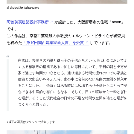
all photos©kenta hasegawa
阿曽芙実建築設計事務所
が設計した、大阪府堺市の住宅「moon」
です。
この作品は、京都工芸繊維大学教授のエルウィン・ビライらが審査員
を務めた
「第10回関西建築家新人賞」を受賞
しています。
家族は、共働きの両親と鍵っ子の子供たちという現代社会においてよ
くある核家族の構成である。忙しい毎日において、平日の朝と夕方が
家で過ごす時間の中心となる。通り過ぎる時間の流れの中での家族と
建築との出会いを考えた時、家の中に名前のない余白の空間を挿入す
ることにした。「余白」はある時には広場であり子供たちにとって安
心できる中庭的な存在にもなる。そして、日々の喧騒から一瞬とぎれ
る場所。そうした現代社会の日常の不足な時間や空間を補える場所を
つくろうと思った。
※以下の写真はクリックで拡大します