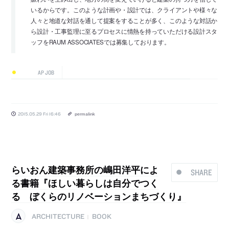
いるからです。このような計画や・設計では、クライアントや様々な
人々と地道な対話を通して提案をすることが多く、このような対話か
ら設計・工事監理に至るプロセスに情熱を持っていただける設計スタ
ッフをRAUM ASSOCIATESでは募集しております。
AP JOB
2015.05.29 Fri 16:46
permalink
らいおん建築事務所の嶋田洋平によ
SHARE
る書籍『ほしい暮らしは自分でつく
る ぼくらのリノベーションまちづくり』
ARCHITECTURE
BOOK
|