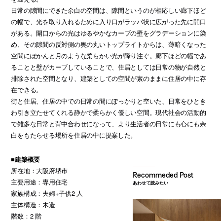
日常の隙間にできた余白の空間は、隙間というのが相応しい廊下ほど
の幅で、光を取り入れるために入り口がラッパ状に広がった先に開口
がある。開口からの光はゆるやかなカーブの壁をグラデーションに染
め、その隙間の反対側の奥の丸いトップライトからは、薄暗くなった
空間にぽかんと月のような柔らかい光が降り注ぐ。廊下ほどの幅であ
ることと壁がカーブしていることで、住居としては日常の物が自然と
排除された空間となり、建築としての空間が素のままに住居の中に存
在できる。
街と住居、住居の中での日常の間にぽっかりと空いた、日常をひとき
わ引き立たせてくれる静かで柔らかく優しい空間。現代社会の活動的
で雑多な日常と背中合わせになって、より生活者の日常にも心にも余
白をもたらせる場所を住居の中に提案した。
■建築概要
所在地：大阪府堺市
主要用途：専用住宅
あわせて読みたい
家族構成：夫婦+子供2 人
主体構造：木造
階数：2 階