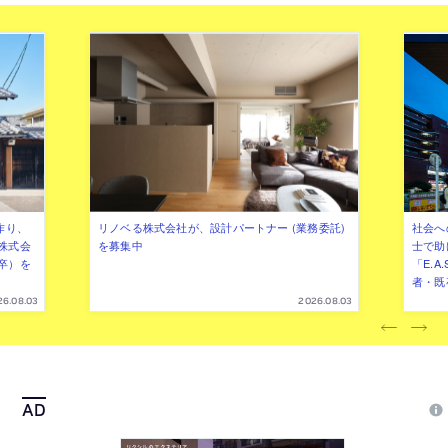
構築
で空間に広がりも生み出す
作り、
リノベる株式会社が、設計パートナー (業務委託)
社会へ
株式会
を募集中
士で助
卒）を
「E.A
者・既
26.08.03
2026.08.03