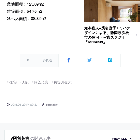
敷地面積：123.09m2
建築面積：54.75m2
延べ床面積：88.82m2
光本直人+濱名直子 / ミハデ
ザインによる、静岡県浜松
市の住宅・写真スタジオ
「torimichi」
SHARE
住宅
大阪
阿曽芙実
長谷川健太
2015.05.29 Fri 09:33
permalink
#阿曽芙実
の関連記事
VIEW ALL