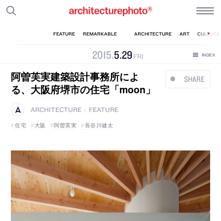
2015
.
5
.
29
FRI
阿曽芙実建築設計事務所によ
SHARE
る、大阪府堺市の住宅「moon」
ARCHITECTURE
FEATURE
|
住宅
大阪
阿曽芙実
長谷川健太