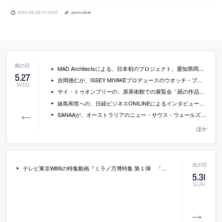
2015.05.29 Fri 13:07
permalink
MAD Architectsによる、日本初のプロジェクト、愛知県岡崎市の住居兼幼稚園「クローバーハウス」
5
.
27
吉岡徳仁が、ISSEY MIYAKEプロデュースのウオッチ・プロジェクトのためにデザインした腕時計「V」
WED
サイ・トゥオンブリーの、原美術館での展覧会「紙の作品、50年の軌跡」の会場写真など
妹島和世への、日経ビジネスONILINEによるインタビュー連載の3回目「クリエイティブで食べていく、経営と現場」
SANAAが、オーストラリアのニュー・サウス・ウェールズ州立美術館の増築を手掛ける事に
ほか
テレビ東京WBSの特集動画『ミラノ万博特集 第１弾 「食」の未来はスローかファストか』
5
.
31
SUN