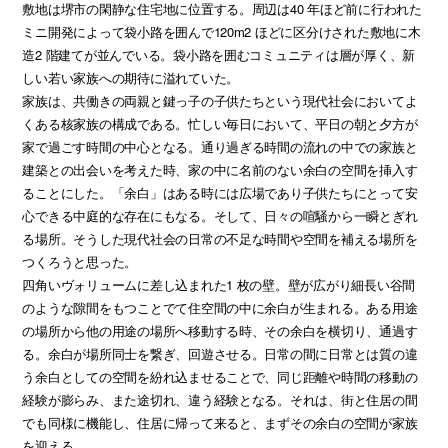
敷地は堺市の閑静な住宅地に位置する。周辺は40 年ほど前に行われた
ミニ開発によって袋小路を囲んで120m2 ほどに区分けされた敷地に木
造2 階建てが並んでいる。袋小路を囲むコミュニティは層が厚く、新
しい若い家族への期待に溢れていた。
家族は、共働きの両親と鍵っ子の子供たちという現代社会においてよ
くある核家族の構成である。忙しい毎日において、平日の朝と夕方が
家で過ごす時間の中心となる。通り過ぎる時間の流れの中での家族と
建築との出会いを考えた時、家の中に名前のない余白の空間を挿入す
ることにした。「余白」はある時には広場であり子供たちにとって安
心できる中庭的な存在にもなる。そして、日々の喧騒から一瞬とぎれ
る場所。そうした現代社会の日常の不足な時間や空間を補える場所を
つくろうと思った。
四角いヴォリュームに差し込まれた1 枚の壁。壁が広がり細長い谷間
のような隙間をもつことでて住空間の中に余白が生まれる。ある用途
の場所から他の用途の場所へ移動する時、その余白を横切り、通過す
る。余白が場所同士を繋ぎ、回遊させる。日常の間に日常とは質の違
う余白としての空間を紛れ込ませることで、同じ距離や時間の移動の
経験が膨らみ、また途切れ、違う経験となる。それは、街と住居の間
でも同様に機能し、住居に帰って来ると、まずその余白の空間が家族
を迎える。