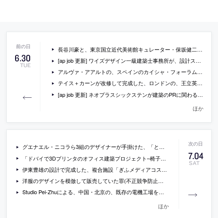
長谷川豪と、東京国立近代美術館キュレーター・保坂健二朗によるトークセッション「歴史を耕し未来をつくるためにできること」の内容
6
.
30
[ap job 更新] ワイズデザイン一級建築士事務所が、設計スタッフを募集中
TUE
アルヴァ・アアルトの、スペインのカイシャ・フォーラムで行われている回顧展の動画
テイス＋カーンが改修して完成した、ロンドンの、王立英国建築家協会本部ビルの写真など
[ap job 更新] ネオプラスシックステンが建築のPRに関わる 日英バイリンガルスタッフを募集中
ほか
グエナエル・ニコラら3組のデザイナーが手掛けた、「とらや」の羊羹の写真など
7
.
04
「ドバイで3Dプリンタのオフィス建築プロジェクト–椅子や机まで」（CNET Japan）
SAT
伊東豊雄の設計で完成した、複合施設「ぎふメディアコスモス」の内外観の写真
洋服のデザインを模倣して販売していた罪(不正競争防止法違反)で、日本国内初の逮捕
Studio Pei-Zhuによる、中国・北京の、既存の電機工場を改修した「民生現代美術館」の写真など
ほか