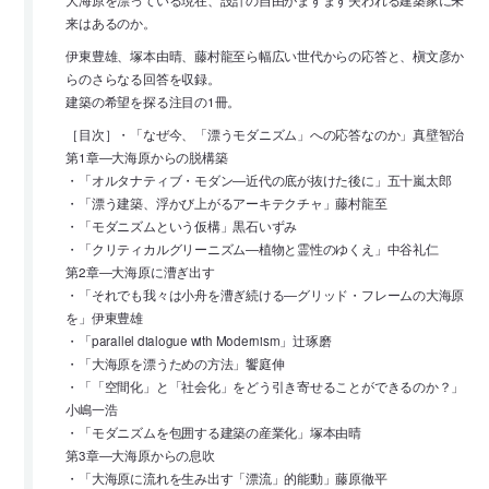
大海原を漂っている現在、設計の自由がますます失われる建築家に未
来はあるのか。
伊東豊雄、塚本由晴、藤村龍至ら幅広い世代からの応答と、槇文彦か
らのさらなる回答を収録。
建築の希望を探る注目の1冊。
［目次］・「なぜ今、「漂うモダニズム」への応答なのか」真壁智治
第1章―大海原からの脱構築
・「オルタナティブ・モダン―近代の底が抜けた後に」五十嵐太郎
・「漂う建築、浮かび上がるアーキテクチャ」藤村龍至
・「モダニズムという仮構」黒石いずみ
・「クリティカルグリーニズム―植物と霊性のゆくえ」中谷礼仁
第2章―大海原に漕ぎ出す
・「それでも我々は小舟を漕ぎ続ける―グリッド・フレームの大海原
を」伊東豊雄
・「parallel dialogue with Modernism」辻琢磨
・「大海原を漂うための方法」饗庭伸
・「「空間化」と「社会化」をどう引き寄せることができるのか？」
小嶋一浩
・「モダニズムを包囲する建築の産業化」塚本由晴
第3章―大海原からの息吹
・「大海原に流れを生み出す「漂流」的能動」藤原徹平