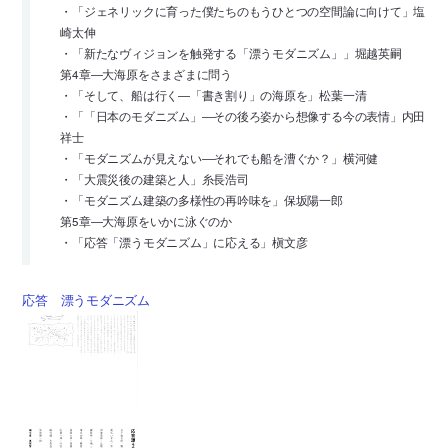
・「ジェネリックに育った僕たちのもうひとつの空間論に向けて」塩
崎太伸
・「新たなヴィジョンを触発する「漂うモダニズム」」堀越英嗣
第4章―大海原をさまざまに問う
・「そして、船は行く―「書き割り」の海原を」松葉一清
・「「日本のモダニズム」―その後ろ姿から想像する今の表情」内田
祥士
・「モダニズムが見えない―それでも船を漕ぐか？」横河健
・「大震災後の建築と人」糸長浩司
・「モダニズム建築の多様性の再吟味を」保坂陽一郎
第5章―大海原をいかに泳ぐのか
・「応答「漂うモダニズム」に応える」槇文彦
応答 漂うモダニズム