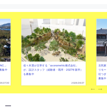
NC.」
佐々木慧が主宰する「axonometric株式会社」
古民家
募集中
が、設計スタッフ（経験者・既卒・2027年新卒）
リモー
を募集中
社つぎ
募集中
26.07.30
2026.08.07