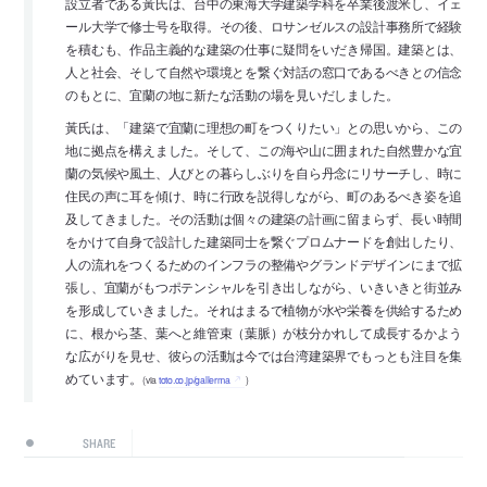
設立者である黃氏は、台中の東海大学建築学科を卒業後渡米し、イェ
ール大学で修士号を取得。その後、ロサンゼルスの設計事務所で経験
を積むも、作品主義的な建築の仕事に疑問をいだき帰国。建築とは、
人と社会、そして自然や環境とを繋ぐ対話の窓口であるべきとの信念
のもとに、宜蘭の地に新たな活動の場を見いだしました。
黃氏は、「建築で宜蘭に理想の町をつくりたい」との思いから、この
地に拠点を構えました。そして、この海や山に囲まれた自然豊かな宜
蘭の気候や風土、人びとの暮らしぶりを自ら丹念にリサーチし、時に
住民の声に耳を傾け、時に行政を説得しながら、町のあるべき姿を追
及してきました。その活動は個々の建築の計画に留まらず、長い時間
をかけて自身で設計した建築同士を繋ぐプロムナードを創出したり、
人の流れをつくるためのインフラの整備やグランドデザインにまで拡
張し、宜蘭がもつポテンシャルを引き出しながら、いきいきと街並み
を形成していきました。それはまるで植物が水や栄養を供給するため
に、根から茎、葉へと維管束（葉脈）が枝分かれして成長するかよう
な広がりを見せ、彼らの活動は今では台湾建築界でもっとも注目を集
めています。
(via
toto.co.jp/gallerma
)
SHARE