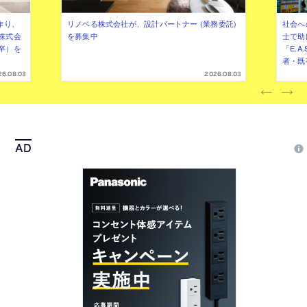
作り、
リノベる株式会社が、設計パートナー (業務委託)
社会へ
株式会
を募集中
士で助
卒）を
「E.A
者・既
26.08.03
2026.08.03