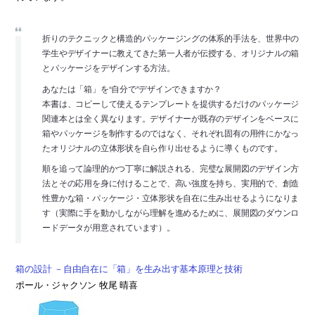
折りのテクニックと構造的パッケージングの体系的手法を、世界中の
学生やデザイナーに教えてきた第一人者が伝授する、オリジナルの箱
とパッケージをデザインする方法。
あなたは「箱」を“自分で”デザインできますか？
本書は、コピーして使えるテンプレートを提供するだけのパッケージ
関連本とは全く異なります。デザイナーが既存のデザインをベースに
箱やパッケージを制作するのではなく、それぞれ固有の用件にかなっ
たオリジナルの立体形状を自ら作り出せるように導くものです。
順を追って論理的かつ丁寧に解説される、完璧な展開図のデザイン方
法とその応用を身に付けることで、高い強度を持ち、実用的で、創造
性豊かな箱・パッケージ・立体形状を自在に生み出せるようになりま
す（実際に手を動かしながら理解を進めるために、展開図のダウンロ
ードデータが用意されています）。
箱の設計 －自由自在に「箱」を生み出す基本原理と技術
ポール・ジャクソン 牧尾 晴喜