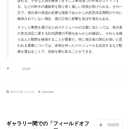
遅れる、十分な人員を確保できずに工事現場での作業がストップす
る、などの昨今の建築界を取り巻く厳しい現状が挙げられる。その一
方で、発注者の承認が必要な場面であらかじめ意思決定期間が十分に
確保されていない場合、後の工程に影響を及ぼす場合もある。
そうした事態を避けるためスケジュールの立案に当たっては、発注者
の意志決定に要する社内調整の手順をあらかじめ確認し、それらを織
り込んだ期間を確保することが重要だ。特に発注者の関心が深いと思
われる要素については、余裕を持ったスケジュールを設定するなど配
慮を重ねることで、信頼を勝ち取ることができる。
SHARE
2015.07.28 Tue 12:01
permalink
ギャラリー間での「フィールドオフ
SHARE