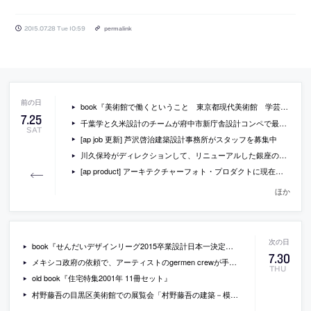
2015.07.28 Tue 10:59
permalink
book『美術館で働くということ 東京都現代美術館 学芸員ひみつ日記』
7
.
25
千葉学と久米設計のチームが府中市新庁舎設計コンペで最優秀者に
SAT
[ap job 更新] 芦沢啓治建築設計事務所がスタッフを募集中
川久保玲がディレクションして、リニューアルした銀座の店舗「ドーバー ストリート マーケット ギンザ」の詳細な写真レポート
[ap product] アーキテクチャーフォト・プロダクトに現在掲載されている製品情報一覧（2015/7/27）
ほか
book『せんだいデザインリーグ2015卒業設計日本一決定戦OFFICIAL BOOK』
7
.
30
メキシコ政府の依頼で、アーティストのgermen crewが手掛けた、町全体を、虹色のグラフィックで覆ってしまうプロジェクトの写真など
THU
old book『住宅特集2001年 11冊セット』
村野藤吾の目黒区美術館での展覧会「村野藤吾の建築－模型が語る豊饒な世界」の会場写真