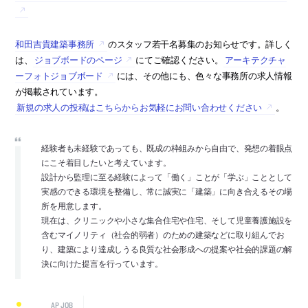
和田吉貴建築事務所
のスタッフ若干名募集のお知らせです。詳しく
は、
ジョブボードのページ
にてご確認ください。
アーキテクチャ
ーフォトジョブボード
には、その他にも、色々な事務所の求人情報
が掲載されています。
新規の求人の投稿はこちらからお気軽にお問い合わせください
。
経験者も未経験であっても、既成の枠組みから自由で、発想の着眼点
にこそ着目したいと考えています。
設計から監理に至る経験によって「働く」ことが「学ぶ」こととして
実感のできる環境を整備し、常に誠実に「建築」に向き合えるその場
所を用意します。
現在は、クリニックや小さな集合住宅や住宅、そして児童養護施設を
含むマイノリティ（社会的弱者）のための建築などに取り組んでお
り、建築により達成しうる良質な社会形成への提案や社会的課題の解
決に向けた提言を行っています。
AP JOB