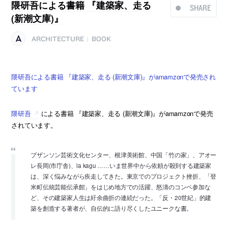
隈研吾による書籍 『建築家、走る
SHARE
(新潮文庫)』
ARCHITECTURE
BOOK
|
隈研吾による書籍 『建築家、走る (新潮文庫)』がamamzonで発売され
ています
隈研吾
による書籍 『建築家、走る (新潮文庫)』がamamzonで発売
されています。
ブザンソン芸術文化センター、根津美術館、中国「竹の家」、アオー
レ長岡(市庁舎)、la kagu ……いま世界中から依頼が殺到する建築家
は、深く悩みながら疾走してきた。東京でのプロジェクト挫折、「登
米町伝統芸能伝承館」をはじめ地方での活躍、怒濤のコンペ参加な
ど、その建築家人生は紆余曲折の連続だった。「反・20世紀」的建
築を創造する著者が、自伝的に語り尽くしたユニークな書。