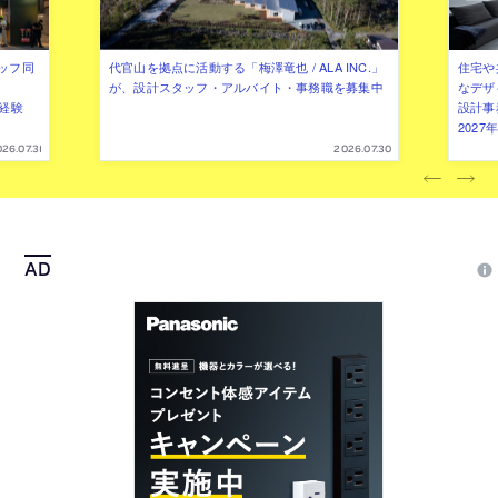
ッフ同
代官山を拠点に活動する「梅澤竜也 / ALA INC.」
住宅や
が、設計スタッフ・アルバイト・事務職を募集中
なデザ
（経験
設計事
202
26.07.31
2026.07.30