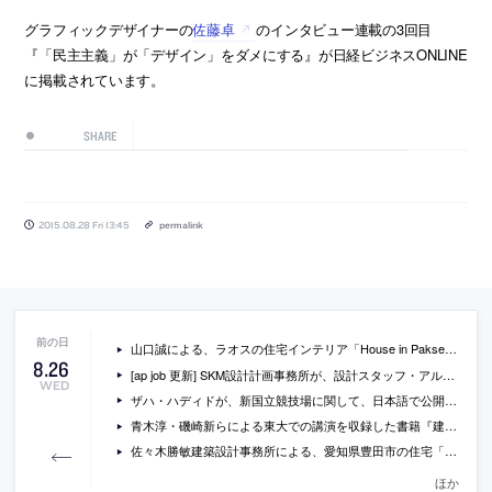
グラフィックデザイナーの
佐藤卓
のインタビュー連載の3回目
『「民主主義」が「デザイン」をダメにする』が日経ビジネスONLINE
に掲載されています。
SHARE
2015.08.28 Fri 13:45
permalink
山口誠による、ラオスの住宅インテリア「House in Pakse」の写真など
8
.
26
[ap job 更新] SKM設計計画事務所が、設計スタッフ・アルバイトを募集中
WED
ザハ・ハディドが、新国立競技場に関して、日本語で公開した、プレゼンテーションとレポート
青木淳・磯崎新らによる東大での講演を収録した書籍『建築の際: 東京大学情報学環連続シンポジウムの記録』
佐々木勝敏建築設計事務所による、愛知県豊田市の住宅「山之手の家」の写真
ほか