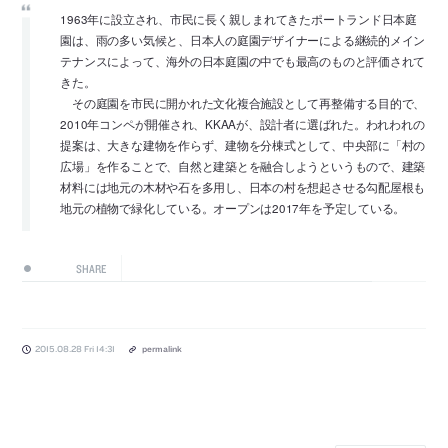
1963年に設立され、市民に長く親しまれてきたポートランド日本庭
園は、雨の多い気候と、日本人の庭園デザイナーによる継続的メイン
テナンスによって、海外の日本庭園の中でも最高のものと評価されて
きた。
その庭園を市民に開かれた文化複合施設として再整備する目的で、
2010年コンペが開催され、KKAAが、設計者に選ばれた。われわれの
提案は、大きな建物を作らず、建物を分棟式として、中央部に「村の
広場」を作ることで、自然と建築とを融合しようというもので、建築
材料には地元の木材や石を多用し、日本の村を想起させる勾配屋根も
地元の植物で緑化している。オープンは2017年を予定している。
SHARE
2015.08.28 Fri 14:31
permalink