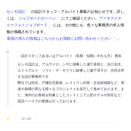
セシモ設計
の設計スタッフ・アルバイト募集のお知らせです。詳し
くは、
ジョブボードのページ
にてご確認ください。
アーキテクチ
ャーフォトジョブボード
には、その他にも、色々な事務所の求人情
報が掲載されています。
新規の求人の投稿はこちらからお気軽にお問い合わせください
。
・設計スタッフあるいはアルバイト（長期・短期いずれも可） 数名
セシモ設計は、アルヴァロ・シザに師事した瀬下直樹と、谷口吉生、
エドゥアルド・ソウト・デ・モウラに師事した瀬下淳子が、共同主宰
する設計事務所です
弊社では現在、戸建住宅新築・レストラン内装・文化財移築など、用
途や規模の異なる様々なプロジェクトを並行して進めております。ま
た、海外のお客様を対象としたコンドミニアム型ホテルや別荘など、
英語ベースでの業務も行っております。
AP JOB