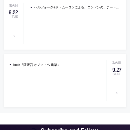
ヘルツォーク&ド・ムーロンによる、ロンドンの、テートモダン増築棟が2016年6月17日にオープン。公式サイトには予告動画も。
9
.
22
TUE
book『隈研吾 オノマトペ 建築』
9
.
27
SUN