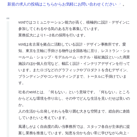
新規の求人の投稿はこちらからお気軽にお問い合わせください
。
voidではコミュニケーション能力が高く、積極的に設計・デザインに
参加してくれるやる気のある方を募集しています。
業務拡大により1～2名の採用を行います。
voidは名古屋を拠点に活動している設計・デザイン事務所です。愛
知、東京を主軸に手掛ける物件は全国各地に亘り、レストラン・ショ
ールーム・ショップ・モデルルーム・ホテル・福祉施設といった商業
施設のほか個人住宅など、幅広く設計・インテリアデザインを行って
います。またロゴなどのグラフィックやプロダクトを含むデザイン、
ブランディングやコンサルティングまで、トータルに手掛けていま
す。
社名のvoidとは、「何もない」という意味です。「何もない」ところ
からどんな環境を作り出し、その中でどんな生活を見いだせば良いの
か。
人の生活から出発しそれらを取り囲む大きな空間まで、総合的に創造
していきたいと考えています。
風通しがよく自由度の高い当事務所では、スタッフ各自が主体的に提
案し業務を推進しています。知恵を分かち合い常に学びながら向上・