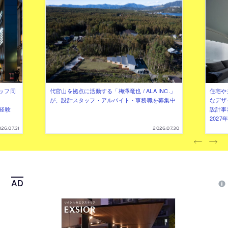
ッフ同
代官山を拠点に活動する「梅澤竜也 / ALA INC.」
住宅や
が、設計スタッフ・アルバイト・事務職を募集中
なデザ
（経験
設計事
202
26.07.31
2026.07.30