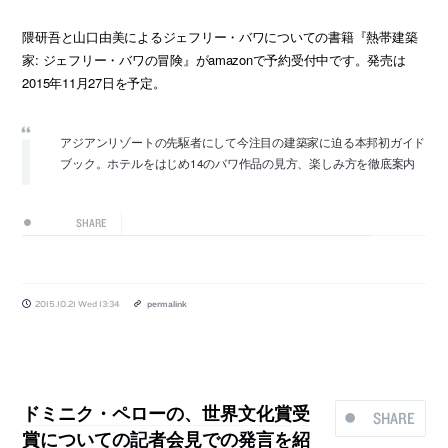
隈研吾と山口由美によるジェフリー・バワについての書籍『熱帯建築
家: ジェフリー・バワの冒険』がamazonで予約受付中です。発売は
2015年11月27日を予定。
アジアンリゾートの先駆者にして今注目の建築家に迫る本邦初ガイド
ブック。ホテルをはじめ14のバワ作品の見方、楽しみ方を徹底案内
SHARE
2015.10.21 Wed 13:34
permalink
ドミニク・ペローの、世界文化賞受
SHARE
賞についての記者会見での発言を紹