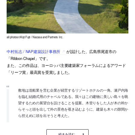
all photos©Koji Fujii / Nacasa and Partners Inc.
中村拓志 / NAP建築設計事務所
が設計した、広島県尾道市の
「Ribbon Chapel」です。
また、この作品は、ヨーロッパ主要建築家フォーラムによるアワード
「リーフ賞」最高賞を受賞しました。
敷地は造船業を営む企業が経営するリゾートホテルの一角。瀬戸内海
を臨む結婚式用のチャペルである。我々はこの建物に美しい島々を眺
望するための展望台を設けることを提案。木登りをした人が木の幹か
らそっと頭を出して外の景色を覗き込むように、建築も木々の隙間か
ら控えめに頭を出そうと考えた。
続きを読む