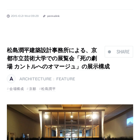
2015.10.21 Wed 09:29
permalink
松島潤平建築設計事務所による、京
SHARE
都市立芸術大学での展覧会「死の劇
場 カントルへのオマージュ」の展示構成
ARCHITECTURE
FEATURE
|
会場構成
京都
松島潤平