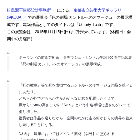
松島潤平建築設計事務所
による、
京都市立芸術大学ギャラリー
@KCUA
での展覧会「死の劇場 カントルへのオマージュ」の展示構
成です。建築作品としてのタイトルは「Umarły Teatr」です。
この展覧会は、2015年11月15日(日)まで行われています。(休館日：会
期中の月曜日)
ポーランドの前衛芸術家、タデウシュ・カントル生誕100周年記念展
『死の劇場 カントルへのオマージュ』の展示構成。
『死の教室』等で死を表徴するカントルへのオマージュ作品を並べる
にあたり、
どちらが外でどちらが内かわからない窓を配置したうえで、
床から1.5mの高さまでを「N3.5」という中途半端な濃さのグレーで
塗り潰した。
鑑賞者は作品を巡りながら、空間のなかに走る何かしらの境界を往来
し続けることになる。
N3.5は、建築においてはメインの素材【以外】に塗られる