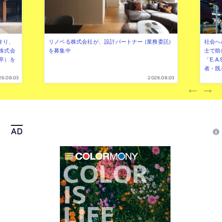
作り、
リノベる株式会社が、設計パートナー (業務委託)
社会へ
株式会
を募集中
士で助
卒）を
「E.A
者・既
26.08.03
2026.08.03