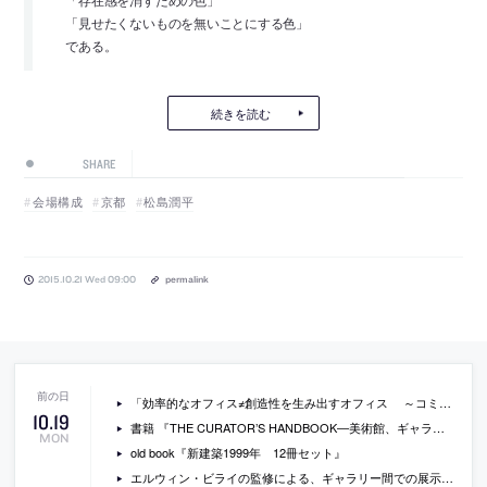
「存在感を消すための色」
「見せたくないものを無いことにする色」
である。
続きを読む
SHARE
会場構成
京都
松島潤平
2015.10.21 Wed 09:00
permalink
「効率的なオフィス≠創造性を生み出すオフィス ～コミュニケーションスペースの先にあるもの～」（山下PMC）
10
.
19
書籍 『THE CURATOR’S HANDBOOK―美術館、ギャラリー、インディペンデント・スペースでの展覧会のつくり方』
MON
old book『新建築1999年 12冊セット』
エルウィン・ビライの監修による、ギャラリー間での展示に合わせて出版された書籍『アジアの日常から』