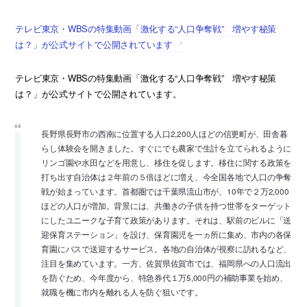
テレビ東京・WBSの特集動画「激化する“人口争奪戦” 増やす秘策
は？」が公式サイトで公開されています
テレビ東京・WBSの特集動画「激化する“人口争奪戦” 増やす秘策
は？」が公式サイトで公開されています。
長野県長野市の西南に位置する人口2,200人ほどの信更町が、田舎暮
らし体験会を開きました。すぐにでも農家で生計を立てられるように
リンゴ園や水田などを用意し、移住を促します。移住に関する政策を
打ち出す自治体は２年前の５倍ほどに増え、今全国各地で人口の争奪
戦が始まっています。首都圏では千葉県流山市が、10年で２万2,000
ほどの人口が増加。背景には、共働きの子供を持つ世帯をターゲット
にしたユニークな子育て政策があります。それは、駅前のビルに「送
迎保育ステーション」を設け、保育園児を一ヵ所に集め、市内の各保
育園にバスで送迎するサービス。各地の自治体が視察に訪れるなど、
注目を集めています。一方、佐賀県佐賀市では、福岡県への人口流出
を防ぐため、今年度から、特急券代１万5,000円の補助事業を始め、
就職を機に市内を離れる人を防ぐ狙いです。