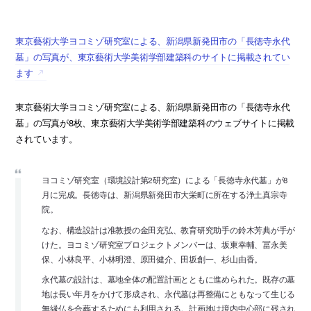
東京藝術大学ヨコミゾ研究室による、新潟県新発田市の「長徳寺永代
墓」の写真が、東京藝術大学美術学部建築科のサイトに掲載されてい
ます
東京藝術大学ヨコミゾ研究室による、新潟県新発田市の「長徳寺永代
墓」の写真が8枚、東京藝術大学美術学部建築科のウェブサイトに掲載
されています。
ヨコミゾ研究室（環境設計第2研究室）による「長徳寺永代墓」が8
月に完成。長徳寺は、新潟県新発田市大栄町に所在する浄土真宗寺
院。
なお、構造設計は准教授の金田充弘、教育研究助手の鈴木芳典が手が
けた。ヨコミゾ研究室プロジェクトメンバーは、坂東幸輔、冨永美
保、小林良平、小林明澄、原田健介、田坂創一、杉山由香。
永代墓の設計は、墓地全体の配置計画とともに進められた。既存の墓
地は長い年月をかけて形成され、永代墓は再整備にともなって生じる
無縁仏を合葬するためにも利用される。計画地は境内中心部に残され