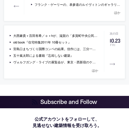
フランク・ゲーリーの、表参道のルイヴィトンのギャラリーでの展覧会の会場写真など
ほか
大西麻貴＋百田有希／ｏ＋hが、滋賀の「多賀町中央公民館設計者選定コンペ」で最優秀作品に
10
.
23
old book『住宅特集2011年 10冊セット』
FRI
宮島口まちづくり国際コンペの結果。佳作には、三分一博志が選出。
五十嵐太郎による書籍『忘却しない建築』
ヴォルフガング・ライプの展覧会が、東京・西新宿のケンジタキギャラリーで開催[2015/10/24-12/12]
ほか
Subscribe and Follow
公式アカウントをフォローして、
見逃せない建築情報を受け取ろう。