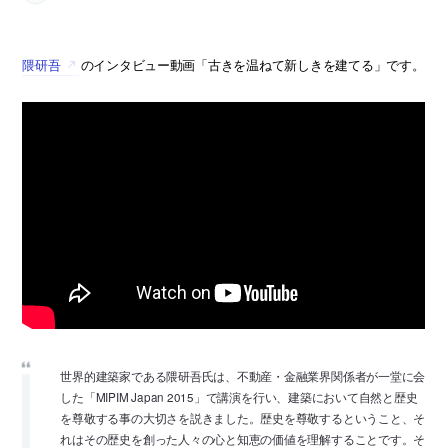
隈研吾
のインタビュー動画「古きを温ねて新しきを建てる」です。
世界的建築家である隈研吾氏は、不動産・金融業界関係者が一堂に会
した「MIPIM Japan 2015」で講演を行い、建築において自然と歴史
を尊敬する事の大切さを説きました。­歴史を尊敬するということ、そ
れはその歴史を創った人々の心と知恵の価値を理解するこ­とです。そ