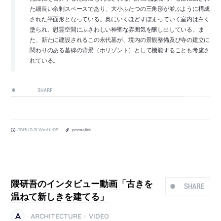
た細長い余剰スペースであり、大小ふたつの三角形が並ぶように構成
された平面形となっている。奥にいくほどすぼまっていく室内は白く
塗られ、慰霊空間にふさわしい神聖な雰囲気を醸し出している。ま
た、新たに建設されるこの永代墓が、境内の景観整備及び寺の建立に
関わりのある墓碑の背景（ホリゾント）として機能することも考慮さ
れている。
SHARE
2015.10.21 Wed 11:09
permalink
隈研吾のインタビュー動画「古きを
SHARE
温ねて新しきを建てる」
ARCHITECTURE
VIDEO
|