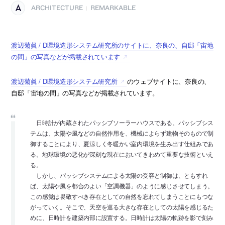
ARCHITECTURE
REMARKABLE
|
渡辺菊眞 / D環境造形システム研究所のサイトに、奈良の、自邸「宙地
の間」の写真などが掲載されています
渡辺菊眞 / D環境造形システム研究所
のウェブサイトに、奈良の、
自邸「宙地の間」の写真などが掲載されています。
日時計が内蔵されたパッシブソーラーハウスである。パッシブシス
テムは、太陽や風などの自然作用を、機械によらず建物そのもので制
御することにより、夏涼しく冬暖かい室内環境を生み出す仕組みであ
る。地球環境の悪化が深刻な現在においてきわめて重要な技術といえ
る。
しかし、パッシブシステムによる太陽の受容と制御は、ともすれ
ば、太陽や風を都合のよい「空調機器」のように感じさせてしまう。
この感覚は畏敬すべき存在としての自然を忘れてしまうことにもつな
がっていく。そこで、天空を巡る大きな存在としての太陽を感じるた
めに、日時計を建築内部に設置する。日時計は太陽の軌跡を影で刻み