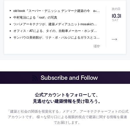
old book『スーパー・デニッシュ デンマーク建築の今 a+u 2012年10月号』
10
.
31
中村竜治による「roof」の写真
SAT
ツバメアーキテクツが、建築メディアユニットmosakiのために開発した「マイパブリック屋台」
オフィス・ATによる、タイの、自動車メーカー・ホンダの、近未来的なショールームの写真
サンパウロ美術館が、リナ・ボ・バルジによるガラスとコンクリート製の展示台を、企画展のために復刻
ほか
Subscribe and Follow
公式アカウントをフォローして、
見逃せない建築情報を受け取ろう。
「建築と社会の関係を視覚化する」メディア、アーキテクチャーフォトの公式
アカウントです。
様々な切り口による複眼的視点で建築に関する情報を最速
でお届けします。