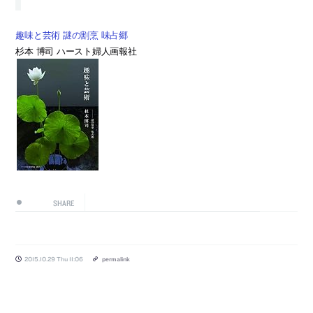
趣味と芸術 謎の割烹 味占郷
杉本 博司 ハースト婦人画報社
SHARE
2015.10.29 Thu 11:06
permalink