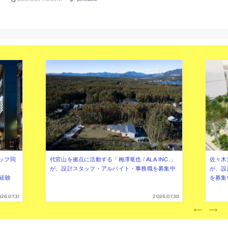
ッフ同
代官山を拠点に活動する「梅澤竜也 / ALA INC.」
佐々木慧
が、設計スタッフ・アルバイト・事務職を募集中
が、設
（経験
を募集
26.07.31
2026.07.30