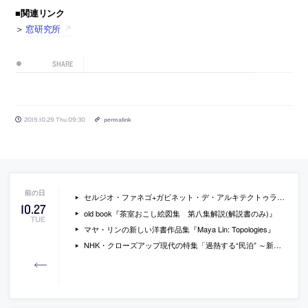
■関連リンク
＞
窓研究所
SHARE
2015.10.29 Thu 09:30
permalink
セルジオ・ファネゴ+ガビネット・デ・アルキテクトゥラによる、パラグアイの住宅「Fanego House」の写真など
10
.
27
old book『茶室おこし絵図集 第八集解説(解説書のみ)』
TUE
マヤ・リンの新しい洋書作品集『Maya Lin: Topologies』
NHK・クローズアップ現代の特集「過熱する“民泊” ～新たなおもてなしのかたち～」の内容