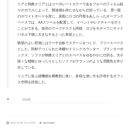
リアと執務エリアとはコーポレートカラーであるブルーのフィルム貼
りのガラスによって、開放感を持たせながら仕切っている。 壁一面
のホワイトボードを背に、床面にロゴの円形をあしらったオープンス
ペースでは、AAスツールを配置して、イベントやレクチャーを行う
ことができる。造作のワークデスクも同様、ロゴをモチーフにサイド
パネル下側に大きなＲをとった形状とした。
眺望のよい窓側にはラーチ合板でステージをつくり、フリースペース
とした。同材でつくられた本棚やドリンクカウンター、プランターボ
ックス、ソファが執務エリアとのスペースをゆるやかに仕切る。大小
様々な植物とゆったりとしたソファがラウンジのような雰囲気を作り
出している。
リニアに並ぶ諸機能を横断的に使い、多様な使い方を許容するオフィ
ス空間を目指した。
SHARE
2015.10.29 Thu 10:58
permalink