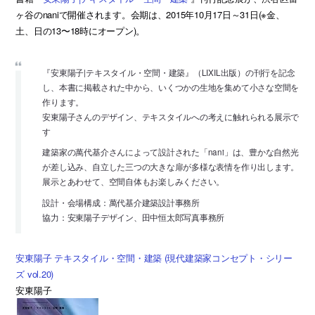
ヶ谷のnaniで開催されます。会期は、2015年10月17日～31日(※金、
土、日の13〜18時にオープン)。
『安東陽子|テキスタイル・空間・建築』（LIXIL出版）の刊行を記念
し、本書に掲載された中から、いくつかの生地を集めて小さな空間を
作ります。
安東陽子さんのデザイン、テキスタイルへの考えに触れられる展示で
す
建築家の萬代基介さんによって設計された「nani」は、豊かな自然光
が差し込み、自立した三つの大きな扉が多様な表情を作り出します。
展示とあわせて、空間自体もお楽しみください。
設計・会場構成：萬代基介建築設計事務所
協力：安東陽子デザイン、田中恒太郎写真事務所
安東陽子 テキスタイル・空間・建築 (現代建築家コンセプト・シリー
ズ vol.20)
安東陽子