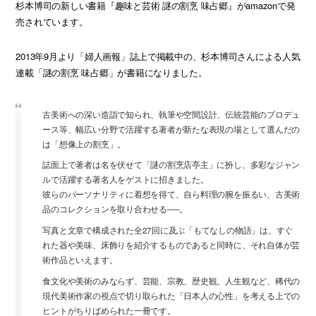
杉本博司の新しい書籍『趣味と芸術 謎の割烹 味占郷』がamazonで発
売されています。
2013年9月より「婦人画報」誌上で掲載中の、杉本博司さんによる人気
連載「謎の割烹 味占郷」が書籍になりました。
古美術への深い造詣で知られ、執筆や空間設計、伝統芸能のプロデュ
ース等、幅広い分野で活躍する著者が新たな表現の場として選んだの
は「想像上の割烹」。
誌面上で著者は名を伏せて「謎の割烹店亭主」に扮し、多彩なジャン
ルで活躍する著名人をゲストに招きました。
彼らのパーソナリティに着想を得て、自ら料理の腕を振るい、古美術
品のコレクションを取り合わせる──。
写真と文章で構成された全27回に及ぶ「もてなしの物語」は、すぐ
れた器や美味、床飾りを紹介するものであると同時に、それ自体が芸
術作品といえます。
食文化や美術のみならず、芸能、宗教、歴史観、人生観など、稀代の
現代美術作家の視点で切り取られた「日本人の心性」を考える上での
ヒントがちりばめられた一冊です。