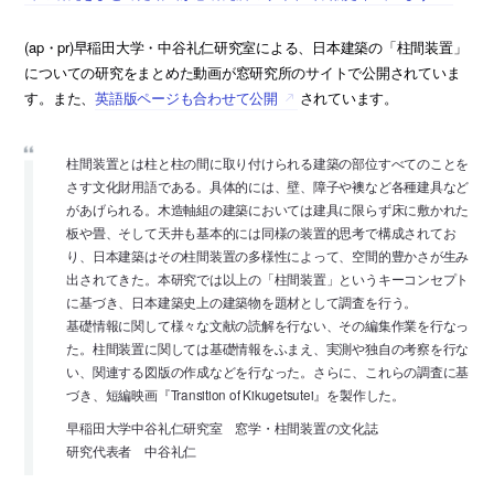
(ap・pr)早稲田大学・中谷礼仁研究室による、日本建築の「柱間装置」
についての研究をまとめた動画が窓研究所のサイトで公開されていま
す。また、
英語版ページも合わせて公開
されています。
柱間装置とは柱と柱の間に取り付けられる建築の部位すべてのことを
さす文化財用語である。具体的には、壁、障子や襖など各種建具など
があげられる。木造軸組の建築においては建具に限らず床に敷かれた
板や畳、そして天井も基本的には同様の装置的思考で構成されてお
り、日本建築はその柱間装置の多様性によって、空間的豊かさが生み
出されてきた。本研究では以上の「柱間装置」というキーコンセプト
に基づき、日本建築史上の建築物を題材として調査を行う。
基礎情報に関して様々な文献の読解を行ない、その編集作業を行なっ
た。柱間装置に関しては基礎情報をふまえ、実測や独自の考察を行な
い、関連する図版の作成などを行なった。さらに、これらの調査に基
づき、短編映画『Transition of Kikugetsutei』を製作した。
早稲田大学中谷礼仁研究室 窓学・柱間装置の文化誌
研究代表者 中谷礼仁