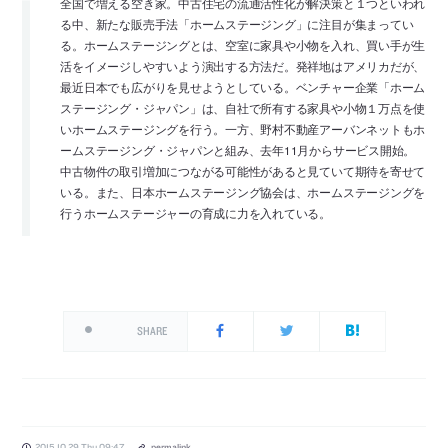
全国で増える空き家。中古住宅の流通活性化が解決策と１つといわれ
る中、新たな販売手法「ホームステージング」に注目が集まってい
る。ホームステージングとは、空室に家具や小物を入れ、買い手が生
活をイメージしやすいよう演出する方法だ。発祥地はアメリカだが、
最近日本でも広がりを見せようとしている。ベンチャー企業「ホーム
ステージング・ジャパン」は、自社で所有する家具や小物１万点を使
いホームステージングを行う。一方、野村不動産アーバンネットもホ
ームステージング・ジャパンと組み、去年11月からサービス開始。
中古物件の取引増加につながる可能性があると見ていて期待を寄せて
いる。また、日本ホームステージング協会は、ホームステージングを
行うホームステージャーの育成に力を入れている。
SHARE
2015.10.29 Thu 09:47
permalink