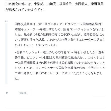
山名善之の他には、東浩紀、山崎亮、福屋粧子、大西若人、柴田直美
が指名されていたようです。
国際交流基金は、第15回ヴェネチア・ビエンナーレ国際建築展の日
本館キュレーター※を選出するため、指名コンペティションを行いま
した。最終的に6名の候補者の方にご参加いただき、選考委員会にお
いて審査を行った結果、このたび山名善之氏がキュレーターに選出さ
れましたので、お知らせします。
※当初コミッショナー選出のための指名コンペを行いましたが、選考
終了後、ビエンナーレ財団より規則変更の連絡があり、コミッショナ
ーは政府機関又はその国を代表する公的機関でなければならないこと
になったため、コミッショナーを国際交流基金が務め、今回のコンペ
で選出された山名氏にキュレーターに就任いただくこととなりまし
た。
SHARE