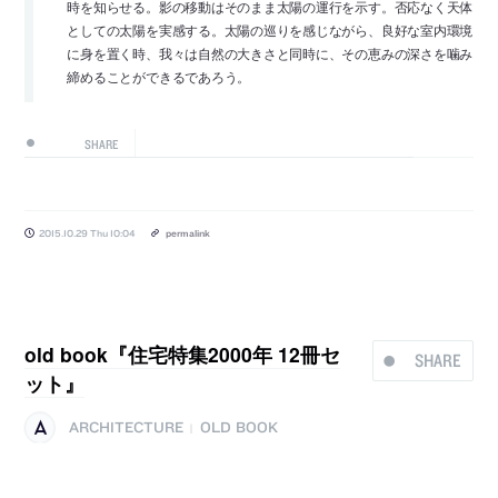
時を知らせる。影の移動はそのまま太陽の運行を示す。否応なく天体
としての太陽を実感する。太陽の巡りを感じながら、良好な室内環境
に身を置く時、我々は自然の大きさと同時に、その恵みの深さを噛み
締めることができるであろう。
SHARE
2015.10.29 Thu 10:04
permalink
old book『住宅特集2000年 12冊セ
SHARE
ット』
ARCHITECTURE
OLD BOOK
|