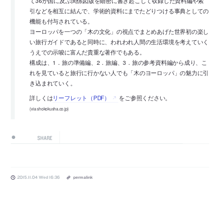
て36か国に及ぶ関係図版を細密に書き起こして収録した資料編や索
引などを相互に結んで、学術的資料にまでたどりつける事典としての
機能も付与されている。
ヨーロッパを一つの「木の文化」の視点でまとめあげた世界初の楽し
い旅行ガイドであると同時に、われわれ人間の生活環境を考えていく
うえでの示唆に富んだ貴重な著作でもある。
構成は、1．旅の準備編、2．旅編、3．旅の参考資料編から成り、こ
れを見ていると旅行に行かない人でも「木のヨーロッパ」の魅力に引
き込まれていく。
詳しくは
リーフレット（PDF）
をご参照ください。
(via shokokusha.co.jp)
SHARE
2015.11.04 Wed 16:36
permalink