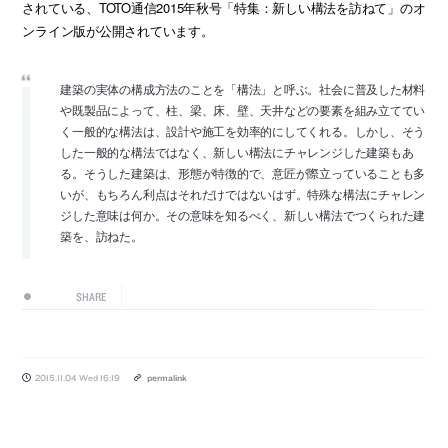
されている、TOTO通信2015年秋号「特集：新しい構法を訪ねて」のオ
ンライン版が公開されています。
建築の実体の構成方法のことを「構法」と呼ぶ。社会に普及した材料
や既製品によって、柱、梁、床、壁、天井などの要素を組み立ててい
く一般的な構法は、設計や施工を効率的にしてくれる。しかし、そう
した一般的な構法ではなく、新しい構法にチャレンジした建築もあ
る。そうした建築は、形態が特徴的で、意匠が際立っていることも多
いが、もちろん利点はそれだけではないはず。特殊な構法にチャレン
ジした意味は何か。その意味を知るべく、新しい構法でつくられた建
築を、訪ねた。
SHARE
2015.11.04 Wed 16:19
permalink