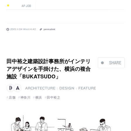
AP JOB
2015.11.04 Wed 14:42
permalink
田中裕之建築設計事務所がインテリ
SHARE
アデザインを手掛けた、横浜の複合
施設「BUKATSUDO」
ARCHITECTURE
DESIGN
FEATURE
|
|
店舗
神奈川
横浜
田中裕之