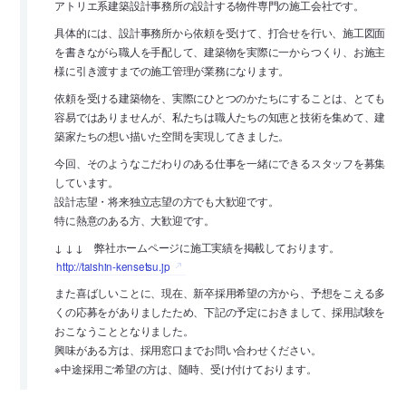
アトリエ系建築設計事務所の設計する物件専門の施工会社です。
具体的には、設計事務所から依頼を受けて、打合せを行い、施工図面
を書きながら職人を手配して、建築物を実際に一からつくり、お施主
様に引き渡すまでの施工管理が業務になります。
依頼を受ける建築物を、実際にひとつのかたちにすることは、とても
容易ではありませんが、私たちは職人たちの知恵と技術を集めて、建
築家たちの想い描いた空間を実現してきました。
今回、そのようなこだわりのある仕事を一緒にできるスタッフを募集
しています。
設計志望・将来独立志望の方でも大歓迎です。
特に熱意のある方、大歓迎です。
↓ ↓ ↓ 弊社ホームページに施工実績を掲載しております。
http://taishin-kensetsu.jp
また喜ばしいことに、現在、新卒採用希望の方から、予想をこえる多
くの応募をがありましたため、下記の予定におきまして、採用試験を
おこなうこととなりました。
興味がある方は、採用窓口までお問い合わせください。
※中途採用ご希望の方は、随時、受け付けております。