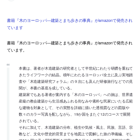
書籍『木のヨーロッパ―建築とまち歩きの事典』がamazonで発売され
ています
書籍『木のヨーロッパ―建築とまち歩きの事典』がamazonで発売され
ています。
本書は、著者が木造建築の研究者として半世紀にわたり研鑽を重ねて
きたライフワークの結晶。積年にわたるヨーロッパ全土に及ぶ実地踏
査や「木造建築研究フォラム」の９次にも及んだ研修旅行などでの見
聞が、本書の基底を成している。
建築家でもある著者が案内する「木のヨーロッパ」への旅は、世界遺
産級の教会建築から生活感あふれる街なみや素朴な民家にいたる広範
な建物を対象として、その実態を詳細に描いた透視図などの図版や
数々のカラー写真を配しながら、19か国をまたぐ12のコースで展開
されている。
それに加えて、木造建築の分布、植生や気候・風土、民族、言語、宗
教など、文化や歴史的背景までを地図上で図解した旅の準備編、そし