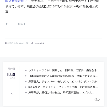
国立新美術館
で行われる、 三宅一生の展覧会の予告サイトが公開
されています。展覧会の会期は2016年3月16日(水)～6月13日(月)との
事。
SHARE
2015.11.04 Wed 11:37
permalink
ホテルオークラが、閉館した「旧本館」の家具・備品をネット・オークションで販売
10
.
31
日本建築学会による建築討論webの6号、特集「北京四合院を改修する、住む」
SAT
深澤直人、ジャスパー・モリソン、コンスタンチン・グルチッチが無印良品のために小屋をデザイン
[ap job] アーキテクチャーフォトジョブボードに掲載されている求人情報一覧(2015/11/2)
原研哉が、最初に行われた、2020東京五輪エンブレムコンペの応募案を公開
ほか