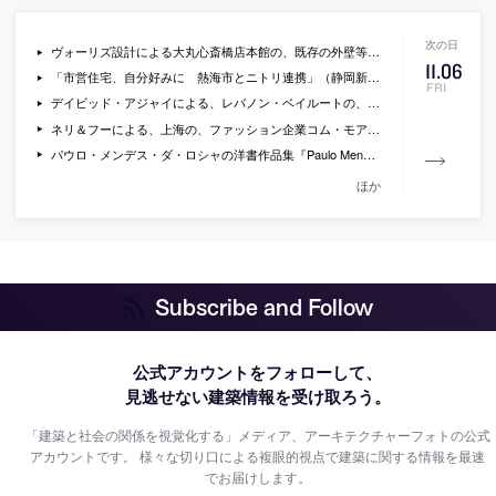
ヴォーリズ設計による大丸心斎橋店本館の、既存の外壁等を残した改修計画案の画像
11
.
06
「市営住宅、自分好みに 熱海市とニトリ連携」（静岡新聞@S）
FRI
デイビッド・アジャイによる、レバノン・ベイルートの、現地の有力ファッション販売グループ・アイシティのための複合施設「aïshti foundation」の写真など
ネリ＆フーによる、上海の、ファッション企業コム・モアの旗艦店の写真
パウロ・メンデス・ダ・ロシャの洋書作品集『Paulo Mendes da Rocha: Complete Works』
ほか
Subscribe and Follow
公式アカウントをフォローして、
見逃せない建築情報を受け取ろう。
「建築と社会の関係を視覚化する」メディア、アーキテクチャーフォトの公式
アカウントです。
様々な切り口による複眼的視点で建築に関する情報を最速
でお届けします。