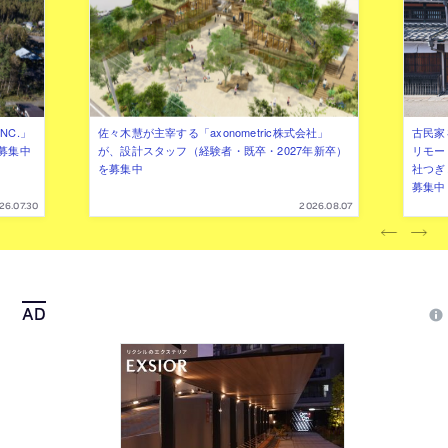
NC.」
佐々木慧が主宰する「axonometric株式会社」
古民家
募集中
が、設計スタッフ（経験者・既卒・2027年新卒）
リモー
を募集中
社つぎ
募集中
26.07.30
2026.08.07