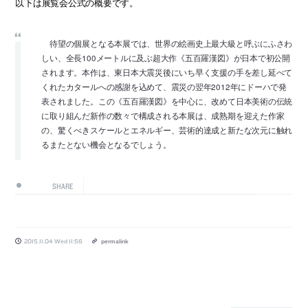
以下は展覧会公式の概要です。
待望の個展となる本展では、世界の絵画史上最大級と呼ぶにふさわ
しい、全長100メートルに及ぶ超大作《五百羅漢図》が日本で初公開
されます。本作は、東日本大震災後にいち早く支援の手を差し延べて
くれたカタールへの感謝を込めて、震災の翌年2012年にドーハで発
表されました。この《五百羅漢図》を中心に、改めて日本美術の伝統
に取り組んだ新作の数々で構成される本展は、成熟期を迎えた作家
の、驚くべきスケールとエネルギー、芸術的達成と新たな次元に触れ
るまたとない機会となるでしょう。
SHARE
2015.11.04 Wed 11:56
permalink