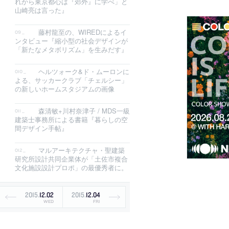
れから東京都心は『郊外』に学べ」と
山崎亮は言った』
藤村龍至の、WIREDによるイ
ンタビュー『縮小型の社会デザインが
「新たなメタボリズム」を生みだす』
ヘルツォーク&ド・ムーロンに
よる、サッカークラブ「チェルシー」
の新しいホームスタジアムの画像
森清敏+川村奈津子 / MDS一級
建築士事務所による書籍『暮らしの空
間デザイン手帖』
マルアーキテクチャ・聖建築
研究所設計共同企業体が「土佐市複合
文化施設設計プロポ」の最優秀者に。
2015
.
12
.
02
2015
.
12
.
04
WED
FRI