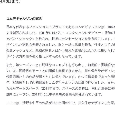
4月3日まで。
コムデギャルソンの家具
日本を代表するファッション・ブランドであるコムデギャルソンは、196
より創設されました。1981年にはパリ・コレクションにデビュー。服飾
ャパン・ショック」と称され、世界にセンセーションを巻き起こします。19
ザインした家具も発表されました。服と一緒に店舗を飾る、什器としての
金属メッシュなど、既成の家具とはかけ離れた素材がふんだんに用いられ
ザインの方向性を強く指し示すものとなっています。
また、毎シーズンごとに明確なコンセプトを打ち出し、前衛的・実験的な
ンには、同時代のアートとの関係も無視できません。川久保自身がディレ
代美術家たちの作品が服とともに並んでいます。かつて編集者であった清野
年、写真家としての初個展をコムデギャルソンの店舗で行いました。また、2
られたアートスペース（2011年まで。スペースの名称は、同社が過去に
舗内にオープン、2011年には中平卓馬の個展も開催されています。
ここでは、清野や中平の作品が並ぶ空間の中で、川久保がデザインした家