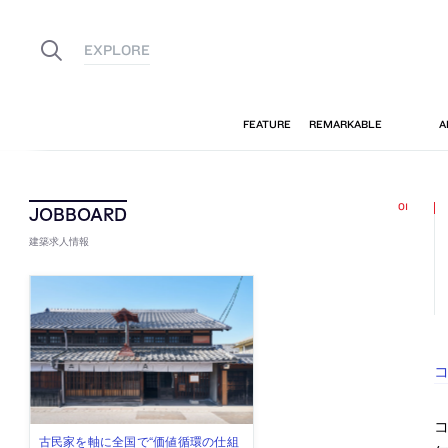
建築求人情報
コ
コ
佐々木慧が主宰する「axonometric株
古民家を軸に全国で“価値循環の仕組
リノベる株式会社が、設計パートナ
社会への影響力のある建築を手掛
代官山を拠点に活動する「梅澤竜也 /