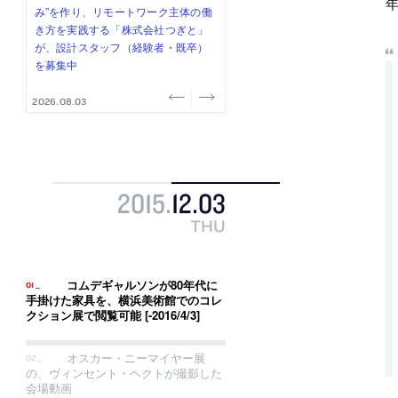
年
式会社」が、設計スタッフ（経験
み”を作り、リモートワーク主体の働
ー (業務委託) を募集中
け、スタッフ同士で助け合う環境づ
ALA INC.」が、設計スタッフ・アル
者・既卒・2027年新卒）を募集中
き方を実践する「株式会社つぎと」
くりも行う「E.A.S.T.architects」
バイト・事務職を募集中
が、設計スタッフ（経験者・既卒）
が、設計スタッフ（経験者・既卒・
を募集中
2027年新卒）を募集中
2026.08.07
2026.08.03
2026.08.03
2026.07.31
2026.07.30
2015
.
12
.
03
THU
コムデギャルソンが80年代に
手掛けた家具を、横浜美術館でのコレ
クション展で閲覧可能 [-2016/4/3]
オスカー・ニーマイヤー展
の、ヴィンセント・ヘクトが撮影した
会場動画