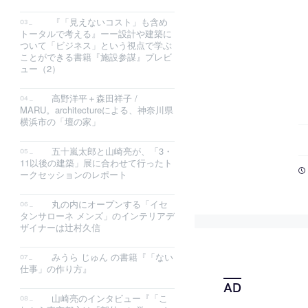
『「見えないコスト」も含め
トータルで考える』ーー設計や建築に
ついて「ビジネス」という視点で学ぶ
ことができる書籍『施設参謀』プレビ
ュー（2）
高野洋平＋森田祥子 /
MARU。architectureによる、神奈川県
横浜市の「壇の家」
五十嵐太郎と山崎亮が、「3・
11以後の建築」展に合わせて行ったト
ークセッションのレポート
丸の内にオープンする「イセ
タンサローネ メンズ」のインテリアデ
ザイナーは辻村久信
みうら じゅん の書籍『「ない
仕事」の作り方』
山崎亮のインタビュー『「こ