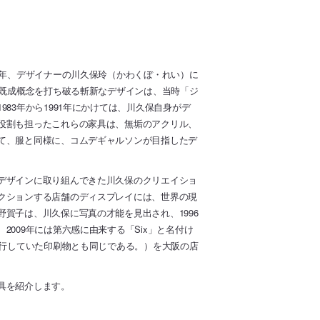
9年、デザイナーの川久保玲（かわくぼ・れい）に
の既成概念を打ち破る斬新なデザインは、当時「ジ
83年から1991年にかけては、川久保自身がデ
役割も担ったこれらの家具は、無垢のアクリル、
て、服と同様に、コムデギャルソンが目指したデ
デザインに取り組んできた川久保のクリエイショ
クションする店舗のディスプレイには、世界の現
賀子は、川久保に写真の才能を見出され、1996
009年には第六感に由来する「Six」と名付け
発行していた印刷物とも同じである。）を大阪の店
具を紹介します。