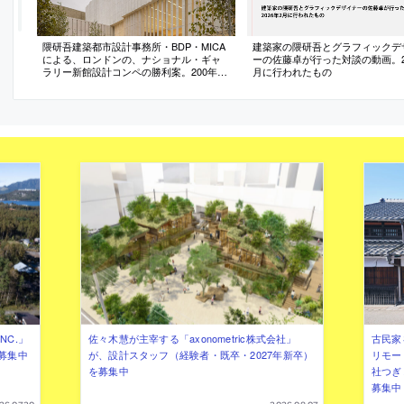
隈研吾建築都市設計事務所・BDP・MICA
建築家の隈研吾とグラフィックデ
による、ロンドンの、ナショナル・ギャ
ーの佐藤卓が行った対談の動画。20
ラリー新館設計コンペの勝利案。200年以
月に行われたもの
上の歴史ある美術館を拡張する計画。都
市の重要な二つの広場の間にある敷地に
おいて、両者を結びつける新たな屋外空
間を備えた建築を提案
NC.」
佐々木慧が主宰する「axonometric株式会社」
古民家
募集中
が、設計スタッフ（経験者・既卒・2027年新卒）
リモー
を募集中
社つぎ
募集中