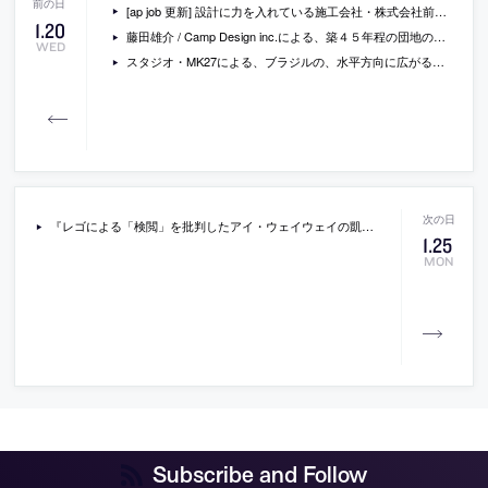
[ap job 更新] 設計に力を入れている施工会社・株式会社前田工務店が、設計スタッフ・現場管理スタッフ・広報スタッフ等を募集中
1
.
20
藤田雄介 / Camp Design inc.による、築４５年程の団地の１室のリノベーション「夏見台の住宅」
WED
スタジオ・MK27による、ブラジルの、水平方向に広がる空間とスロープの見せ方が特徴的な住宅「ramp house」の写真
『レゴによる「検閲」を批判したアイ・ウェイウェイの凱歌』（wired）
1
.
25
MON
Subscribe and Follow