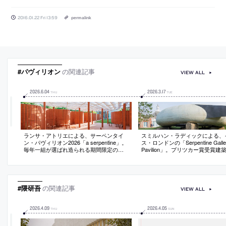
2016.01.22 Fri 13:59
permalink
#パヴィリオン
の関連記事
VIEW ALL
2026
.
6
.
04
2026
.
3
.
17
THU
TUE
ランサ・アトリエによる、サーペンタイ
スミルハン・ラディックによる、
ン・パヴィリオン2026「a serpentine」。
ス・ロンドンの「Serpentine Galle
毎年一組が選ばれ造られる期間限定の建
Pavilion」。プリツカー賞受賞建
築。“身近な素材や形態を再解釈”する設計
表作のひとつで2014年に完成。
姿勢に基づき、周辺の建物や伝統的な蛇
面・地面が“意図的な均衡”の中に
行する壁から着想した煉瓦壁を用いた建
築の“原初的な読み取り方”を提示
築を考案。壁の意味も再考して“透過性”を
と石のパヴィリオンは古代的であ
付与する
的でもある
#隈研吾
の関連記事
VIEW ALL
2026
.
4
.
09
2026
.
4
.
05
THU
SUN