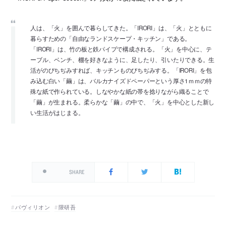
人は、「火」を囲んで暮らしてきた。「IRORI」は、「火」とともに
暮らすための「自由なランドスケープ・キッチン」である。
「IRORI」は、竹の板と鉄パイプで構成される。「火」を中心に、テ
ーブル、ベンチ、棚を好きなように、足したり、引いたりできる。生
活がのびちぢみすれば、キッチンものびちぢみする。「IRORI」を包
み込む白い「繭」は、バルカナイズドペーパーという厚さ1ｍｍの特
殊な紙で作られている。しなやかな紙の帯を捻りながら織ることで
「繭」が生まれる。柔らかな「繭」の中で、「火」を中心とした新し
い生活がはじまる。
SHARE
パヴィリオン
隈研吾