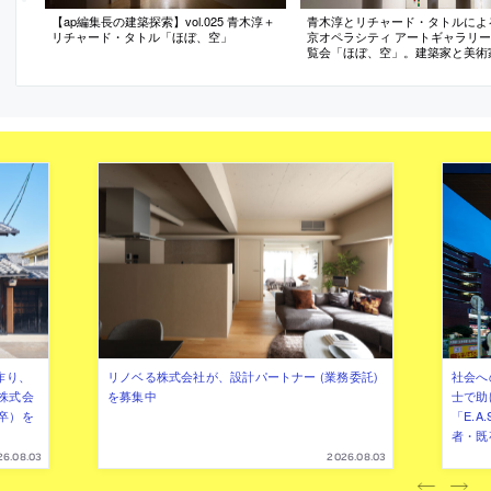
【ap編集長の建築探索】vol.025 青木淳＋
青木淳とリチャード・タトルによ
リチャード・タトル「ほぼ、空」
京オペラシティ アートギャラリ
覧会「ほぼ、空」。建築家と美術
働して制作。タトルが提案した三
素“柱・バスケット・色の帯”を、
の“枠組みを外す”計画で館内に配
影が質感を生み出して展示室内に“
現れる
作り、
リノベる株式会社が、設計パートナー (業務委託)
社会へ
株式会
を募集中
士で助
卒）を
「E.A
者・既
26.08.03
2026.08.03