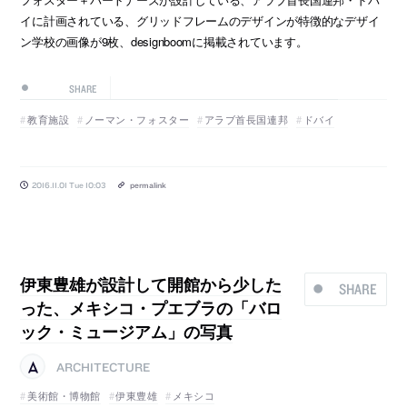
イに計画されている、グリッドフレームのデザインが特徴的なデザイ
ン学校の画像が9枚、designboomに掲載されています。
SHARE
教育施設
ノーマン・フォスター
アラブ首長国連邦
ドバイ
2016.11.01 Tue 10:03
permalink
伊東豊雄が設計して開館から少した
SHARE
った、メキシコ・プエブラの「バロ
ック・ミュージアム」の写真
ARCHITECTURE
美術館・博物館
伊東豊雄
メキシコ