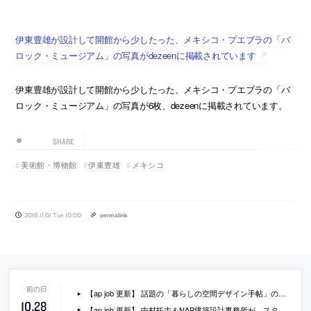
伊東豊雄が設計して開館から少したった、メキシコ・プエブラの「バ
ロック・ミュージアム」の写真がdezeenに掲載されています
伊東豊雄が設計して開館から少したった、メキシコ・プエブラの「バ
ロック・ミュージアム」の写真が6枚、dezeenに掲載されています。
SHARE
美術館・博物館
伊東豊雄
メキシコ
2016.11.01 Tue 10:00
permalink
【ap job 更新】 話題の「暮らしの空間デザイン手帖」の著者、森清敏と川村奈津子／MDSがスタッフを急募中
10
.
28
【ap job 更新】 中村拓志＆NAP建築設計事務所が、スタッフを募集中