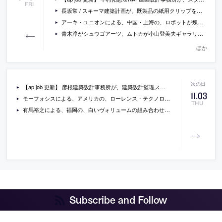
FRI
長坂常 / スキーマ建築計画が、既製品の紙用クリップを部材の接合部に転用して設計した「GOOD DESIGN 2016 会場構成」
アーキ・ユニオンによる、中国・上海の、ロボットが煉瓦を積むことによって完成したファサードを持つギャラリーの写真
青木淳がシュウゴアーツ、ムトカが小山登美夫ギャラリーの内装を手掛けている六本木のアート施設「complex665」の写真など
ほか
【ap job 更新】 彦根建築設計事務所が、建築設計監理スタッフ・設計事務所運営プロデューサーを募集中
11
.
03
モーフォシスによる、アメリカの、ローレンス・テクノロジカル大学の新施設の写真
THU
有馬裕之による、福岡の、白いヴォリュームの組み合わせが特徴的な、中庭を持つ住宅兼ギャラリーの写真
Subscribe and Follow