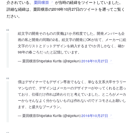
介されている、
栗田穣崇
が当時の経緯をツイートしていました。
詳細な経緯は、栗田穣崇の2016年10月27日のツイートを遡ってご覧く
ださい。
絵文字の開発そのものの実働は1か月程度でした。開発メンバーも企
画の私と開発の同期の2名。絵文字の開発にOKが出て、メーカーに絵
文字のリストとドットデザインを納入するまで1か月しかなく、確か
98年の春ごろだったと記憶しています。
— 栗田穣崇Shigetaka Kurita (@sigekun)
2016年10月27日
僕はデザイナーでもデザイン専攻でもなく、単なる文系大卒サラリー
マンなので、デザインはメーカーのデザイナーがやってくれると思っ
ており、仕様だけ作れば終わりだと考えていました。ところがメーカ
ーからそんなよく分からないものは作れないのでドコモさんお願いし
ます、と盛大なブーメラン。
— 栗田穣崇Shigetaka Kurita (@sigekun)
2016年10月27日