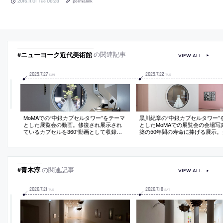
2016.11.01 Tue 08:28
permalink
#ニューヨーク近代美術館
の関連記事
VIEW ALL
2025
.
7
.
27
2025
.
7
.
22
SUN
TUE
MoMAでの“中銀カプセルタワー”をテーマ
黒川紀章の“中銀カプセルタワー”
とした展覧会の動画。修復され展示され
としたMoMAでの展覧会の会場写
ているカプセルを360°動画として収録し
築の50年間の寿命に捧げる展示。
たもの
ルは「中銀カプセルタワーの多様
生」
#青木淳
の関連記事
VIEW ALL
2026
.
7
.
21
2026
.
7
.
18
TUE
SAT