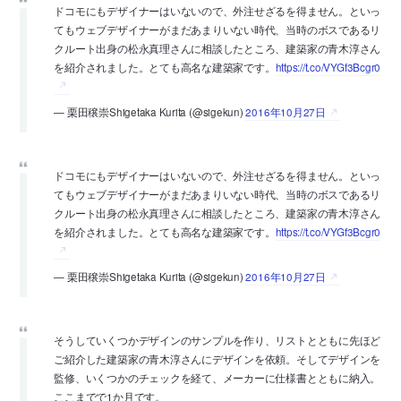
ドコモにもデザイナーはいないので、外注せざるを得ません。といっ
てもウェブデザイナーがまだあまりいない時代、当時のボスであるリ
クルート出身の松永真理さんに相談したところ、建築家の青木淳さん
を紹介されました。とても高名な建築家です。
https://t.co/VYGf3Bcgr0
— 栗田穣崇Shigetaka Kurita (@sigekun)
2016年10月27日
ドコモにもデザイナーはいないので、外注せざるを得ません。といっ
てもウェブデザイナーがまだあまりいない時代、当時のボスであるリ
クルート出身の松永真理さんに相談したところ、建築家の青木淳さん
を紹介されました。とても高名な建築家です。
https://t.co/VYGf3Bcgr0
— 栗田穣崇Shigetaka Kurita (@sigekun)
2016年10月27日
そうしていくつかデザインのサンプルを作り、リストとともに先ほど
ご紹介した建築家の青木淳さんにデザインを依頼。そしてデザインを
監修、いくつかのチェックを経て、メーカーに仕様書とともに納入。
ここまでで1か月です。