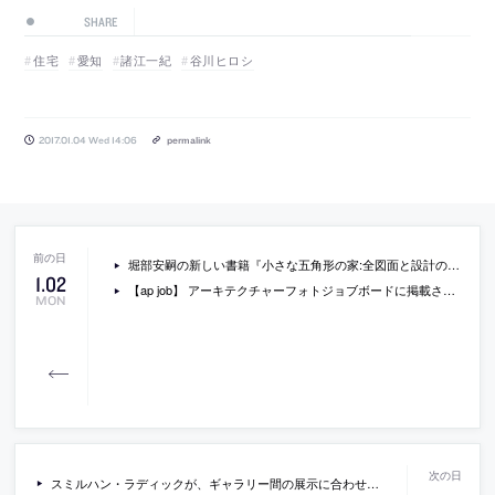
SHARE
住宅
愛知
諸江一紀
谷川ヒロシ
2017.01.04 Wed 14:06
permalink
堀部安嗣の新しい書籍『小さな五角形の家:全図面と設計の現場』
1
.
02
【ap job】 アーキテクチャーフォトジョブボードに掲載されている求人情報一覧 (2017/1/3)
MON
スミルハン・ラディックが、ギャラリー間の展示に合わせて日本で行った講演「BESTIARY：寓話集」の動画