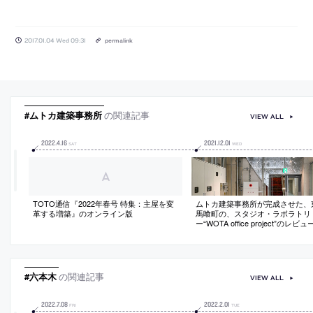
2017.01.04 Wed 09:31
permalink
#ムトカ建築事務所
の関連記事
VIEW ALL
2022
.
4
.
16
2021
.
12
.
01
SAT
WED
TOTO通信『2022年春号 特集：主屋を変
ムトカ建築事務所が完成させた、
革する増築』のオンライン版
馬喰町の、スタジオ・ラボラトリ
ー“WOTA office project”のレ
ベーション建築の作法がスケール
越えた時に生まれるもの」
#六本木
の関連記事
VIEW ALL
2022
.
7
.
08
2022
.
2
.
01
FRI
TUE