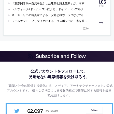
1
.
06
「藤森照信展―自然を生かした建築と路上観察」が、水戸芸術館で開催 [2017/3/11-5/14]
FRI
ヘルツォーク&ド・ムーロンによる、ドイツ・ハンブルクの劇場「エルプフィルハーモニー」の、内部をドローンで撮影した動画
オーストリアの写真家による、安藤忠雄やトラフなどの日本のクリエイターのスタジオを収めた写真
フェルナンド・ブリツィオによる、リスボンでの、糸を張って展示台にしているジュエリー展の会場構成の写真
ほか
Subscribe and Follow
公式アカウントをフォローして、
見逃せない建築情報を受け取ろう。
「建築と社会の関係を視覚化する」メディア、アーキテクチャーフォトの公式
アカウントです。
様々な切り口による複眼的視点で建築に関する情報を最速
でお届けします。
62,097
Follow