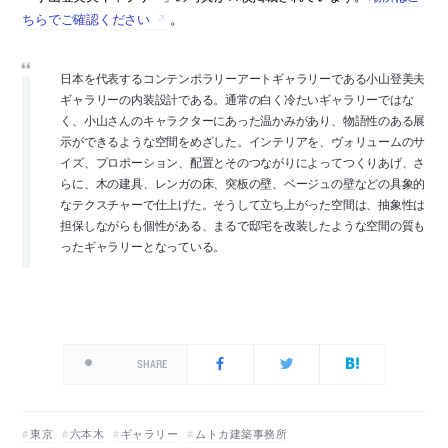
ちらでご確認ください
。
日本を代表するコンテンポラリーアートギャラリーである小山登美夫
ギャラリーの内装設計である。通常の白く冷たいギャラリーではな
く、小山さんのキャラクターにあった温かみがあり、物語性のある展
示ができるような空間をめざした。インテリアを、ヴォリュームのサ
イズ、プロポーション、配置とそのつながりによってつくりあげ、さ
らに、木の建具、レンガの床、突板の壁、ベージュの壁などの具象的
なテクスチャーで仕上げた。そうして立ち上がった空間は、抽象性は
担保しながらも個性がある、まるで邸宅を改装したような空間の質も
ったギャラリーとなっている。
SHARE
東京
六本木
ギャラリー
ムトカ建築事務所