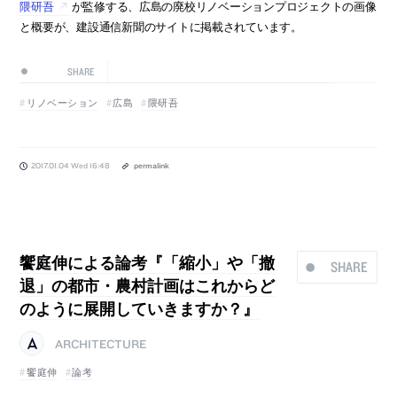
隈研吾
が監修する、広島の廃校リノベーションプロジェクトの画像
と概要が、建設通信新聞のサイトに掲載されています。
SHARE
リノベーション
広島
隈研吾
2017.01.04 Wed 16:48
permalink
饗庭伸による論考『「縮小」や「撤
SHARE
退」の都市・農村計画はこれからど
のように展開していきますか？』
ARCHITECTURE
饗庭伸
論考