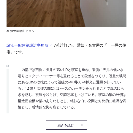
all photos©谷川ヒロシ
諸江一紀建築設計事務所
が設計した、愛知・名古屋の「十一屋の住
宅」です。
内部では西側に天井の高いLDと寝室を重ね、東側に天井の低い水
廻りとスタディコーナー等を重ねることで段差をつくり、段差の狭間
にある6mの吹抜によって視線のやり取りや採光と通風を行ってい
る。1.5階と吹抜の間にはレースのカーテンを入れることで風のゆら
ぎを感じ、視線を和らげ、空調効率を上げている。寝室の箱の外側は
構造用合板や梁のあらわしとし、軽快な白い空間と対比的に粗野な表
情とし、感情的な拠り所としている。
続きを読む