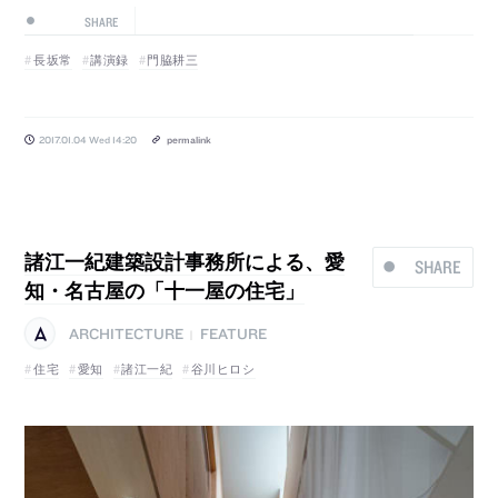
SHARE
長坂常
講演録
門脇耕三
2017.01.04 Wed 14:20
permalink
諸江一紀建築設計事務所による、愛
SHARE
知・名古屋の「十一屋の住宅」
ARCHITECTURE
FEATURE
|
住宅
愛知
諸江一紀
谷川ヒロシ