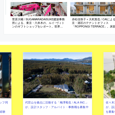
菅原大輔 / SUGAWARADAISUKE建築事務
赤松佳珠子＋大村真也 / CAtによ
所による、東京・六本木の、ルイ･ヴィト
京・港区のテナントオフィス
ンのギフトショップをレポート。世界巡
「ROPPONGI TERRACE」。
回の展示の併設ギフトショップ。“その土
と住空間の様に快適な事務所との
地らしさ”の具現化を目指し、東京の都市
に、地上階での採光等を考慮し公
構造に注目して抽象的要素で迷路性のあ
開くようスラブを傾け積層、天井
る空間を構築。吹抜を活かして視点によ
るように光風が室内を抜ける“テ
る見え方の変化も意図
うな建築”をつくる
ッフ同
代官山を拠点に活動する「梅澤竜也 / ALA INC.」
佐々木慧
が、設計スタッフ・アルバイト・事務職を募集中
が、設
（経験
を募集