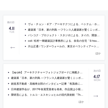
ヴォ・チョン・ギア・アーキテクツによる、ベトナム・ホーチミン市の建物内に立体的に庭を取り込んだ住宅「binh house」の写真など
4
.
11
建築展「日本、家の列島 ―フランス人建築家が驚くニッポンの住宅デザイン―」が、汐留ミュージアムで開催 [-2017/6/25]
TUE
バンコク・プロジェクト・スタジオによる、タイの、開放的なボックスの中に様々なレベルの床を設け複数の螺旋階段でつなぐ操作が、強い建築への意志を感じさせる、ワイン愛好者の為の施設「The Wine Ayutthaya」の写真
coil / 松村一輝建築設計事務所による、奈良の住宅「S-house」
片山正通 / ワンダーウォールの、東京オペラシティアートギャラリーでのコレクション展「片山正通的百科全書」の会場写真
ほか
【ap job】 アーキテクチャーフォトジョブボードに掲載されている求人情報一覧 (2017/4/14)
4
.
17
建築展「日本、家の列島 ―フランス人建築家が驚くニッポンの住宅デザイン―」の会場写真
MON
創造系不動産・高橋寿太郎のインタビュー記事「有識者に聞く、建築と不動産業界 なぜ分断？」
日本建築学会が、2017年各賞受賞者を発表。作品賞は小堀哲夫の「ROKI Global Innovation Center – ROGIC -」と三分一博志の「直島ホール」。
隈研吾による、トルコ・エスキシェヒルの現代美術館「The Odunpazari Modern Art Museum」の画像
ほか