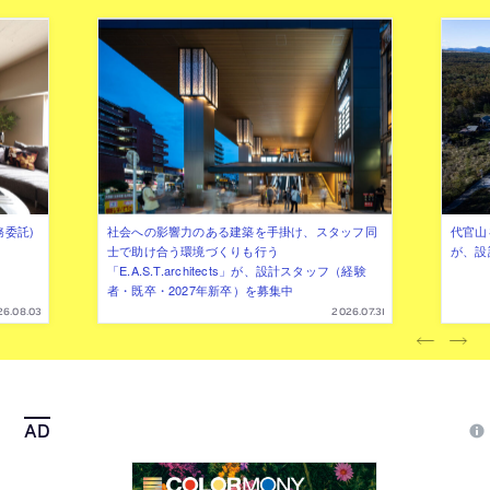
務委託)
社会への影響力のある建築を手掛け、スタッフ同
代官山を
士で助け合う環境づくりも行う
が、設
「E.A.S.T.architects」が、設計スタッフ（経験
者・既卒・2027年新卒）を募集中
26.08.03
2026.07.31