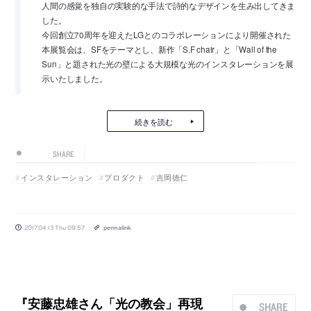
人間の感覚を独自の実験的な手法で詩的なデザインを生み出してきま
した。
今回創立70周年を迎えたLGとのコラボレーションにより開催された
本展覧会は、SFをテーマとし、新作「S.F chair」と「Wall of the
Sun」と題された光の壁による大規模な光のインスタレーションを展
示いたしました。
続きを読む
SHARE
インスタレーション
プロダクト
吉岡徳仁
2017.04.13 Thu 09:57
permalink
『安藤忠雄さん「光の教会」再現
SHARE