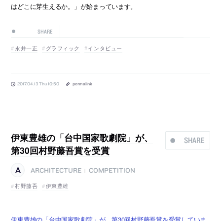
はどこに芽生えるか。」が始まっています。
SHARE
永井一正
グラフィック
インタビュー
2017.04.13 Thu 10:50
permalink
伊東豊雄の「台中国家歌劇院」が、
SHARE
第30回村野藤吾賞を受賞
ARCHITECTURE
COMPETITION
|
村野藤吾
伊東豊雄
伊東豊雄の「台中国家歌劇院」が、第30回村野藤吾賞を受賞していま