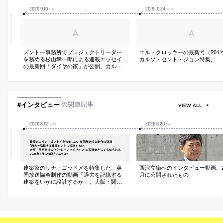
2020
.
9
.
10
2019
.
10
.
24
THU
THU
ズントー事務所でプロジェクトリーダー
エル・クロッキーの最新号（201
を務める杉山幸一郎による連載エッセイ
カルソ・セント・ジョン特集。
の最新回「ダイヤの家」が公開。カル
ソ・セント・ジョンが2016年に改修した
スイスのゲストハウスをレビュー
#インタビュー
の関連記事
VIEW ALL
2026
.
8
.
02
2026
.
6
.
20
SUN
SAT
建築家のリナ・ゴッドメを特集した、英
西沢立衛へのインタビュー動画。20
国放送協会制作の動画「過去を記憶する
月に公開されたもの
建築をいかに設計するか」。大阪・関西
万博の“バーレーンパビリオン”の設計者と
しても知られる。2026年8月に公開された
もの