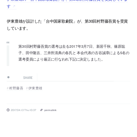
す
伊東豊雄が設計した「台中国家歌劇院」が、第30回村野藤吾賞を受賞
しています。
第30回村野藤吾賞の選考は去る2017年3月7日、新居千秋、篠原聡
子、田中隆吉、三井所清典の各氏と 本会代表の古谷誠章による5名の
選考委員により厳正に行なわれ下記に決定しました。
SHARE
村野藤吾
伊東豊雄
2017.04.13 Thu 10:37
permalink