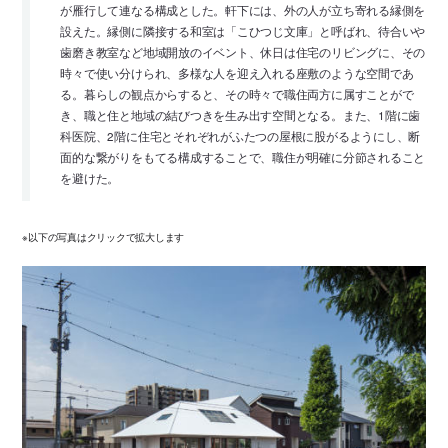
が雁行して連なる構成とした。軒下には、外の人が立ち寄れる縁側を
設えた。縁側に隣接する和室は「こひつじ文庫」と呼ばれ、待合いや
歯磨き教室など地域開放のイベント、休日は住宅のリビングに、その
時々で使い分けられ、多様な人を迎え入れる座敷のような空間であ
る。暮らしの観点からすると、その時々で職住両方に属すことがで
き、職と住と地域の結びつきを生み出す空間となる。また、1階に歯
科医院、2階に住宅とそれぞれがふたつの屋根に股がるようにし、断
面的な繋がりをもてる構成することで、職住が明確に分節されること
を避けた。
※以下の写真はクリックで拡大します