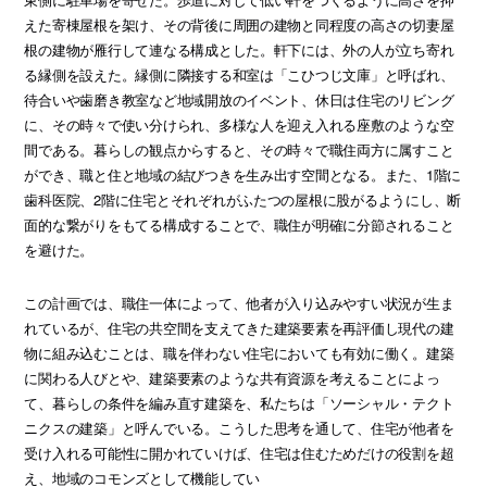
えた寄棟屋根を架け、その背後に周囲の建物と同程度の高さの切妻屋
根の建物が雁行して連なる構成とした。軒下には、外の人が立ち寄れ
る縁側を設えた。縁側に隣接する和室は「こひつじ文庫」と呼ばれ、
待合いや歯磨き教室など地域開放のイベント、休日は住宅のリビング
に、その時々で使い分けられ、多様な人を迎え入れる座敷のような空
間である。暮らしの観点からすると、その時々で職住両方に属すこと
ができ、職と住と地域の結びつきを生み出す空間となる。また、1階に
歯科医院、2階に住宅とそれぞれがふたつの屋根に股がるようにし、断
面的な繋がりをもてる構成することで、職住が明確に分節されること
を避けた。
この計画では、職住一体によって、他者が入り込みやすい状況が生ま
れているが、住宅の共空間を支えてきた建築要素を再評価し現代の建
物に組み込むことは、職を伴わない住宅においても有効に働く。建築
に関わる人びとや、建築要素のような共有資源を考えることによっ
て、暮らしの条件を編み直す建築を、私たちは「ソーシャル・テクト
ニクスの建築」と呼んでいる。こうした思考を通して、住宅が他者を
受け入れる可能性に開かれていけば、住宅は住むためだけの役割を超
え、地域のコモンズとして機能してい