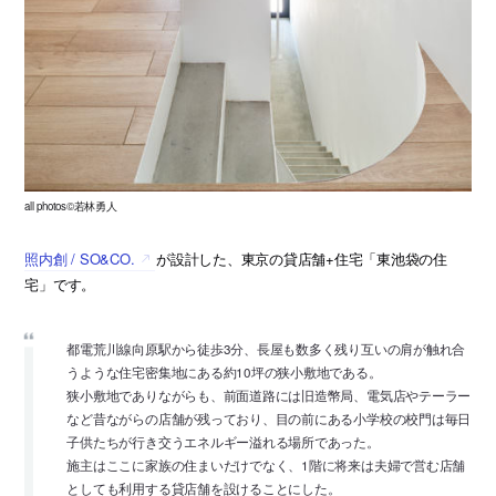
all photos©若林勇人
照内創 / SO&CO.
が設計した、東京の貸店舗+住宅「東池袋の住
宅」です。
都電荒川線向原駅から徒歩3分、長屋も数多く残り互いの肩が触れ合
うような住宅密集地にある約10坪の狭小敷地である。
狭小敷地でありながらも、前面道路には旧造幣局、電気店やテーラー
など昔ながらの店舗が残っており、目の前にある小学校の校門は毎日
子供たちが行き交うエネルギー溢れる場所であった。
施主はここに家族の住まいだけでなく、1階に将来は夫婦で営む店舗
としても利用する貸店舗を設けることにした。