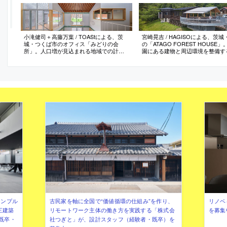
小滝健司＋高藤万葉 / TOAStによる、茨
宮崎晃吉 / HAGISOによる、茨
城・つくば市のオフィス「みどりの会
の「ATAGO FOREST HOUSE
所」。人口増が見込まれる地域での計
園にある建物と周辺環境を整備す
画。通常機能に加えて災害時等に地域の
画。“地域の憩いの場”で“観光拠点
人々が集まれる場を求め、家の様な温か
し、“心も体も切り替わる中継地点
みと公共施設の様な大らかさを持つ存在
の建築を志向。既存への“円弧状
を志向。木架構の大庇と開かれた平面構
ス”などの増築と共にサインまで
成を特徴とする建築を考案
シンプル
古民家を軸に全国で“価値循環の仕組み”を作り、
リノベ
三建築
リモートワーク主体の働き方を実践する「株式会
を募集
既卒・
社つぎと」が、設計スタッフ（経験者・既卒）を