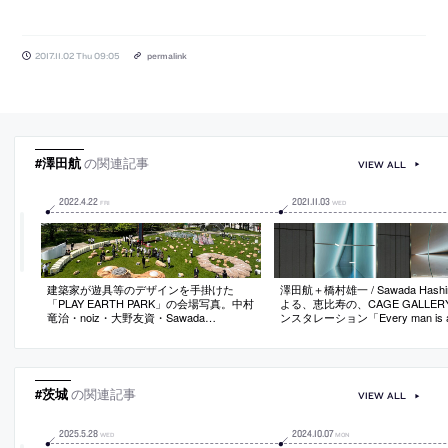
2017.11.02 Thu 09:05
permalink
#澤田航
の関連記事
VIEW ALL
2022
.
4
.
22
2021
.
11
.
03
FRI
WED
建築家が遊具等のデザインを手掛けた
澤田航＋橋村雄一 / Sawada Hashi
「PLAY EARTH PARK」の会場写真。中村
よる、恵比寿の、CAGE GALLE
竜治・noiz・大野友資・Sawada
ンスタレーション「Every man is 
Hashimura・山田紗子・佐藤研吾・platが
liar.」。街路に面した窓2つが展
参加して東京ミッドタウンで開催
いうギャラリーで、それぞれの空
し合う“立体と平面の両義性を持
ェクト”が、曖昧さを孕む“無限の
状態”をうみだす
#茨城
の関連記事
VIEW ALL
2025
.
5
.
28
2024
.
10
.
07
WED
MON