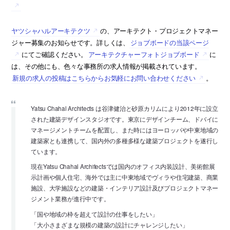
ヤツシャハルアーキテクツ
の、アーキテクト・プロジェクトマネー
ジャー募集のお知らせです。詳しくは、
ジョブボードの当該ページ
にてご確認ください。
アーキテクチャーフォトジョブボード
に
は、その他にも、色々な事務所の求人情報が掲載されています。
新規の求人の投稿はこちらからお気軽にお問い合わせください
。
Yatsu Chahal Architects は谷津健治と砂原カリムにより2012年に設立
された建築デザインスタジオです。東京にデザインチーム、ドバイに
マネージメントチームを配置し、また時にはヨーロッパや中東地域の
建築家とも連携して、国内外の多種多様な建築プロジェクトを遂行し
ています。
現在Yatsu Chahal Architectsでは国内のオフィス内装設計、美術館展
示計画や個人住宅、海外では主に中東地域でヴィラや住宅建築、商業
施設、大学施設などの建築・インテリア設計及びプロジェクトマネー
ジメント業務が進行中です。
「国や地域の枠を超えて設計の仕事をしたい」
「大小さまざまな規模の建築の設計にチャレンジしたい」