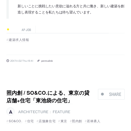
新しいことに挑戦したい意欲に溢れる方と共に働き、新しい建築を創
造し表現することを私たちは待ち望んでいます。
AP JOB
建築求人情報
2017.11.02 Thu 19:41
permalink
照内創 / SO&CO.による、東京の貸
SHARE
店舗+住宅「東池袋の住宅」
ARCHITECTURE
FEATURE
|
SO&CO.
住宅
店舗兼住宅
東京
照内創
若林勇人