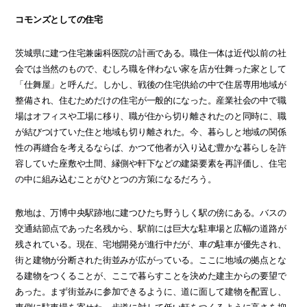
コモンズとしての住宅
茨城県に建つ住宅兼歯科医院の計画である。職住一体は近代以前の社
会では当然のもので、むしろ職を伴わない家を店が仕舞った家として
「仕舞屋」と呼んだ。しかし、戦後の住宅供給の中で住居専用地域が
整備され、住むためだけの住宅が一般的になった。産業社会の中で職
場はオフィスや工場に移り、職が住から切り離されたのと同時に、職
が結びつけていた住と地域も切り離された。今、暮らしと地域の関係
性の再縫合を考えるならば、かつて他者が入り込む豊かな暮らしを許
容していた座敷や土間、縁側や軒下などの建築要素を再評価し、住宅
の中に組み込むことがひとつの方策になるだろう。
敷地は、万博中央駅跡地に建つひたち野うしく駅の傍にある。バスの
交通結節点であった名残から、駅前には巨大な駐車場と広幅の道路が
残されている。現在、宅地開発が進行中だが、車の駐車が優先され、
街と建物が分断された街並みが広がっている。ここに地域の拠点とな
る建物をつくることが、ここで暮らすことを決めた建主からの要望で
あった。まず街並みに参加できるように、道に面して建物を配置し、
東側に駐車場を寄せた。歩道に対して低い軒をつくるように高さを抑