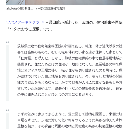
all photos©長谷川健太 ※一部©新建築社写真部
ツバメアーキテクツ
＋澤田航が設計した、茨城の、住宅兼歯科医院
「牛久のおやこ屋根」です。
茨城県に建つ住宅兼歯科医院の計画である。職住一体は近代以前の社
会では当然のもので、むしろ職を伴わない家を店が仕舞った家として
「仕舞屋」と呼んだ。しかし、戦後の住宅供給の中で住居専用地域が
整備され、住むためだけの住宅が一般的になった。産業社会の中で職
場はオフィスや工場に移り、職が住から切り離されたのと同時に、職
が結びつけていた住と地域も切り離された。今、暮らしと地域の関係
性の再縫合を考えるならば、かつて他者が入り込む豊かな暮らしを許
容していた座敷や土間、縁側や軒下などの建築要素を再評価し、住宅
の中に組み込むことがひとつの方策になるだろう。
まず街並みに参加できるように、道に面して建物を配置し、東側に駐
車場を寄せた。歩道に対して低い軒をつくるように高さを抑えた寄棟
屋根を架け、その背後に周囲の建物と同程度の高さの切妻屋根の建物