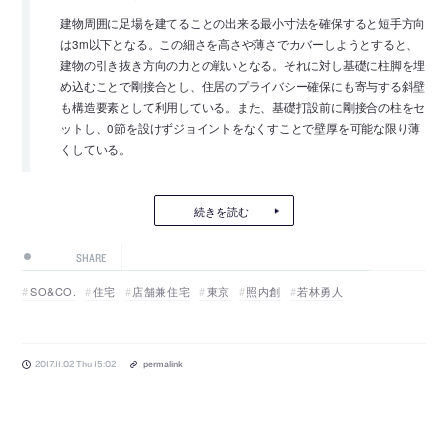
建物周囲に足場を建てることの出来る最小寸法を確保すると短手方向
は3m以下となる。この細さを高さや薄さでカバーしようとすると、
建物の引き抜き方向の力との戦いとなる。それに対し基礎に柱脚を埋
め込むことで剛接合とし、住居のプライバシー確保にも寄与する斜壁
も構造要素として利用している。また、基礎打設前に剛接合の柱をセ
ットし、0節を設けずジョイントをなくすことで壁厚を可能な限り薄
くしている。
続きを読む
SHARE
SO&CO.
住宅
店舗兼住宅
東京
照内創
若林勇人
2017.11.02 Thu 15:02
permalink