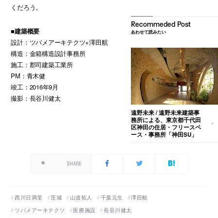
くだろう。
■建築概要
あわせて読みたい
設計：ツバメアーキテクツ+澤田航
構造：金箱構造設計事務所
施工：郡司建築工業所
PM：青木健
竣工：2016年9月
撮影：長谷川健太
遠野未来 / 遠野未来建築事
務所による、東京都千代田
区神田の住居・フリースペ
ース・事務所「神田SU」
SHARE
西川日満里
茨城
山道拓人
千葉元生
澤田航
ツバメアーキテクツ
医療施設
長谷川健太