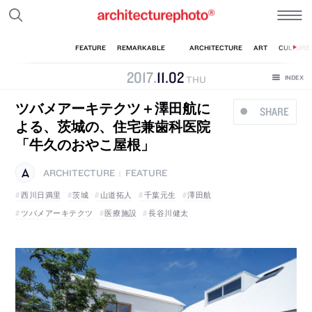
2017
.
11
.
02
THU
ツバメアーキテクツ＋澤田航に
SHARE
よる、茨城の、住宅兼歯科医院
「牛久のおやこ屋根」
ARCHITECTURE
FEATURE
|
西川日満里
茨城
山道拓人
千葉元生
澤田航
ツバメアーキテクツ
医療施設
長谷川健太