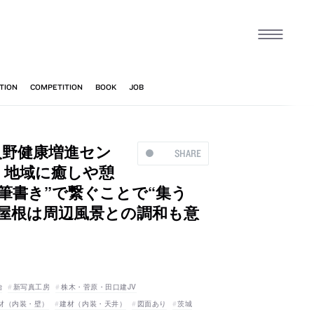
入野健康増進セン
SHARE
。地域に癒しや憩
筆書き”で繋ぐことで“集う
屋根は周辺風景との調和も意
治
新写真工房
株木・菅原・田口建JV
材（内装・壁）
建材（内装・天井）
図面あり
茨城