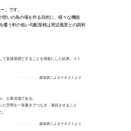
ター」です。
や憩いの為の場を作る目的に、様々な機能
体を覆う軒の低い勾配屋根は周辺風景との調和
して直接基礎とすることを模索にした結果、スト
建築家によるテキストより
ル、公衆浴場である。
った空間を一筆書きでつなぎ、連続させること
た。
建築家によるテキストより