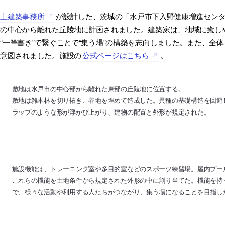
三上建築事務所
が設計した、茨城の「水戸市下入野健康増進セン
街の中心から離れた丘陵地に計画されました。建築家は、地域に癒し
“一筆書き”で繋ぐことで“集う場”の構築を志向しました。また、全
も意図されました。施設の
公式ページはこちら
。
敷地は水戸市の中心部から離れた東部の丘陵地に位置する。
敷地は雑木林を切り拓き、谷地を埋めて造成した。異種の基礎構造を回避
ラップのような形が浮かび上がり、建物の配置と外形が規定された。
施設機能は、トレーニング室や多目的室などのスポーツ練習場。屋内プー
これらの機能を土地条件から規定された外形の中に割り当てた。機能を持
で、様々な活動や利用する人たちがつながり、集う場になることを目指し