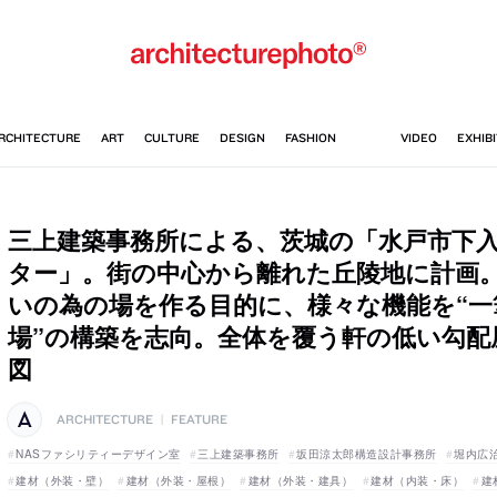
三上建築事務所による、茨城の「水戸市下
ター」。街の中心から離れた丘陵地に計画
いの為の場を作る目的に、様々な機能を“一
場”の構築を志向。全体を覆う軒の低い勾配
図
ARCHITECTURE
|
FEATURE
NASファシリティーデザイン室
三上建築事務所
坂田涼太郎構造設計事務所
堀内広
建材（外装・壁）
建材（外装・屋根）
建材（外装・建具）
建材（内装・床）
建