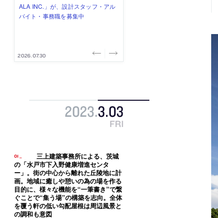
式会社」が、設計スタッフ（経験
み”を作り、リモートワーク主体の働
ー (業務委託) を募集中
け、スタッフ同士で助け合う環境づ
ALA INC.」が、設計スタッフ・アル
者・既卒・2027年新卒）を募集中
き方を実践する「株式会社つぎと」
くりも行う「E.A.S.T.architects」
バイト・事務職を募集中
が、設計スタッフ（経験者・既卒）
が、設計スタッフ（経験者・既卒・
を募集中
2027年新卒）を募集中
2026.08.07
2026.08.03
2026.08.03
2026.07.31
2026.07.30
2023
.
3
.
03
FRI
三上建築事務所による、茨城
の「水戸市下入野健康増進センタ
ー」。街の中心から離れた丘陵地に計
画。地域に癒しや憩いの為の場を作る
目的に、様々な機能を“一筆書き”で繋
ぐことで“集う場”の構築を志向。全体
を覆う軒の低い勾配屋根は周辺風景と
の調和も意図