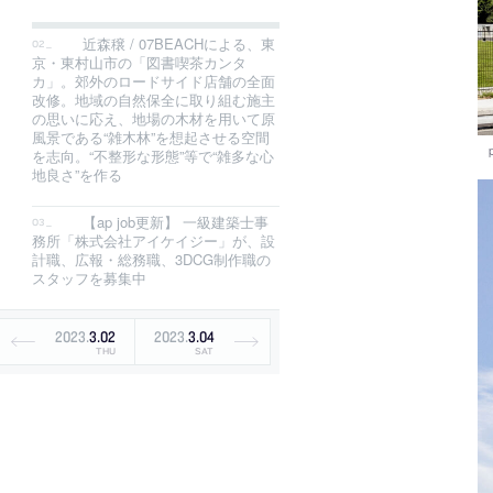
近森穣 / 07BEACHによる、東
京・東村山市の「図書喫茶カンタ
カ」。郊外のロードサイド店舗の全面
改修。地域の自然保全に取り組む施主
の思いに応え、地場の木材を用いて原
風景である“雑木林”を想起させる空間
を志向。“不整形な形態”等で“雑多な心
地良さ”を作る
【ap job更新】 一級建築士事
務所「株式会社アイケイジー」が、設
計職、広報・総務職、3DCG制作職の
スタッフを募集中
2023
.
3
.
02
2023
.
3
.
04
THU
SAT