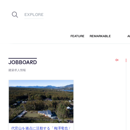
建築求人情報
佐々木慧が主宰する「axonometric株
古民家を軸に全国で“価値循環の仕組
リノベる株式会社が、設計パートナ
社会への影響力のある建築を手掛
代官山を拠点に活動する「梅澤竜也 /