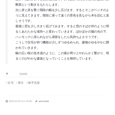
断面という動きをもたらします。
次に床と床を繋ぐ階段の幅を少し広げます。するとそこがベンチのよ
うに見えてきます。階段に座って遠くの景色を見ながら本を読むと楽
しそうです。
最後に窓を少し大きく拡げてみます。すると窓のそばが外のように明
るくあたたかな場所へと変わっていきます。ぽかぽかの陽の光の下、
ハンモックに揺られながら昼寝をしたら気持ちよさそうです。
こうして住宅が持つ機能が少しずつゆるめられ、建物がゆるやかに開
かれていきます。
幅の広い桜の並木道のように、この家が周りとやわらかく繋がり、明
るくのびやかな建築となっていくことを期待しています。
SHARE
住宅
東京
御手洗龍
2018.03.25 Sun 18:06
permalink