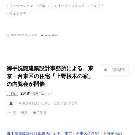
リノベーション
店舗
フィリップ・スタルク
イタリア
ヴェネチア
2018.03.25 Sun 18:24
permalink
御手洗龍建築設計事務所による、東
SHARE
京・台東区の住宅「上野桜木の家」
の内覧会が開催
2018年
4月1日
（日）
日程
ARCHITECTURE
EXHIBITION
|
住宅
東京
御手洗龍
御手洗龍建築設計事務所による、東京・台東区の住宅「上野桜木の