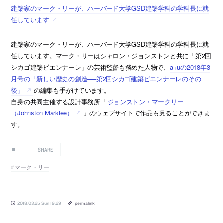
建築家のマーク・リーが、ハーバード大学GSD建築学科の学科長に就
任しています
建築家のマーク・リーが、ハーバード大学GSD建築学科の学科長に就
任しています。マーク・リーはシャロン・ジョンストンと共に「第2回
シカゴ建築ビエンナーレ」の芸術監督も務めた人物で、
a+uの2018年3
月号の「新しい歴史の創造──第2回シカゴ建築ビエンナーレのその
後」
の編集も手がけています。
自身の共同主催する設計事務所「
ジョンストン・マークリー
（Johnston Marklee）
」のウェブサイトで作品も見ることができま
す。
SHARE
マーク・リー
2018.03.25 Sun 19:29
permalink