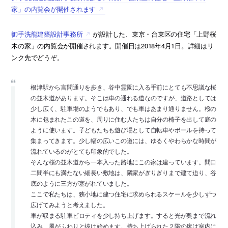
家」の内覧会が開催されます
御手洗龍建築設計事務所
が設計した、東京・台東区の住宅「上野桜
木の家」の内覧会が開催されます。開催日は2018年4月1日。詳細はリ
ンク先でどうぞ。
根津駅から言問通りを歩き、谷中霊園に入る手前にとても不思議な桜
の並木道があります。そこは車の通れる道なのですが、道路としては
少し広く、駐車場のようでもあり、でも車はあまり通りません。桜の
木に包まれたこの道を、周りに住む人たちは自分の椅子を出して庭の
ように使います。子どもたちも遊び場として自転車やボールを持って
集まってきます。少し幅の広いこの道には、ゆるくやわらかな時間が
流れているのがとても印象的でした。
そんな桜の並木道から一本入った路地にこの家は建っています。間口
二間半にも満たない細長い敷地は、隣家がぎりぎりまで建て迫り、谷
底のように三方が塞がれていました。
ここで私たちは、狭小地に建つ住宅に求められるスケールを少しずつ
広げてみようと考えました。
車が収まる駐車ピロティを少し持ち上げます。すると光が奥まで流れ
込み、風がふわりと抜け始めます。持ち上げられた２階の床は室内に