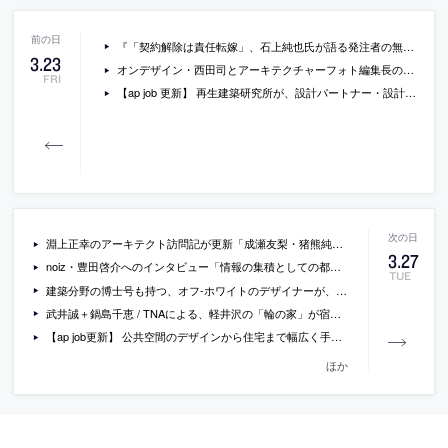
『「契約解除は責任転嫁」、石上純也氏が語る発注者の無理難題』（日経 xTECH）
3
.
23
オンデザイン・西田司とアーキテクチャーフォト編集長の対談記事「ボクがウェブメディアを はじめた理由、 続ける理由。」
FRI
【ap job 更新】 再生建築研究所が、設計パートナー・設計スタッフ・構造設備設計士・アルバイト・インターン等を募集中
淵上正幸のアーキテクト訪問記が更新「成瀬友梨・猪熊純両氏にシェア・インタビューを試みる」
3
.
27
noiz・豊田啓介へのインタビュー「情報の集積としての都市と新しい建築」
TUE
建築分野の博士号も持つ、オフ-ホワイトのデザイナーが、ルイ・ヴィトンのクリエイティブディレクターに
武井誠＋鍋島千恵 / TNAによる、軽井沢の「輪の家」が宿泊可能に。それに合わせて武井が執筆したテキスト「別荘を開くということ」
【ap job更新】 公共空間のデザインから住宅まで幅広く手がける「株式会社 設計領域」が、新規スタッフ（正社員）を募集中
ほか