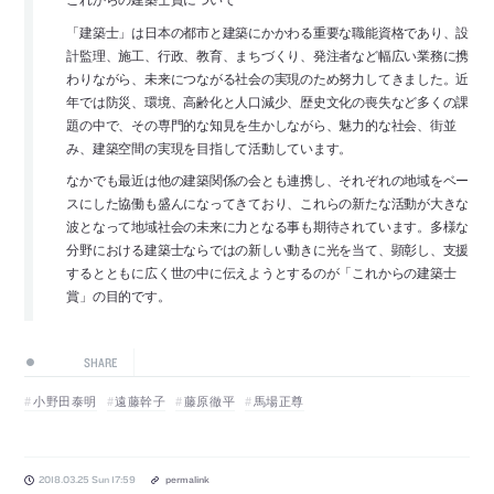
「建築士」は日本の都市と建築にかかわる重要な職能資格であり、設
計監理、施工、行政、教育、まちづくり、発注者など幅広い業務に携
わりながら、未来につながる社会の実現のため努力してきました。近
年では防災、環境、高齢化と人口減少、歴史文化の喪失など多くの課
題の中で、その専門的な知見を生かしながら、魅力的な社会、街並
み、建築空間の実現を目指して活動しています。
なかでも最近は他の建築関係の会とも連携し、それぞれの地域をベー
スにした協働も盛んになってきており、これらの新たな活動が大きな
波となって地域社会の未来に力となる事も期待されています。多様な
分野における建築士ならではの新しい動きに光を当て、顕彰し、支援
するとともに広く世の中に伝えようとするのが「これからの建築士
賞」の目的です。
SHARE
小野田泰明
遠藤幹子
藤原徹平
馬場正尊
2018.03.25 Sun 17:59
permalink