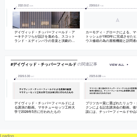
2021
.
9
.
12
2019
.
6
.
11
SUN
TUE
デイヴィッド・チッパーフィールド・ア
カーモディ・グロークによる、マ
ーキテクツらが設計を進める、スコット
トッシュが1903年に完成させた
ランド・エディンバラの音楽と演劇のた
ウス修繕の為の屋根機能と訪問者
めの施設「ダナード・センター」。都市
機能を両立した構築物「Hill House
の軸線を意識しその終着点となり、周辺
の写真
建物の素材を参照し新古典主義建築の3層
構成を取り入れた外観をつくる
#デイヴィッド・チッパーフィールド
の関連記事
VIEW ALL
2026
.
5
.
30
2025
.
6
.
08
SAT
SUN
デイヴィッド・チッパーフィールドによ
プリツカー賞に選ばれたリュウ・
る講演の動画。マサチューセッツ工科大
クンによる記念講演会の動画。後
学で2026年5月に行われたもの
談には、チッパーフィールドや山
も登壇。2025年5月に行われたも
Loading...