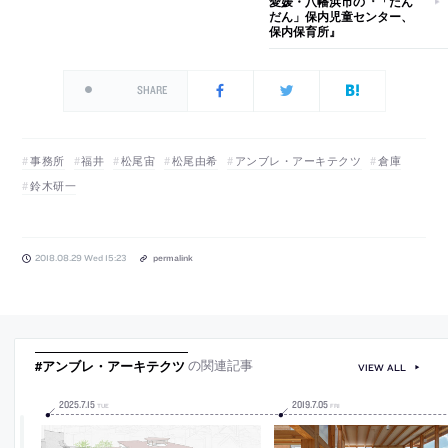
愛媛・八幡浜市の『「だん
だん」保内児童センター、
保内保育所』
SHARE
事務所
福井
松尾宙
松尾由希
アンブレ・アーキテクツ
倉庫
鈴木研一
2018.08.29 Wed 15:23
permalink
#アンブレ・アーキテクツ
の関連記事
VIEW ALL
2025
.
7
.
15
2019
.
7
.
05
TUE
FRI