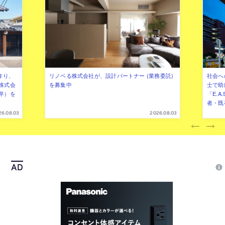
作り、
リノベる株式会社が、設計パートナー (業務委託)
社会へ
株式会
を募集中
士で助
卒）を
「E.A
者・既
26.08.03
2026.08.03