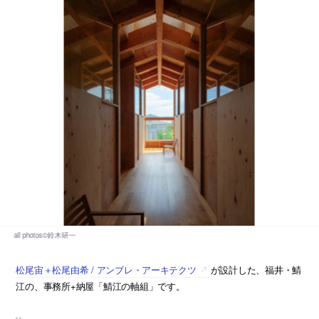
松尾宙＋松尾由希 / アンブレ・アーキテクツ
が設計した、福井・鯖
江の、事務所+納屋「鯖江の軸組」です。