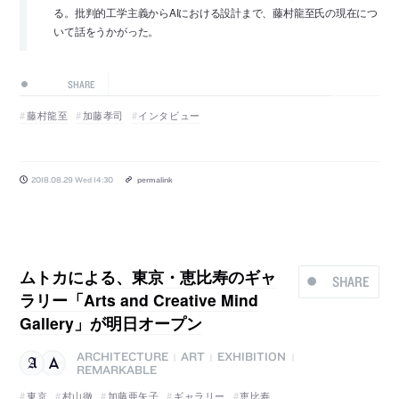
る。批判的工学主義からAIにおける設計まで、藤村龍至氏の現在につ
いて話をうかがった。
SHARE
藤村龍至
加藤孝司
インタビュー
2018.08.29 Wed 14:30
permalink
ムトカによる、東京・恵比寿のギャ
SHARE
ラリー「Arts and Creative Mind
Gallery」が明日オープン
ARCHITECTURE
ART
EXHIBITION
|
|
|
REMARKABLE
東京
村山徹
加藤亜矢子
ギャラリー
恵比寿