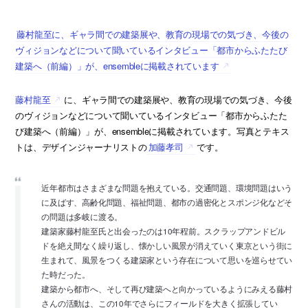
藤村龍至に、ギャラ間での建築展や、教育の現場での気づき、今後の
ヴィジョンなどについて聞いているインタビュー「都市からふたたび
建築へ（前編）」が、ensembleに掲載されています
藤村龍至
に、ギャラ間での建築展や、教育の現場での気づき、今後
のヴィジョンなどについて聞いているインタビュー「都市からふたた
び建築へ（前編）」が、ensembleに掲載されています。写真とテキス
トは、デザインジャーナリストの
加藤孝司
です。
近年都市はさまざまな問題を抱えている。交通問題、環境問題はいう
に及ばす、高齢化問題、福祉問題、都市の過密化とスポンジ化などそ
の問題は多岐に渡る。
建築家藤村龍至氏と出会ったのは10年程前。スクラップアンドビル
ドを絶え間なく繰り返し、懐かしい風景が消えていく東京という街に
生まれて、風景をつくる建築家という存在について思いを巡らせてい
た時だった。
建築から都市へ、そして再び建築へと向かっているようにみえる藤村
さんの活動は、この10年でさらにフィールドを大きく拡張してい