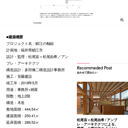
■建築概要
プロジェクト名：鯖江の軸組
計画地：福井県鯖江市
設計・監理：松尾宙＋松尾由希／アン
ブレ・アーキテクツ
構造設計：多田脩二構造設計事務所
あわせて読みたい
施工：安藤建設
竣工年：2018年5月
用途：事務所+納屋
階数：地上2階
構造：木造
敷地面積：444.54㎡
建築面積：250.41㎡
松尾宙＋松尾由希 / アンブ
延床面積：286.52㎡
レ・アーキテクツによる、