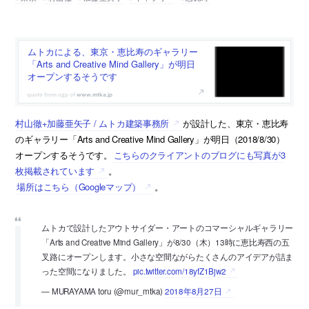
ムトカによる、東京・恵比寿のギャラリー
「Arts and Creative Mind Gallery」が明日
オープンするそうです
www.mtka.jp
村山徹+加藤亜矢子 / ムトカ建築事務所
が設計した、東京・恵比寿
のギャラリー「Arts and Creative Mind Gallery」が明日（2018/8/30）
オープンするそうです。
こちらのクライアントのブログにも写真が3
枚掲載されています
。
場所はこちら（Googleマップ）
。
ムトカで設計したアウトサイダー・アートのコマーシャルギャラリー
「Arts and Creative Mind Gallery」が8/30（木）13時に恵比寿西の五
叉路にオープンします。小さな空間ながらたくさんのアイデアが詰ま
った空間になりました。
pic.twitter.com/18yfZ1Bjw2
— MURAYAMA toru (@mur_mtka)
2018年8月27日