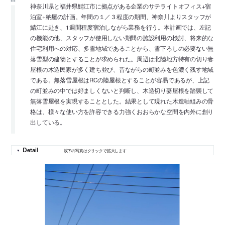
神奈川県と福井県鯖江市に拠点がある企業のサテライトオフィス+宿
泊室+納屋の計画。年間の１／３程度の期間、神奈川よりスタッフが
鯖江に赴き、1週間程度宿泊しながら業務を行う。本計画では、左記
の機能の他、スタッフが使用しない期間の施設利用の検討、将来的な
住宅利用への対応、多雪地域であることから、雪下ろしの必要ない無
落雪型の建物とすることが求められた。周辺は北陸地方特有の切り妻
屋根の木造民家が多く建ち並び、昔ながらの町並みを色濃く残す地域
である。無落雪屋根はRCの陸屋根とすることが容易であるが、上記
の町並みの中では好ましくないと判断し、木造切り妻屋根を踏襲して
無落雪屋根を実現することとした。結果として現れた木造軸組みの骨
格は、様々な使い方を許容できる力強くおおらかな空間を内外に創り
出している。
以下の写真はクリックで拡大します