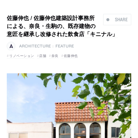
佐藤伸也 / 佐藤伸也建築設計事務所
SHARE
による、奈良・生駒の、既存建物の
意匠を継承し改修された飲食店「キニナル」
ARCHITECTURE
FEATURE
|
リノベーション
店舗
奈良
佐藤伸也