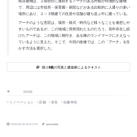
既存建物は、２階部分に連続するアーチのある外観が特徴的な建物
で、周辺には市役所・保育園・病院などがある比較的に人通りの多い
場所にあり、２～３階建ての住居や店舗が建ち並ぶ中に建っている。
アーチのような意匠は、場所・様式・時代など様々なことを連想しや
すいものであるが、この地域に突然現れたものだろう。長年存在し続
けたアーチは、この地域に根付き、ある種のランドマークにさえなっ
ているように見えた。そこで、今回の改修では、この「アーチ」を生
かす方法を選択した。
残り
の写真と建築家によるテキスト
8枚
SHARE
リノベーション
店舗
奈良
佐藤伸也
2018.08.29 Wed 13:15
permalink