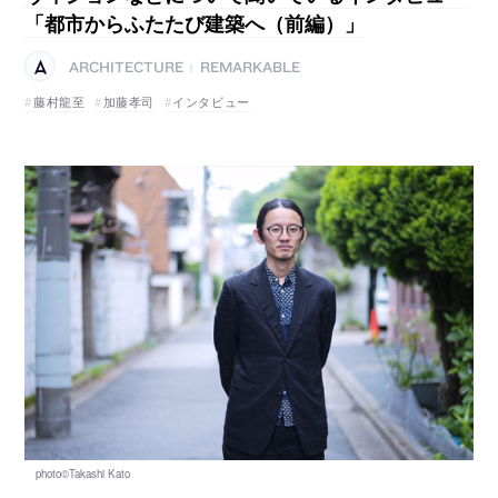
「都市からふたたび建築へ（前編）」
ARCHITECTURE
REMARKABLE
|
藤村龍至
加藤孝司
インタビュー