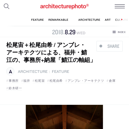
2018
.
8
.
29
WED
松尾宙＋松尾由希 / アンブレ・
SHARE
アーキテクツによる、福井・鯖
江の、事務所+納屋「鯖江の軸組」
ARCHITECTURE
FEATURE
|
事務所
福井
松尾宙
松尾由希
アンブレ・アーキテクツ
倉庫
鈴木研一