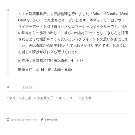
ムトカ建築事務所にて設計監理を行いました「Arts and Creative Mind
Gallery」が8/30に恵比寿にオープンします。本ギャラリーはアウト
サイダーアートを取り扱う小さなコマーシャルギャラリーです。福祉
の世界から一歩踏み出して、彼らの作品がアートとしてきちんと評価
されるような場所をつくりたいというクライアントの思いを形にしま
した。恵比寿駅から徒歩3分ととても行きやすい場所です。お近くに
お越しの際はぜひお立ち寄りください。
所在地：東京都渋谷区恵比寿西1-4-11-1F
開廊日時：水-日・祝 12:00~19:00
SHARE
東京
村山徹
加藤亜矢子
ギャラリー
恵比寿
2018.08.29 Wed 14:11
permalink