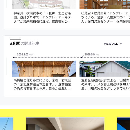
神奈川・横須賀市の「（仮称）北こども
松尾宙＋松尾由希 / アンブレ・ア
園」設計プロポで、アンブレ・アーキテ
ツによる、愛媛・八幡浜市の『「
クツが契約候補者に選定。提案書も公
ん」保内児童センター、保内保育
開。二次審査には、相坂研介設計アトリ
エ、キノアーキテクツ、象設計集団、高
橋茂弥建築設計事務所が名を連ねる
#倉庫
の関連記事
VIEW ALL
2026
.
8
.
03
2026
.
5
.
01
MON
FRI
高橋勝と佐野春仁による、京都・右京区
近藤弘起建築設計による、山梨の
の「京北森林組合木造倉庫」。森林施業
の米庫」。米を蓄え農産物を加工
の為の資材倉庫と車庫。自らが生産した
屋。田畑の完全なグリッドでない
木材を用いた“意味ある”存在を求め、山と
合わせた微細なズレ”に着目し、
木にまつわる“意識や技術の継承”を担う建
して建築に取り入れる計画を志向
築を志向。地元工務店と建築専門学校大
成として目地を1/3ずつずらした
工チームが協業する体制で造り上げる
とする立面を考案