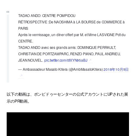
TADAO ANDO: CENTRE POMPIDOU
RÉTROSPECTIVE :De NAOSHIMA à LA BOURSE de COMMERCE à
PARIS
Après le vernissage, un dîner offert par M. et Mme LASVIGNE Pdt du
CENTRE.
TADAO ANDO avec ses grands amis: DOMINIQUE PERRAULT,
CHRISTIAN DE PORTZAMPARC, RENZO PIANO, PAUL ANDRIEU,
JEAN NOUVEL.
pic.twitter.com/0fXYN95aBJ
— Ambassadeur Masato Kitera (@AmbMasatoKitera)
2018年10月9日
以下の動画は、ポンピドゥーセンターの公式アカウントにUPされた展
示のPR動画。