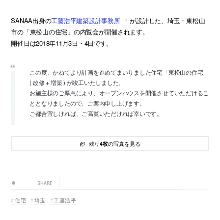
SANAA出身の
工藤浩平建築設計事務所
が設計した、埼玉・東松山
市の「東松山の住宅」の内覧会が開催されます。
開催日は2018年11月3日・4日です。
この度、かねてより計画を進めてまいりました住宅「東松山の住宅」
( 改修 + 増築 ) が竣工いたしました。
お施主様のご厚意により、オープンハウスを開催させていただけるこ
ととなりましたので、ご案内申し上げます。
ご都合宜しければ、ご高覧いただければ幸いです。
残り
の写真を見る
4枚
SHARE
住宅
埼玉
工藤浩平