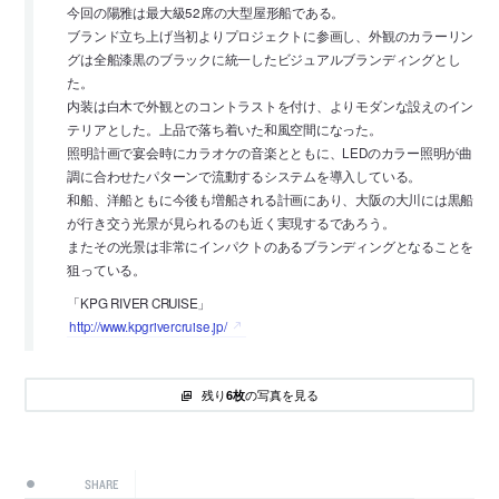
今回の陽雅は最大級52席の大型屋形船である。
ブランド立ち上げ当初よりプロジェクトに参画し、外観のカラーリン
グは全船漆黒のブラックに統一したビジュアルブランディングとし
た。
内装は白木で外観とのコントラストを付け、よりモダンな設えのイン
テリアとした。上品で落ち着いた和風空間になった。
照明計画で宴会時にカラオケの音楽とともに、LEDのカラー照明が曲
調に合わせたパターンで流動するシステムを導入している。
和船、洋船ともに今後も増船される計画にあり、大阪の大川には黒船
が行き交う光景が見られるのも近く実現するであろう。
またその光景は非常にインパクトのあるブランディングとなることを
狙っている。
「KPG RIVER CRUISE」
http://www.kpgrivercruise.jp/
残り
の写真を見る
6枚
SHARE