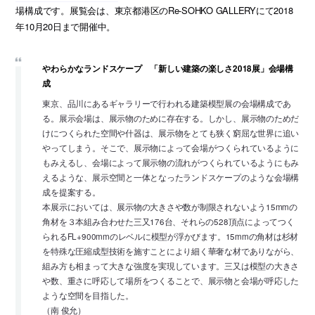
場構成です。展覧会は、東京都港区のRe-SOHKO GALLERYにて2018
年10月20日まで開催中。
やわらかなランドスケープ 「新しい建築の楽しさ2018展」会場構
成
東京、品川にあるギャラリーで行われる建築模型展の会場構成であ
る。展示会場は、展示物のために存在する。しかし、展示物のためだ
けにつくられた空間や什器は、展示物をとても狭く窮屈な世界に追い
やってしまう。そこで、展示物によって会場がつくられているように
もみえるし、会場によって展示物の流れがつくられているようにもみ
えるような、展示空間と一体となったランドスケープのような会場構
成を提案する。
本展示においては、展示物の大きさや数が制限されないよう15mmの
角材を３本組み合わせた三又176台、それらの528頂点によってつく
られるFL+900mmのレベルに模型が浮かびます。15mmの角材は杉材
を特殊な圧縮成型技術を施すことにより細く華奢な材でありながら、
組み方も相まって大きな強度を実現しています。三又は模型の大きさ
や数、重さに呼応して場所をつくることで、展示物と会場が呼応した
ような空間を目指した。
（南 俊允）