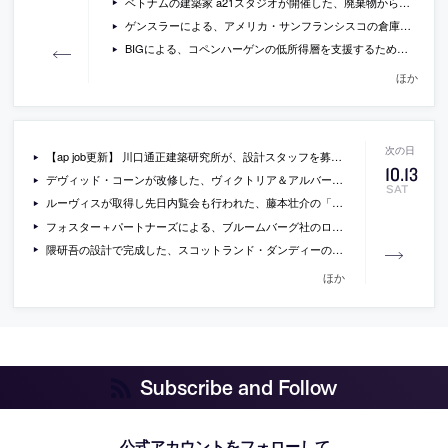
ベトナムの建築家 a21スタジオが開催した、廃棄物から制作したドアノブの展覧会の写真
ゲンスラーによる、アメリカ・サンフランシスコの倉庫を改修した、ソフトウェア企業・Gustoの新社屋の写真
BIGによる、コペンハーゲンの低所得層を支援するために建てられた集合住宅の写真
ほか
【ap job更新】 川口通正建築研究所が、設計スタッフを募集中
10
.
13
デヴィッド・コーンが改修した、ヴィクトリア＆アルバート博物館内の写真センターの写真
SAT
ルーヴィスが取得し先日内覧会も行われた、藤本壮介の「東京アパートメント」の継承について、代表の福井信行のコメントも紹介している記事
フォスター＋パートナーズによる、ブルームバーグ社のロンドン本社が、王立英国建築家協会による今年のスターリング賞を受賞
隈研吾の設計で完成した、スコットランド・ダンディーの「ヴィクトリア＆アルバート博物館」の様子と、隈のインタビューを収録した動画
ほか
Subscribe and Follow
公式アカウントをフォローして、