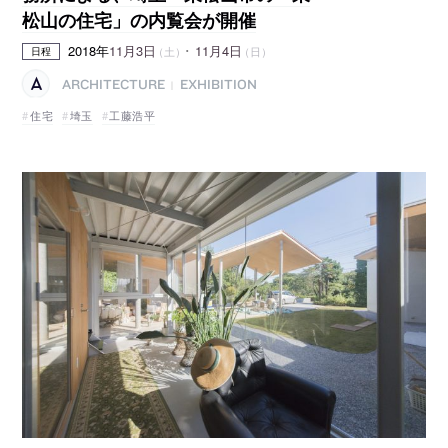
松山の住宅」の内覧会が開催
2018年
11月3日
･
11月4日
（土）
（日）
日程
ARCHITECTURE
EXHIBITION
|
住宅
埼玉
工藤浩平