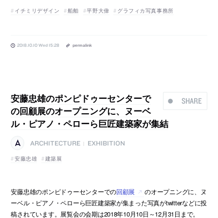
イチミリデザイン
船舶
平野大偉
グラフィカ写真事務所
2018.10.10 Wed 15:28
permalink
安藤忠雄のポンピドゥーセンターで
SHARE
の回顧展のオープニングに、ヌーベ
ル・ピアノ・ペローら巨匠建築家が集結
ARCHITECTURE
EXHIBITION
|
安藤忠雄
建築展
安藤忠雄のポンピドゥーセンターでの
回顧展
のオープニングに、ヌ
ーベル・ピアノ・ペローら巨匠建築家が集まった写真がtwitterなどに投
稿されています。展覧会の会期は2018年10月10日～12月31日まで。