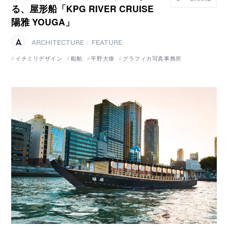
る、屋形船「KPG RIVER CRUISE
陽雅 YOUGA」
ARCHITECTURE
FEATURE
|
イチミリデザイン
船舶
平野大偉
グラフィカ写真事務所