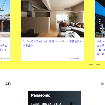
作り、
リノベる株式会社が、設計パートナー (業務委託)
社会へ
株式会
を募集中
士で助
卒）を
「E.A
者・既
26.08.03
2026.08.03