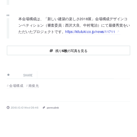
本会場構成は、「新しい建築の楽しさ2018展」会場構成デザインコ
ンペティション（審査委員：西沢大良、中村竜治）にて最優秀賞をい
ただいたプロジェクトです。
https://kitutuki.co.jp/news/11711
残り
の写真を見る
6枚
SHARE
会場構成
南俊允
2018.10.10 Wed 09:46
permalink