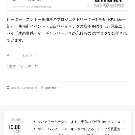
blog.livedoor.jp
ピーター・ズントー事務所のプロジェクトリーダーを務める杉山幸一
郎が、事務所イベント・日帰りハイキングの様子を紹介した最新エッ
セイ「木の量感」が、ギャラリーときの忘れもの のブログで公開され
ています。
SHARE
論考
杉山幸一郎
2018.10.10 Wed 09:19
permalink
ツバメアーキテクツによる、東京の「代官山のオフィス コージェントラボ社」
10
.
08
ザハ・ハディド・アーキテクツによる、アラブ首長国連邦・シャルジャの、楕円形屋根郡が特徴的なレジャー・エンターテイメント施設の画像
MON