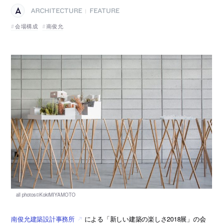
ARCHITECTURE
FEATURE
|
会場構成
南俊允
南俊允建築設計事務所
による「新しい建築の楽しさ2018展」の会