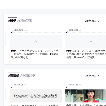
#HHF
の関連記事
VIEW ALL
2018
.
2
.
26
2016
.
8
.
09
MON
TUE
HHF・アーキテクツによる、スイス・バ
HHFによる、スイスの、ポリカー
ーゼルの、伝統的ヴィラの増築「House
トで覆われた内部的な外部空間を
S」の写真など
住宅「House C」の写真
#講演録
の関連記事
VIEW ALL
2026
.
8
.
08
2026
.
7
.
26
SAT
SUN
レム・コールハースとハンス・ウルリッ
山田紗子による講演会「parallel t