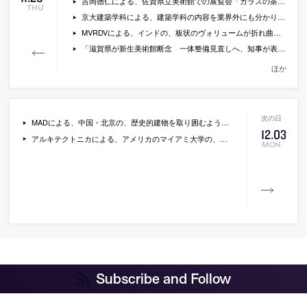
吉岡徳仁による、佐賀県立美術館での展覧会「ガラスの茶室 – 光庵」の会場写真
THU
京大建築学科による、建築学科の内容を業界外にも分かりやすく紹介するサイト「 京大建築式 京都大学から建築を解きほぐす」が公開
MVRDVによる、インドの、板状のヴォリュームが折れ曲がる事で中庭をつくり、高さが一定でないことも外観の印象に寄与している約1000戸の集合住宅「future towers」の写真
「滋賀県が新生美術館断念 一体整備見直しへ、知事が表明」(京都新聞)、設計者はSANAA
ほか
MADによる、中国・北京の、歴史的建物を取り囲むように配置計画され、屋根が子どもたちの遊び場になっている幼稚園の画像
12
.
03
アルキテクトニカによる、アメリカのマイアミ大学の、コンクリート製の屋根と壁が緩やかにカーブするようすがおおらかさを感じさせる新施設の写真
MON
Subscribe and Follow