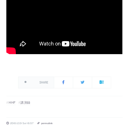
SHARE
HHF
講演録
2018.12.01 Sat 16:57
permalink