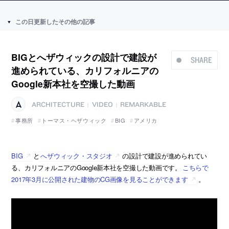
この日更新したその他の記事
BIGとへザウィックの設計で建設が
SHARE
進められている、カリフォルニアの
Google新本社を空撮した動画
ARCHITECTURE
VIDEO
REMARKABLE
|
|
事務所
トーマス・ヘザウィック
BIG
アメリカ
BIG
と
へザウィック・スタジオ
の設計で建設が進められてい
る、カリフォルニアのGoogle新本社を空撮した動画です。
こちらで
2017年3月に公開された建物のCG画像を見ることができます
。