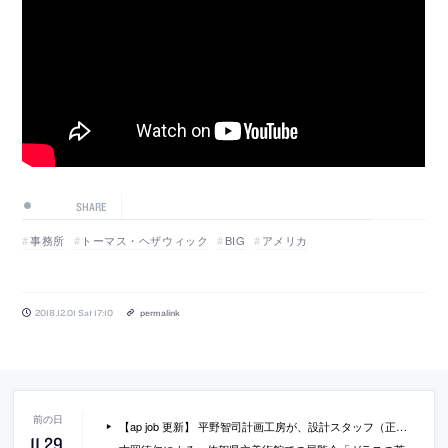
SHARE
事務所
トーマス・ヘザウィック
BIG
アメリカ
2018.12.01 Sat 17:10
permalink
【ap job 更新】 平野智司計画工房が、設計スタッフ（正社員・アルバイト・パート等）を募集中
11
.
29