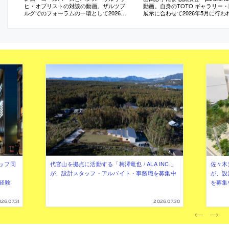
ヒ・オブリストの対談の動画。ザルツブ
動画。自身のTOTO ギャラリー
ルグでのフォーラムの一環として2026年7
展示に合わせて2026年5月に行わ
月に行われたもの
ッフ同
代官山を拠点に活動する「梅澤竜也 / ALA INC.」
佐々木慧
が、設計スタッフ・アルバイト・事務職を募集中
が、設
（経験
を募集
26.07.31
2026.07.30