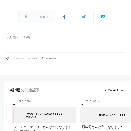
SHARE
大江匡
訃報
2020.02.04 Tue 13:45
permalink
#訃報
の関連記事
VIEW ALL
2025
.
12
.
06
2025
.
1
.
05
SAT
SUN
フランク・ゲーリーさんが亡くなりまし
原広司さんが亡くなりました
た。96歳でした