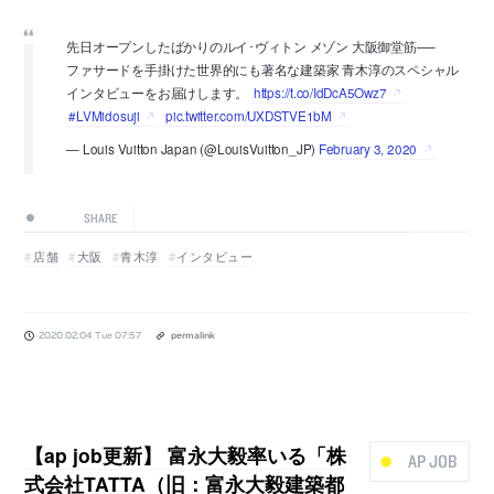
先日オープンしたばかりのルイ･ヴィトン メゾン 大阪御堂筋──
ファサードを手掛けた世界的にも著名な建築家 青木淳のスペシャル
インタビューをお届けします。
https://t.co/IdDcA5Owz7
#LVMidosuji
pic.twitter.com/UXDSTVE1bM
— Louis Vuitton Japan (@LouisVuitton_JP)
February 3, 2020
SHARE
店舗
大阪
青木淳
インタビュー
2020.02.04 Tue 07:57
permalink
【ap job更新】 富永大毅率いる「株
AP JOB
式会社TATTA（旧：富永大毅建築都