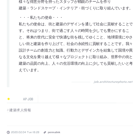
様々な得意分野を持ったスタッフが精鋭のチームを作り
建築・ランドスケープ・インテリア・街づくりに取り組んでいます。
・・・私たちの使命・・・
私たちの使命は、街と建築のデザインを通して社会に貢献することで
す。それはつまり、街で過ごす人々の時間を少しでも豊かにするこ
と、将来の世代に安全で快適な街を残してゆくこと、地球環境にやさ
しい街と建築を作り上げて、社会の永続性に貢献することです。我々
設計チームの創造力と知識、行動力とデザイン力を結集して国境や異
なる文化を乗り越えて様々なプロジェクトに取り組み、世界中の街と
建築の品質の向上、人々の生活環境の向上に少しでも貢献したいと考
えています。
job.architecturephoto.net
AP JOB
建築求人情報
2020.02.04 Tue 18:28
permalink