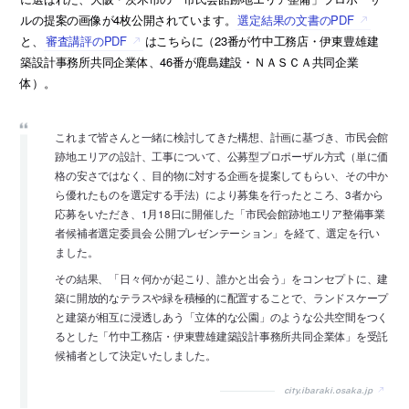
ルの提案の画像が4枚公開されています。
選定結果の文書のPDF
と、
審査講評のPDF
はこちらに（23番が竹中工務店・伊東豊雄建
築設計事務所共同企業体、46番が鹿島建設・ＮＡＳＣＡ共同企業
体）。
これまで皆さんと一緒に検討してきた構想、計画に基づき、市民会館
跡地エリアの設計、工事について、公募型プロポーザル方式（単に価
格の安さではなく、目的物に対する企画を提案してもらい、その中か
ら優れたものを選定する手法）により募集を行ったところ、3者から
応募をいただき、1月18日に開催した「市民会館跡地エリア整備事業
者候補者選定委員会 公開プレゼンテーション」を経て、選定を行い
ました。
その結果、「日々何かが起こり、誰かと出会う」をコンセプトに、建
築に開放的なテラスや緑を積極的に配置することで、ランドスケープ
と建築が相互に浸透しあう「立体的な公園」のような公共空間をつく
るとした「竹中工務店・伊東豊雄建築設計事務所共同企業体」を受託
候補者として決定いたしました。
city.ibaraki.osaka.jp