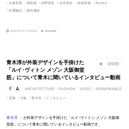
大倉英揮
堀英祐
佐野哲史
永井拓生
稲垣淳哉
Eureka
交通施設
観光施設
2020.02.04 Tue 09:02
permalink
青木淳が外装デザインを手掛けた
SHARE
「ルイ･ヴィトン メゾン 大阪御堂
筋」について青木に聞いているインタビュー動画
ARCHITECTURE
FASHION
VIDEO
REMARKABLE
|
|
|
店舗
大阪
青木淳
インタビュー
青木淳
が外装デザインを手掛けた「ルイ･ヴィトン メゾン 大阪御
堂筋」について青木に聞いているインタビュー動画です。