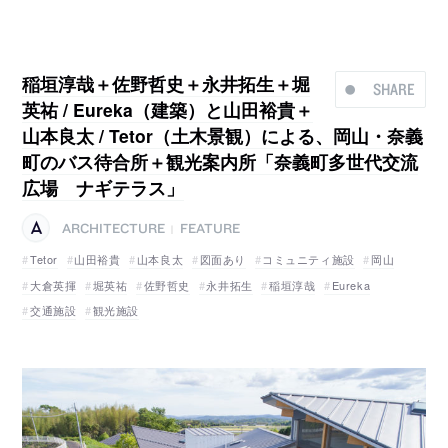
稲垣淳哉＋佐野哲史＋永井拓生＋堀
SHARE
英祐 / Eureka（建築）と山田裕貴＋
山本良太 / Tetor（土木景観）による、岡山・奈義
町のバス待合所＋観光案内所「奈義町多世代交流
広場 ナギテラス」
ARCHITECTURE
FEATURE
|
Tetor
山田裕貴
山本良太
図面あり
コミュニティ施設
岡山
大倉英揮
堀英祐
佐野哲史
永井拓生
稲垣淳哉
Eureka
交通施設
観光施設