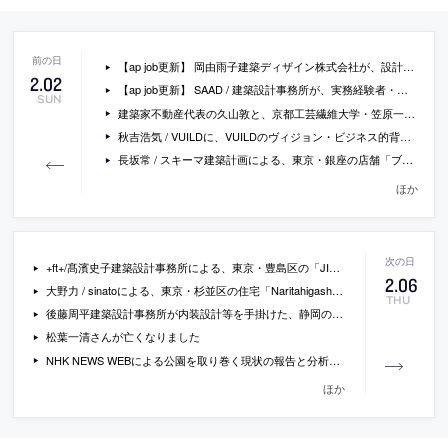
【ap job更新】 岡由雨子建築ディザイン株式会社が、設計スタッフ、BIMオペレーター、秘書・広報、設計アシスタントを募集中
2
.
02
【ap job更新】 SAAD / 建築設計事務所が、実務経験者・新卒の設計スタッフ(正社員・業務委託契約)を募集中
SUN
建築家不動産代表の久山敦と、京都工芸繊維大学・笠原一人によるトークイベント『「建築家住宅」と「住宅遺産」ーその継承を考えるー』が大阪で開催
秋吉浩気 / VUILDに、VUILDのヴィジョン・ビジネス的背景・プロジェクトの関わり方等を聞いているインタビュー「地域分散型モノづくりがもたらす建築のおおらかさ」
長坂常 / スキーマ建築計画による、東京・銀座の店舗「ブルーボトルコーヒー銀座カフェ」
ほか
+ft+/髙濱史子建築設計事務所による、東京・豊島区の「JINS 東急ハンズ池袋店」
2
.
06
大野力 / sinatoによる、東京・杉並区の住宅「Naritahigashi S」
THU
後藤周平建築設計事務所が内装設計等を手掛けた、静岡の老舗企業・鈴与のオフィス改革プロジェクト（本社リニューアル）の写真とソフト面の解説
松葉一清さんが亡くなりました
NHK NEWS WEBによる公園を取り巻く現状の報告と分析をした特集記事「公園のルール 多すぎない？」
ほか