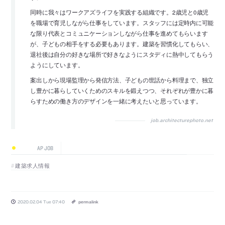
同時に我々はワークアズライフを実践する組織です。2歳児と0歳児
を職場で育児しながら仕事をしています。スタッフには定時内に可能
な限り代表とコミュニケーションしながら仕事を進めてもらいます
が、子どもの相手をする必要もあります。建築を習慣化してもらい、
退社後は自分の好きな場所で好きなようにスタディに熱中してもらう
ようにしています。
案出しから現場監理から発信方法、子どもの世話から料理まで、独立
し豊かに暮らしていくためのスキルを鍛えつつ、それぞれが豊かに暮
らすための働き方のデザインを一緒に考えたいと思っています。
job.architecturephoto.net
AP JOB
建築求人情報
2020.02.04 Tue 07:40
permalink