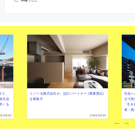
作り、
リノベる株式会社が、設計パートナー (業務委託)
社会へ
株式会
を募集中
士で助
卒）を
「E.A
者・既
26.08.03
2026.08.03