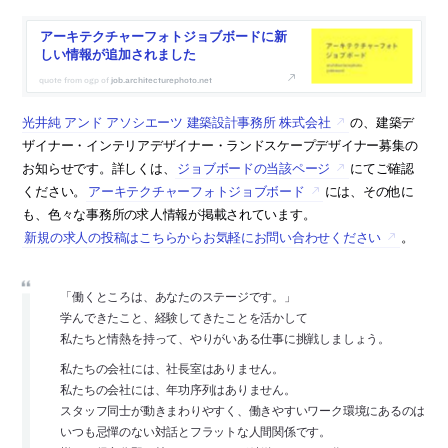
アーキテクチャーフォトジョブボードに新
しい情報が追加されました
job.architecturephoto.net
光井純 アンド アソシエーツ 建築設計事務所 株式会社
の、建築デ
ザイナー・インテリアデザイナー・ランドスケープデザイナー募集の
お知らせです。詳しくは、
ジョブボードの当該ページ
にてご確認
ください。
アーキテクチャーフォトジョブボード
には、その他に
も、色々な事務所の求人情報が掲載されています。
新規の求人の投稿はこちらからお気軽にお問い合わせください
。
「働くところは、あなたのステージです。」
学んできたこと、経験してきたことを活かして
私たちと情熱を持って、やりがいある仕事に挑戦しましょう。
私たちの会社には、社長室はありません。
私たちの会社には、年功序列はありません。
スタッフ同士が動きまわりやすく、働きやすいワーク環境にあるのは
いつも忌憚のない対話とフラットな人間関係です。