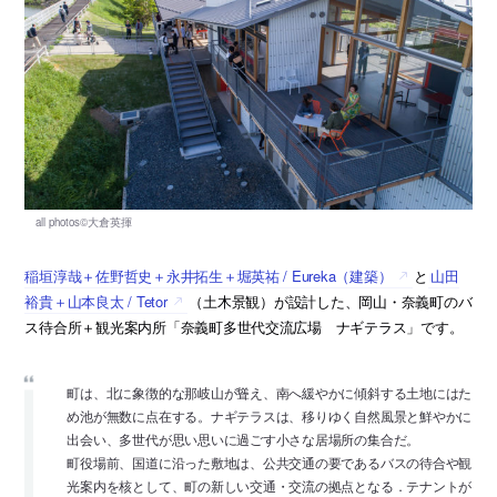
稲垣淳哉＋佐野哲史＋永井拓生＋堀英祐 / Eureka（建築）
と
山田
裕貴＋山本良太 / Tetor
（土木景観）が設計した、岡山・奈義町のバ
ス待合所＋観光案内所「奈義町多世代交流広場 ナギテラス」です。
町は、北に象徴的な那岐山が聳え、南へ緩やかに傾斜する土地にはた
め池が無数に点在する。ナギテラスは、移りゆく自然風景と鮮やかに
出会い、多世代が思い思いに過ごす小さな居場所の集合だ。
町役場前、国道に沿った敷地は、公共交通の要であるバスの待合や観
光案内を核として、町の新しい交通・交流の拠点となる．テナントが