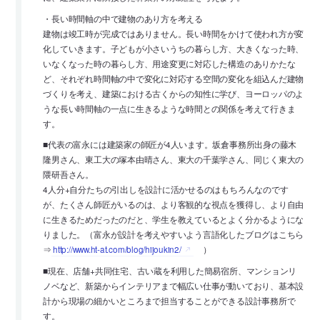
・長い時間軸の中で建物のあり方を考える
建物は竣工時が完成ではありません。長い時間をかけて使われ方が変
化していきます。子どもが小さいうちの暮らし方、大きくなった時、
いなくなった時の暮らし方、用途変更に対応した構造のありかたな
ど、それぞれ時間軸の中で変化に対応する空間の変化を組込んだ建物
づくりを考え、建築における古くからの知性に学び、ヨーロッパのよ
うな長い時間軸の一点に生きるような時間との関係を考えて行きま
す。
■代表の富永には建築家の師匠が4人います。坂倉事務所出身の藤木
隆男さん、東工大の塚本由晴さん、東大の千葉学さん、同じく東大の
隈研吾さん。
4人分+自分たちの引出しを設計に活かせるのはもちろんなのです
が、たくさん師匠がいるのは、より客観的な視点を獲得し、より自由
に生きるためだったのだと、学生を教えているとよく分かるようにな
りました。（富永が設計を考えやすいよう言語化したブログはこちら
⇒
http://www.ht-at.com/blog/hijoukin2/
）
■現在、店舗+共同住宅、古い蔵を利用した簡易宿所、マンションリ
ノベなど、新築からインテリアまで幅広い仕事が動いており、基本設
計から現場の細かいところまで担当することができる設計事務所で
す。