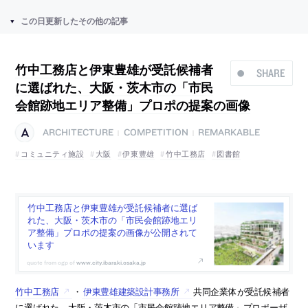
この日更新したその他の記事
竹中工務店と伊東豊雄が受託候補者
SHARE
に選ばれた、大阪・茨木市の「市民
会館跡地エリア整備」プロポの提案の画像
ARCHITECTURE
COMPETITION
REMARKABLE
|
|
コミュニティ施設
大阪
伊東豊雄
竹中工務店
図書館
竹中工務店と伊東豊雄が受託候補者に選ば
れた、大阪・茨木市の「市民会館跡地エリ
ア整備」プロポの提案の画像が公開されて
います
www.city.ibaraki.osaka.jp
竹中工務店
・
伊東豊雄建築設計事務所
共同企業体が受託候補者
に選ばれた、大阪・茨木市の「市民会館跡地エリア整備」プロポーザ