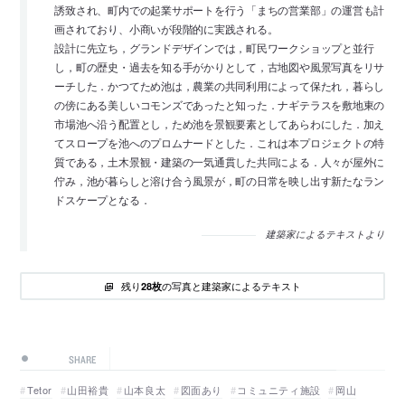
誘致され、町内での起業サポートを行う「まちの営業部」の運営も計
画されており、小商いが段階的に実践される。
設計に先立ち，グランドデザインでは，町民ワークショップと並行
し，町の歴史・過去を知る手がかりとして，古地図や風景写真をリサ
ーチした．かつてため池は，農業の共同利用によって保たれ，暮らし
の傍にある美しいコモンズであったと知った．ナギテラスを敷地東の
市場池へ沿う配置とし，ため池を景観要素としてあらわにした．加え
てスロープを池へのプロムナードとした．これは本プロジェクトの特
質である，土木景観・建築の一気通貫した共同による．人々が屋外に
佇み，池が暮らしと溶け合う風景が，町の日常を映し出す新たなラン
ドスケープとなる．
建築家によるテキストより
残り
の写真と建築家によるテキスト
28枚
SHARE
Tetor
山田裕貴
山本良太
図面あり
コミュニティ施設
岡山