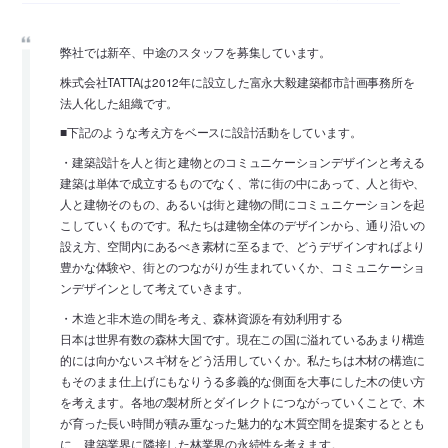
弊社では新卒、中途のスタッフを募集しています。
株式会社TATTAは2012年に設立した富永大毅建築都市計画事務所を
法人化した組織です。
■下記のような考え方をベースに設計活動をしています。
・建築設計を人と街と建物とのコミュニケーションデザインと考える
建築は単体で成立するものでなく、常に街の中にあって、人と街や、
人と建物そのもの、あるいは街と建物の間にコミュニケーションを起
こしていくものです。私たちは建物全体のデザインから、通り沿いの
設え方、空間内にあるべき素材に至るまで、どうデザインすればより
豊かな体験や、街とのつながりが生まれていくか、コミュニケーショ
ンデザインとして考えていきます。
・木造と非木造の間を考え、森林資源を有効利用する
日本は世界有数の森林大国です。現在この国に溢れているあまり構造
的には向かないスギ材をどう活用していくか。私たちは木材の構造に
もそのまま仕上げにもなりうる多義的な側面を大事にした木の使い方
を考えます。各地の製材所とダイレクトにつながっていくことで、木
が育った長い時間が積み重なった魅力的な木質空間を提案するととも
に、建築業界に隣接した林業界の永続性を考えます。