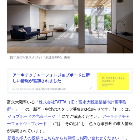
アーキテクチャーフォトジョブボードに新
しい情報が追加されました
job.architecturephoto.net
富永大毅率いる
「株式会社TATTA（旧：富永大毅建築都市計画事務
所）」
の、新卒・中途のスタッフ募集のお知らせです。詳しくは、
ジョブボードの当該ページ
にてご確認ください。
アーキテクチャ
ーフォトジョブボード
には、その他にも、色々な事務所の求人情報
が掲載されています。
新規の求人の投稿はこちらからお気軽にお問い合わせください
。