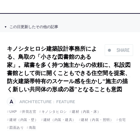
この日更新したその他の記事
キノシタヒロシ建築設計事務所によ
SHARE
る、鳥取の「小さな図書館のある
家」。蔵書を多く持つ施主からの依頼に、私設図
書館として街に開くこともできる住空間を提案、
防火建築帯特有のスケール感を生かし“施主の描
く新しい共同体の形成の器”となることも意図
ARCHITECTURE
FEATURE
|
UKP
井筒左官
キノシタヒロシ
建材（内装・床）
建材（内装・壁）
建材（内装・建具）
建材（内装・照明）
住宅
図面あり
鳥取