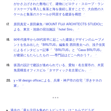
がかさ上げされた敷地にて、建物にピロティ・スロープ・ラン
ドスケープを導入し集落と海を接続し直すことで、大自然のス
ケールと集落のスケールが同居する建築を構想
原田真宏＋原田麻魚 / MOUNT FUJI ARCHITECTS STUDIOに
よる、東京・池袋の宿泊施設「hotel Siro」
90年代後半から00代前半に起こった建築とデザインのムーブメ
ントを生み出した『BRUTUS』編集長 西田善太への、浅子佳英
によるインタビュー記事「『BRUTUS』と『Casa BRUTUS』
が建築にもたらしたもの ──専門誌はどこへ向かう？」
坂茂の設計で建設が進められている、愛知・名古屋市の、木質
免震構造オフィスビル「タマディック名古屋ビル」
y＋M design officeによる、兵庫・神戸市の住宅「浮きヤネの
家」
過去の「最も注目を集めたトピックス」はこちらでどうぞ