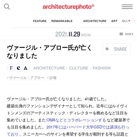
2021
.
11
.
29
MON
ヴァージル・アブロー氏が亡く
SHARE
なりました
ARCHITECTURE
CULTURE
FASHION
|
|
ヴァージル・アブロー
訃報
ヴァージル・アブロー氏が亡くなりました。41歳でした。
建築出身のファンションデザイナーとして知られ、近年にはルイヴィ
トンメンズのアーティスティック・ディレクターを務めるなど注目を
集めていました。また
OMAなどとコラボレーションする
など建築界で
も注目を集めました。
2017年にはハーバード大学GSDでは講演も行っ
ており
、スニーカーへのサインを希望する学生が殺到する等も話題と