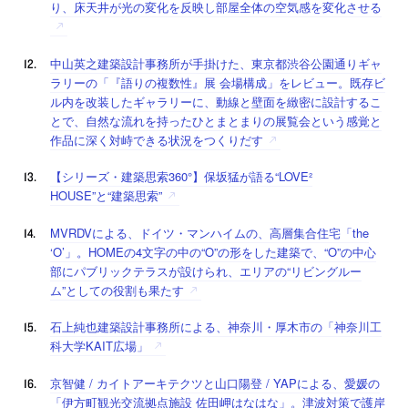
り、床天井が光の変化を反映し部屋全体の空気感を変化させる
中山英之建築設計事務所が手掛けた、東京都渋谷公園通りギャ
ラリーの「『語りの複数性』展 会場構成」をレビュー。既存ビ
ル内を改装したギャラリーに、動線と壁面を緻密に設計するこ
とで、自然な流れを持ったひとまとまりの展覧会という感覚と
作品に深く対峙できる状況をつくりだす
【シリーズ・建築思索360°】保坂猛が語る“LOVE²
HOUSE”と“建築思索”
MVRDVによる、ドイツ・マンハイムの、高層集合住宅「the
‘O’」。HOMEの4文字の中の“O”の形をした建築で、“O”の中心
部にパブリックテラスが設けられ、エリアの“リビングルー
ム”としての役割も果たす
石上純也建築設計事務所による、神奈川・厚木市の「神奈川工
科大学KAIT広場」
京智健 / カイトアーキテクツと山口陽登 / YAPによる、愛媛の
「伊方町観光交流拠点施設 佐田岬はなはな」。津波対策で護岸