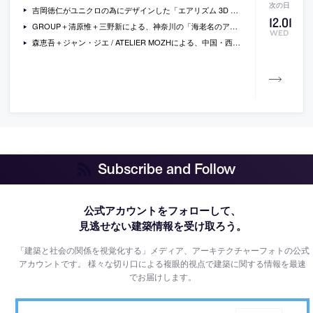
吉岡徳仁がユニクロの為にデザインした「エアリズム 3D マスク」。製造工程からデザインされ、インナーウェアの製造技術から着想を得た縫い目のないマスクで、約1年の時間をかけ100パターン以上の試作検証を行い完成
12
.
01
GROUP＋清原惟＋三野新による、神奈川の「海老名のアトリエ付きシェアハウス」。メーカーが建設した集合住宅の改修の依頼に、設計者が実際にそこに住み“生活の痕跡”を見つけ“形”に再構築することで、その新しい関係性により建築が更に変化する発端となることを構想
WED
森恵吾＋ジャン・ジエ / ATELIER MOZHによる、中国・西安市の、ギャラリーと絵画教室「Liu painting studio」。設計検討の中で“森の礼拝堂での体験”を回顧した設計者は、天井に完璧な正円を描くことで、集まる生徒と先生の行為を支える背景としての空間を構想
Subscribe and Follow
公式アカウントをフォローして、
見逃せない建築情報を受け取ろう。
「建築と社会の関係を視覚化する」メディア、アーキテクチャーフォトの公式
アカウントです。
様々な切り口による複眼的視点で建築に関する情報を最速
でお届けします。