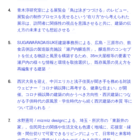
青木淳研究室による展覧会「鳥は泳ぎつづける」のレビュー。
展覧会の制作プロセスを見せるという“在り方”から考えられた
展示は、訪問者に関係性の視点を意識させると共に、建築の伝
え方の未来までも想起させる
SUGAWARADAISUKE建築事務所による、広島・三原市の、飲
食店併設の製造販売施設「瀬戸内醸造所」。醸造所のコンセプ
トを伝える物語と風景を構築するため、35m大屋根等の要素で
瀬戸内の様々な情報と環境を取捨選択し、既存風景の見え方を
再編集する建築
西沢大良を迎え、中川エリカと浅子佳英が聞き手を務める対談
ウェビナー「コロナ禍以降に再考する、健康な住まい」が開
催。コロナ禍以降の建築の向かうべき方向性・西沢建築につな
がる子供時代の原風景・学生時代から続く西沢建築の本質 等に
ついて語られる
水野憲司 / mizmiz designによる、埼玉・所沢市の「東新井の
家」。住民同士の関係や生活文化も色濃く地域に、応接室・縁
側・間仕切りで可変できるリビングによって、日常時と来客時
の変化に応じ環境が人に合わせてくれる住宅を構想