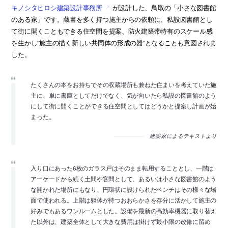
キノシタヒロシ建築設計事務所
が設計した、鳥取の「小さな図書館
のある家」です。蔵書を多く持つ施主からの依頼に、私設図書館とし
て街に開くこともできる住空間を提案、防火建築帯特有のスケール感
を生かし“施主の描く新しい共同体の形成の器”となることも意図されま
した。
たくさんの本をお持ちでその収蔵場所も兼ねた住まいを考えていた施
主に、単に書庫としてだけでなく、気が向いたら私設の図書館のよう
にして街に開くことができる住空間としてはどうかと提案し計画が始
まった。
建築家によるテキストより
入り口にあった6枚のガラス戸はそのまま転用することとし、一階は
アーケードから続く土間や客間として、あるいは小さな図書館のよう
な開かれた場所にもなり、円環状に設けられたベンチはその様々な場
面で使われる。上階は躯体が持つおおらかさを存分に活かして施主の
好みでもあるワンルームとした。設備を最新の高効率機器に取り替え
た以外は、建築全体として大きな費用は掛けず最小限の改修に留め