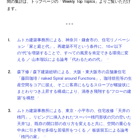
間の集計は、トップページの「Weekly Top Topics」よりご覧いただけ
ます。
ムトカ建築事務所による、神奈川・鎌倉市の、住宅リノベーシ
ョン「家と庭と代」。再建築不可という条件に、10㎡以下
の“代”を増築することで、すべての風景を肯定できる環境に変
える ／ 山本瑠以による論考「代わるための代」
森下修 / 森下建築総研による、大阪・東大阪市の店舗兼住宅
「藤田珈琲 / naked Spiral around Functions」。珈琲焙煎等の生
産空間をコアに据え、そこに客席にもなるスロープが螺旋状に
まとわりつき上昇する構成により、渦巻き飛翔する“フローの建
築”を構想
ムトカ建築事務所による、東京・小平市の、住宅改修「天井の
楕円」。リビングに挿入された“スーパー楕円形状の穴の空いた
天井”は、既存の開口部の在り方を変えると共に、空間の重心を
中央に引き寄せ多様な居場所をつくる ／ 板坂留五による論考
「楕円の家」