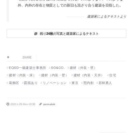
外、内外の存在と物質としての新旧も混ざり合う建築を目指した。
建築家によるテキストより
残り
の写真と建築家によるテキスト
24枚
SHARE
EQSD一級建築士事務所
SO&CO.
建材（外装・壁）
建材（内装・床）
建材（内装・壁）
建材（内装・天井）
住宅
葛飾区
図面あり
リノベーション
東京
照内創
若林勇人
2021.11.29 Mon 10:36
permalink