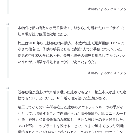
建築家によるテキストより
本物件は都内有数の水元公園近く、駅から少し離れたロードサイドに
駐車場が並ぶ低層住宅地にある。
施主は2010年頃に既存建物を購入、木造2階建て延床面積61.27㎡の
小さな住宅は、子供の成長とともに家族4人では手狭になっていた。
長男の中学校入学にあわせ、長男へ自分の部屋を用意してあげたいと
いうのが、増築を考えるきっかけであったようだ。
建築家によるテキストより
既存建物は施主の代々引き継いだ建物でもなく、施主本人が建てた建
物でもない。とはいえ、10年近く住み続けた記憶がある。
竣工してからの20年間存在した建物のアウトラインを一つの手がか
りとして、増築することで内部化された旧外壁部やバルコニーの手す
り壁、戸袋も必要最低限のみ解体し、それ以外はそのまま残置した。
その上部にトップライトを設けることで、今まで屋外であった空間に
増築されたことがほのかに感じられる、外のような中、中のような