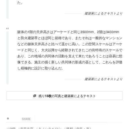
た。
建築家によるテキストより
躯体の1階の天井高さはアーケードと同じ3500mm、2階は3400mm
と防火建築帯とほぼ同じ規格であり、またそれは一般的なマンション
などの躯体天井高さと比べて遥かに高い。この空間スケールはアーケ
ードと同じく、大火以降から経験されてきたこの街特有のスケールで
あり、この地域の共同体の活動を支えて来たであろうことは容易に想
像できる。施主の描く新しい共同体の形成の器として、これらを評価
し積極的に設計に取り込んだ。
建築家によるテキストより
残り
の写真と建築家によるテキスト
13枚
SHARE
UKP
井筒左官
キノシタヒロシ
建材（内装・床）