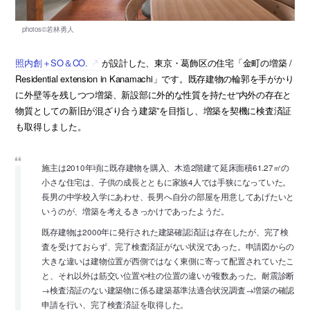
照内創＋SO＆CO.
が設計した、東京・葛飾区の住宅「金町の増築 /
Residential extension in Kanamachi」です。既存建物の輪郭を手がかり
に外壁等を残しつつ増築、新設部に外的な性質を持たせ“内外の存在と
物質としての新旧が混ざり合う建築”を目指し、増築を契機に検査済証
も取得しました。
施主は2010年頃に既存建物を購入、木造2階建て延床面積61.27㎡の
小さな住宅は、子供の成長とともに家族4人では手狭になっていた。
長男の中学校入学にあわせ、長男へ自分の部屋を用意してあげたいと
いうのが、増築を考えるきっかけであったようだ。
既存建物は2000年に発行された建築確認済証は存在したが、完了検
査を受けておらず、完了検査済証がない状況であった。申請図からの
大きな違いは建物位置が西側ではなく東側に寄って配置されていたこ
と、それ以外は筋交い位置や柱の位置の違いが複数あった。耐震診断
→検査済証のない建築物に係る建築基準法適合状況調査→増築の確認
申請を行い、完了検査済証を取得した。