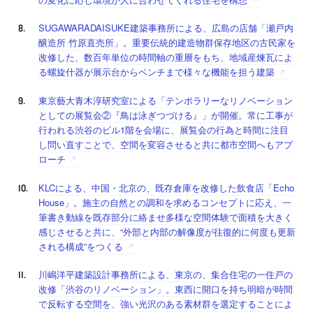
SUGAWARADAISUKE建築事務所による、広島の店舗「瀬戸内
醸造所 竹原直売所」。重要伝統的建造物群保存地区の古民家を
改修した、数百年単位の時間軸の重層をもち、地域産煉瓦によ
る螺旋什器が展示台からベンチまで様々な機能を担う建築
東京藝大青木淳研究室による「テンポラリーなリノベーション
としての展覧会②『鳥は泳ぎつづける』」が開催。常に工事が
行われる渋谷のビル1階を会場に、展覧会の行為と時間に注目
し問い直すことで、空間を変容させると共に都市空間へもアプ
ローチ
KLCによる、中国・北京の、既存倉庫を改修した飲食店「Echo
House」。施主の自然との調和を求めるコンセプトに応え、一
筆書き動線を既存部分に絡ませ多様な空間体験で面積を大きく
感じさせると共に、“外部と内部の解像度が往復的に何度も更新
される構成”をつくる
川嶋洋平建築設計事務所による、東京の、集合住宅の一住戸の
改修「渋谷のリノベーション」。東西に開口を持ち明暗が時間
で反転する空間を、強い光沢のある素材群を選定することによ