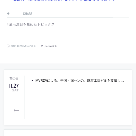
SHARE
最も注目を集めたトピックス
2021.11.29 Mon 06:41
permalink
MVRDVによる、中国・深センの、既存工場ビルを改修したオフィス「アイデア・ファクトリー」。建物の歴史的痕跡を示すコンクリートフレームの外観を特徴とし、地上階から屋上に繋がる公共階段を設置することで、屋上を活動空間として地域にも開放
11
.
27
SAT