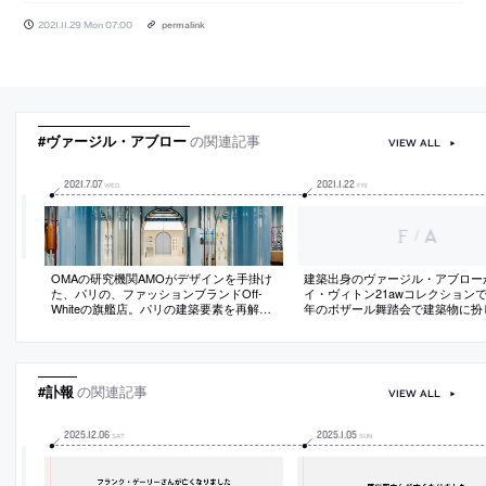
2021.11.29 Mon 07:00
permalink
#ヴァージル・アブロー
の関連記事
VIEW ALL
2021
.
7
.
07
2021
.
1
.
22
WED
FRI
/
OMAの研究機関AMOがデザインを手掛け
建築出身のヴァージル・アブロー
た、パリの、ファッションブランドOff-
イ・ヴィトン21awコレクションで、
Whiteの旗艦店。パリの建築要素を再解釈
年のボザール舞踏会で建築物に扮
し店内に都市を持ち込むことを意図
築家をオマージュ
#訃報
の関連記事
VIEW ALL
2025
.
12
.
06
2025
.
1
.
05
SAT
SUN