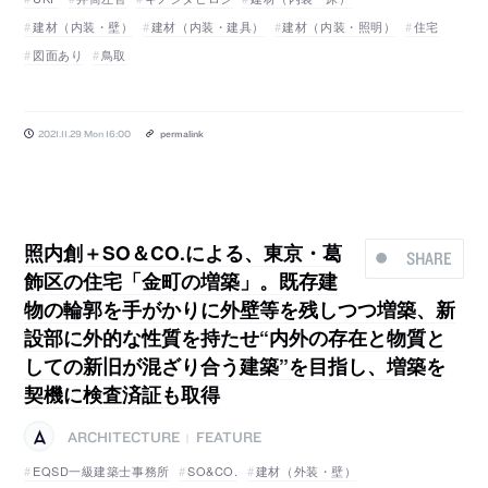
建材（内装・壁）
建材（内装・建具）
建材（内装・照明）
住宅
図面あり
鳥取
2021.11.29 Mon 16:00
permalink
照内創＋SO＆CO.による、東京・葛
SHARE
飾区の住宅「金町の増築」。既存建
物の輪郭を手がかりに外壁等を残しつつ増築、新
設部に外的な性質を持たせ“内外の存在と物質と
しての新旧が混ざり合う建築”を目指し、増築を
契機に検査済証も取得
ARCHITECTURE
FEATURE
|
EQSD一級建築士事務所
SO&CO.
建材（外装・壁）