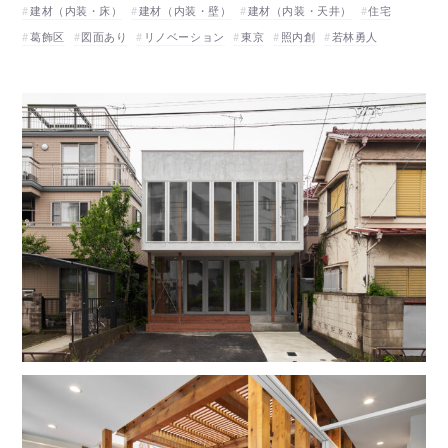
建材（内装・床）
建材（内装・壁）
建材（内装・天井）
住宅
葛飾区
図面あり
リノベーション
東京
照内創
若林勇人