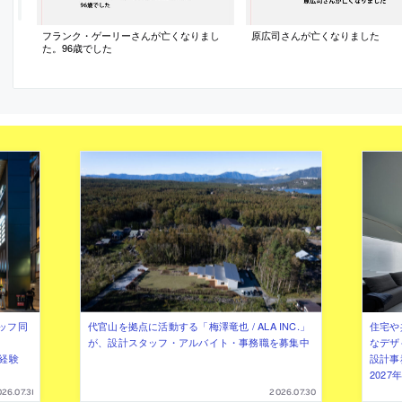
フランク・ゲーリーさんが亡くなりまし
原広司さんが亡くなりました
た。96歳でした
ッフ同
代官山を拠点に活動する「梅澤竜也 / ALA INC.」
住宅や
が、設計スタッフ・アルバイト・事務職を募集中
なデザ
（経験
設計事
202
26.07.31
2026.07.30