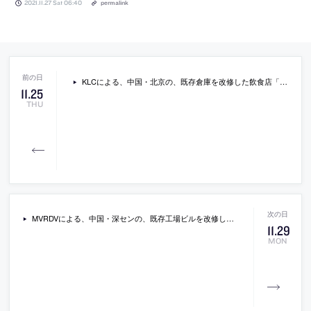
2021.11.27 Sat 06:40
permalink
KLCによる、中国・北京の、既存倉庫を改修した飲食店「Echo House」。施主の自然との調和を求めるコンセプトに応え、一筆書き動線を既存部分に絡ませ多様な空間体験で面積を大きく感じさせると共に、“外部と内部の解像度が往復的に何度も更新される構成”をつくる
11
.
25
THU
MVRDVによる、中国・深センの、既存工場ビルを改修したオフィス「アイデア・ファクトリー」。建物の歴史的痕跡を示すコンクリートフレームの外観を特徴とし、地上階から屋上に繋がる公共階段を設置することで、屋上を活動空間として地域にも開放
11
.
29
MON