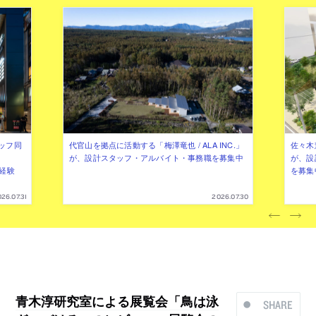
ッフ同
代官山を拠点に活動する「梅澤竜也 / ALA INC.」
佐々木慧
が、設計スタッフ・アルバイト・事務職を募集中
が、設
（経験
を募集
26.07.31
2026.07.30
青木淳研究室による展覧会「鳥は泳
SHARE