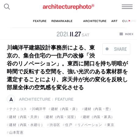
2021
.
11
.
27
SAT
川嶋洋平建築設計事務所による、東
SHARE
京の、集合住宅の一住戸の改修「渋
谷のリノベーション」。東西に開口を持ち明暗が
時間で反転する空間を、強い光沢のある素材群を
選定することにより、床天井が光の変化を反映し
部屋全体の空気感を変化させる
ARCHITECTURE
FEATURE
|
テクニコス
川嶋洋平
建材（内装・床）
建材（内装・壁）
建材（内装・天井）
建材（内装・浴室）
建材（内装・家具）
建材（内装・水廻り）
渋谷区
住戸
リノベーション
東京
山本育憲