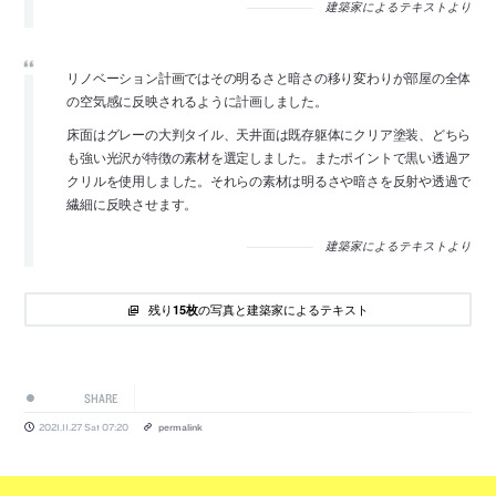
建築家によるテキストより
リノベーション計画ではその明るさと暗さの移り変わりが部屋の全体
の空気感に反映されるように計画しました。
床面はグレーの大判タイル、天井面は既存躯体にクリア塗装、どちら
も強い光沢が特徴の素材を選定しました。またポイントで黒い透過ア
クリルを使用しました。それらの素材は明るさや暗さを反射や透過で
繊細に反映させます。
建築家によるテキストより
残り
の写真と建築家によるテキスト
15枚
SHARE
2021.11.27 Sat 07:20
permalink