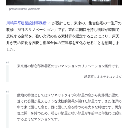
川嶋洋平建築設計事務所
が設計した、東京の、集合住宅の一住戸の
改修「渋谷のリノベーション」です。東西に開口を持ち明暗が時間で
反転する空間を、強い光沢のある素材群を選定することにより、床天
井が光の変化を反映し部屋全体の空気感を変化させることを意図しま
した。
東京都の都心部渋谷区の古いマンションのリノベーション案件です。
建築家によるテキストより
敷地の特徴としてはメゾネットタイプの部屋の窓から街路樹が望め、
遠くに公園が見えるような比較的視界が開けた部屋です。また住戸の
中で東に面した窓と、西に面した窓を持つのも大きな特徴です。両方
位に開口を持つため、明るい部屋と暗い部屋が午前中と午後には反転
するようなマンションです。