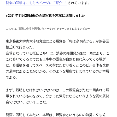
覧会の詳細はこちらのページにて紹介
されています。
※2021年11月26日夜の会場写真を末尾に追加しました
こちらは、実際に会場を訪問したアーキテクチャーフォトによるレビュー
東京藝術大学青木淳研究室による展覧会「鳥は泳ぎ続ける」が渋谷区
桜丘町で始まった。
会場となっている桜丘ビル1Fは、渋谷の再開発が進む一角にあり、こ
こに歩いてくるまでにも工事中の景色が自然と目に入ってくる場所
だ。歩道橋を渡ってスペースの前にたどり着くとこのビル自体も改修
の最中にあることが分かる。そのような場所で行われているのが本展
である。
まず、説明しなければいけないのは、この展覧会がただ一回訪れて展
示されているものをみて、分かった気分になるというような質の展覧
会ではない、ということだ。
簡潔に説明してみたい。本展は、展覧会というものの前提に立ち返