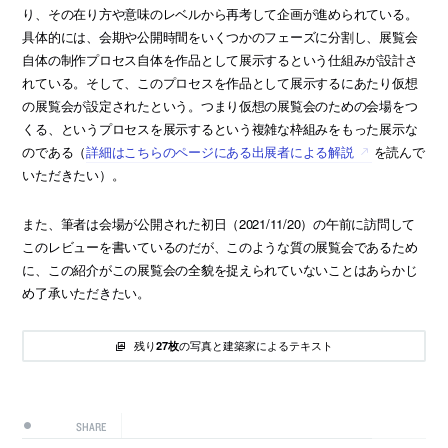
り、その在り方や意味のレベルから再考して企画が進められている。
具体的には、会期や公開時間をいくつかのフェーズに分割し、展覧会
自体の制作プロセス自体を作品として展示するという仕組みが設計さ
れている。そして、このプロセスを作品として展示するにあたり仮想
の展覧会が設定されたという。つまり仮想の展覧会のための会場をつ
くる、というプロセスを展示するという複雑な枠組みをもった展示な
のである（
詳細はこちらのページにある出展者による解説
を読んで
いただきたい）。
また、筆者は会場が公開された初日（2021/11/20）の午前に訪問して
このレビューを書いているのだが、このような質の展覧会であるため
に、この紹介がこの展覧会の全貌を捉えられていないことはあらかじ
め了承いただきたい。
残り
の写真と建築家によるテキスト
27枚
SHARE