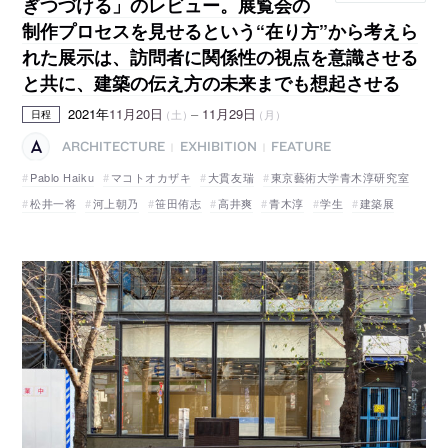
ぎつづける」のレビュー。展覧会の
制作プロセスを見せるという“在り方”から考えら
れた展示は、訪問者に関係性の視点を意識させる
と共に、建築の伝え方の未来までも想起させる
2021年
11月20日
–
11月29日
（土）
（月）
日程
ARCHITECTURE
EXHIBITION
FEATURE
|
|
Pablo Haiku
マコトオカザキ
大貫友瑞
東京藝術大学青木淳研究室
松井一将
河上朝乃
笹田侑志
高井爽
青木淳
学生
建築展