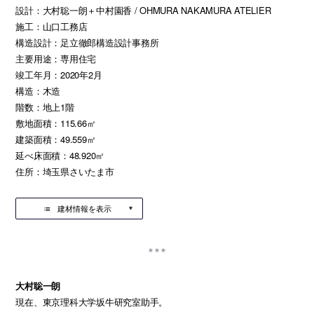
設計：大村聡一朗＋中村園香 / OHMURA NAKAMURA ATELIER
施工：山口工務店
構造設計：足立徹郎構造設計事務所
主要用途：専用住宅
竣工年月：2020年2月
構造：木造
階数：地上1階
敷地面積：115.66㎡
建築面積：49.559㎡
延べ床面積：48.920㎡
住所：埼玉県さいたま市
建材情報を表示
大村聡一朗
現在、東京理科大学坂牛研究室助手。