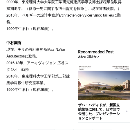
2020年、東京理科大学大学院工学研究科建築学専攻博士課程単位取得
満期退学。（篠原一男に関する博士論文を執筆し、現在審査段階。）
2015年、ベルギーの設計事務所architecten de vylder vinck taillieuに勤
務。
1990年生まれ（現在30歳）。
中村園香
現在、チリの設計事務所Max Núñez
Arquitectosに勤務。
あわせて読みたい
2016-18年、アーキヴィジョン 広谷ス
タジオ 勤務
2018年、東京理科大学工学部第二部建
築学科坂牛研究室卒業。
1990年生まれ（現在29歳）。
ザハ・ハディドが、新国立
競技場に関して、日本語で
公開した、プレゼンテーシ
ョンとレポート