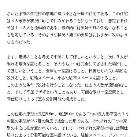
さいたま市の住宅街の敷地に建つ小さな平屋の住宅である。この住宅
は４人家族が状況に応じて住み変わることになっており、想定する住
民は１～３人と流動的である。最終的には夫婦の終の住処になること
も想定している。そのような状況の施主の要望はおおまかに次のよう
なものだった。
まず、老後のことを考えて平屋にしてほしいということ。次に３人が
眠れる場所を設けること、そのうち１つは完全に閉ざされた場所にし
てほしいということ。倉庫を一室設けること。日当たりの良い場所を
設けること。駐輪スペース、小さな駐車スペースを設けること。
このような条件で設計を行うことになった。住まう人数が流動的なこ
と、そして平屋で15坪ということもあり、可能な限り一室空間とし、
間仕切りによって室を分割可能な構成とした。
この住宅の原型は長辺5.5m、短辺5.0mである二つの長方形平面の７寸
勾配の家型が25.7度の角度で接合した形である。それぞれの二つの家
型の中心に柱が置かれている。そして、それぞれの家型の端には間仕
切りによって分割可能な室を設けている。駐輪スペース、アプローチ