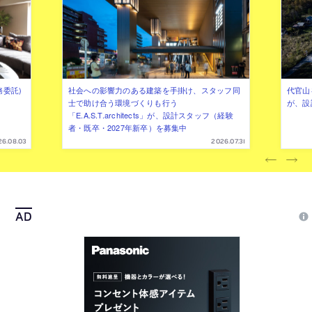
務委託)
社会への影響力のある建築を手掛け、スタッフ同
代官山を
士で助け合う環境づくりも行う
が、設
「E.A.S.T.architects」が、設計スタッフ（経験
者・既卒・2027年新卒）を募集中
26.08.03
2026.07.31