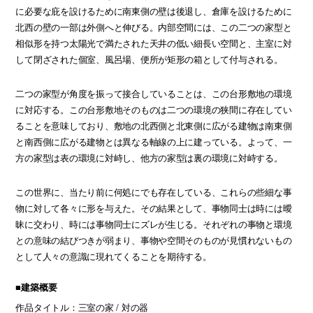
に必要な庇を設けるために南東側の壁は後退し、倉庫を設けるために
北西の壁の一部は外側へと伸びる。内部空間には、この二つの家型と
相似形を持つ太陽光で満たされた天井の低い細長い空間と、主室に対
して閉ざされた個室、風呂場、便所が矩形の箱として付与される。
二つの家型が角度を振って接合していることは、この台形敷地の環境
に対応する。この台形敷地そのものは二つの環境の狭間に存在してい
ることを意味しており、敷地の北西側と北東側に広がる建物は南東側
と南西側に広がる建物とは異なる軸線の上に建っている。よって、一
方の家型は表の環境に対峙し、他方の家型は裏の環境に対峙する。
この世界に、当たり前に何処にでも存在している、これらの些細な事
物に対して各々に形を与えた。その結果として、事物同士は時には曖
昧に交わり、時には事物同士にズレが生じる。それぞれの事物と環境
との意味の結びつきが弱まり、事物や空間そのものが見慣れないもの
として人々の意識に現れてくることを期待する。
■建築概要
作品タイトル：三室の家 / 対の器