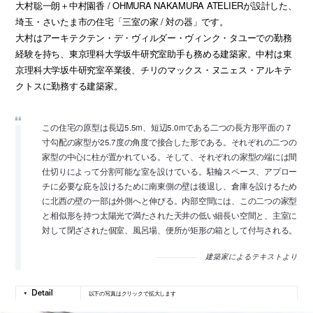
大村聡一朗＋中村園香 / OHMURA NAKAMURA ATELIERが設計した、
埼玉・さいたま市の住宅「三室の家 / 対の器」です。
大村はアーキテクテン・デ・ヴィルダー・ヴィンク・タユーでの勤務
経験を持ち、東京理科大学坂牛研究室助手も務める建築家。中村は東
京理科大学坂牛研究室卒業後、チリのマックス・ヌニェス・アルキテ
クトスに勤務する建築家。
この住宅の原型は長辺5.5m、短辺5.0mである二つの長方形平面の７
寸勾配の家型が25.7度の角度で接合した形である。それぞれの二つの
家型の中心に柱が置かれている。そして、それぞれの家型の端には間
仕切りによって分割可能な室を設けている。駐輪スペース、アプロー
チに必要な庇を設けるために南東側の壁は後退し、倉庫を設けるため
に北西の壁の一部は外側へと伸びる。内部空間には、この二つの家型
と相似形を持つ太陽光で満たされた天井の低い細長い空間と、主室に
対して閉ざされた個室、風呂場、便所が矩形の箱として付与される。
建築家によるテキストより
以下の写真はクリックで拡大します