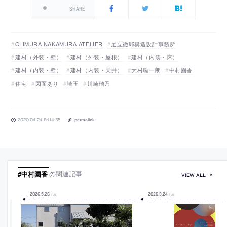
SHARE
OHMURA NAKAMURA ATELIER
足立徹郎構造設計事務所
建材（外装・壁）
建材（外装・屋根）
建材（内装・床）
建材（内装・壁）
建材（内装・天井）
大村聡一朗
中村園香
住宅
図面あり
埼玉
川崎璃乃
2020.04.24 Fri 14:35
permalink
#中村園香
の関連記事
VIEW ALL
2026
.
5
.
26
2026
.
3
.
24
TUE
TUE