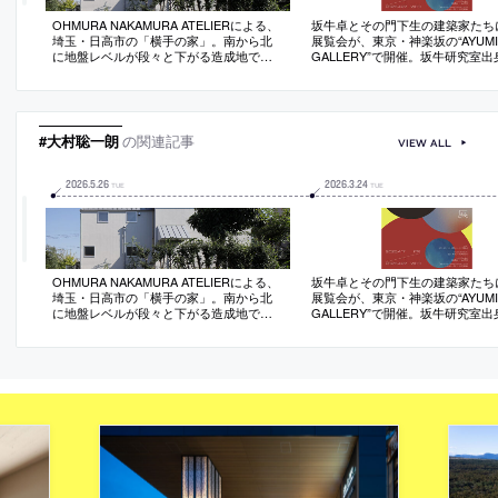
OHMURA NAKAMURA ATELIERによる、
坂牛卓とその門下生の建築家たち
埼玉・日高市の「横手の家」。南から北
展覧会が、東京・神楽坂の“AYUMI
に地盤レベルが段々と下がる造成地での
GALLERY”で開催。坂牛研究室
計画。南の隣家から影が落ちる環境に対
者10組が、“多様性”をテーマに作
し、片寄棟屋根の2つの量塊をずらして重
示。入場は無料
ね合わせる建築を考案。ズレから生まれ
る“スリット窓”から光を導くと共に眺望も
確保
#大村聡一朗
の関連記事
VIEW ALL
2026
.
5
.
26
2026
.
3
.
24
TUE
TUE
OHMURA NAKAMURA ATELIERによる、
坂牛卓とその門下生の建築家たち
埼玉・日高市の「横手の家」。南から北
展覧会が、東京・神楽坂の“AYUMI
に地盤レベルが段々と下がる造成地での
GALLERY”で開催。坂牛研究室
計画。南の隣家から影が落ちる環境に対
者10組が、“多様性”をテーマに作
し、片寄棟屋根の2つの量塊をずらして重
示。入場は無料
ね合わせる建築を考案。ズレから生まれ
る“スリット窓”から光を導くと共に眺望も
確保