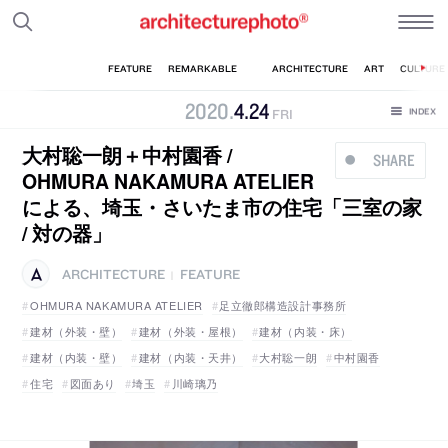
2020
.
4
.
24
FRI
大村聡一朗＋中村園香 /
SHARE
OHMURA NAKAMURA ATELIER
による、埼玉・さいたま市の住宅「三室の家
/ 対の器」
ARCHITECTURE
FEATURE
|
OHMURA NAKAMURA ATELIER
足立徹郎構造設計事務所
建材（外装・壁）
建材（外装・屋根）
建材（内装・床）
建材（内装・壁）
建材（内装・天井）
大村聡一朗
中村園香
住宅
図面あり
埼玉
川崎璃乃