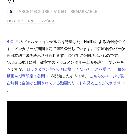
ARCHITECTURE
VIDEO
REMARKABLE
|
|
BIG
ビャルケ・インゲルス
BIG
のビャルケ・インゲルスを特集した、Netflixによる約44分のド
キュメンタリーが期間限定で無料公開しています。下部の操作バーか
ら日本語字幕を表示させられます。2017年に公開されたものです。
Netflixは教師に対し教室でのドキュメンタリー上映を許可していたそ
うですが、
ロックダウン等でそれが難しくなったことを受け、一部の
動画を期間限定で公開
を開始したそうです。
こちらのページで現
在無料で全編が公開されている動画のリストを見ることができます
。