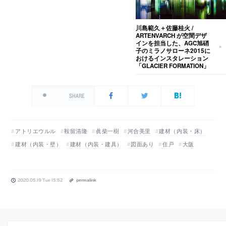
川島範久＋佐藤桂火 /
ARTENVARCH が空間デザ
インを担当した、AGC旭硝
子のミラノサローネ2015に
おけるインスタレーション
「GLACIER FORMATION」
SHARE
アトリエウルル
鞍留清隆
眞柴一樹
河合美里
建材（内装・床）
建材（内装・壁）
建材（内装・建具）
図面あり
住戸
大阪
2020.05.19 Tue 15:52
permalink