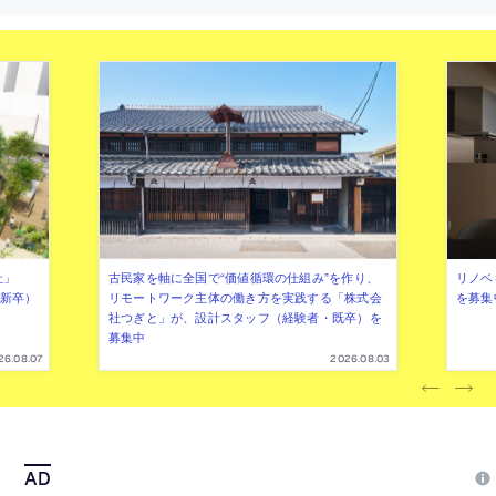
壁面”と力強さを備えた“木製作品”で場を
る”什器を考案。光膜天井や全面
構築
で空間に広がりも生み出す
社」
古民家を軸に全国で“価値循環の仕組み”を作り、
リノベ
年新卒）
リモートワーク主体の働き方を実践する「株式会
を募集
社つぎと」が、設計スタッフ（経験者・既卒）を
募集中
26.08.07
2026.08.03