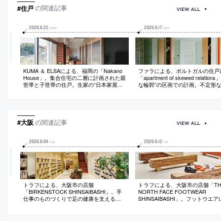
#住戸
の関連記事
VIEW ALL
2026
.
6
.
22
2026
.
6
.
17
MON
WED
KUMA ＆ ELSAによる、福岡の「Nakano
ファラによる、ポルトガルの住戸
House」。集合住宅の二層に計画された親
「apartment of skewed relatio
世帯と子世帯の住戸。生家の“日本家屋の
な輪郭”の区画での計画。不定形
縁側の再現”との要望に、中央に諸室を集
の対応を意図し、一連の壁が“外
めた“小屋”を据えて周囲に“中間領域”を作
話の中で異なる位置や角度をとる
る構成を考案。床仕上げの切替は“境界の
考案。いくつかの部屋に設けた2
曖昧さ”も体現
は“住空間の風景の流動性”にも寄
#大阪
の関連記事
VIEW ALL
2026
.
8
.
04
2026
.
6
.
12
TUE
FRI
トラフによる、大阪市の店舗
トラフによる、大阪市の店舗「TH
「BIRKENSTOCK SHINSAIBASHI」。手
NORTH FACE FOOTWEAR
仕事のものづくりで足の健康を支えるブ
SHINSAIBASHI」。フットウエ
ランドの店。ルーツである“歩くこと”の表
たショップ。製品との関係を“身
現を求め、“地面・素材・奥行のある風
ケール”に引寄せる為、石と木の
景”の空間化を志向。土を混ぜ込んだ“和紙
桁状に組んだ“展示台でありベン