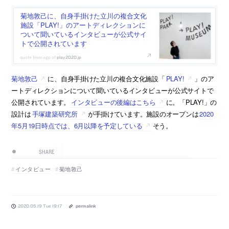
菊地敦己に、自身手掛けた立川の複合文化
施設「PLAY!」のアートディレクションに
ついて聞いているインタビューが公式サイ
トで公開されています
play2020.jp
菊地敦己
に、自身手掛けた立川の複合文化施設「
PLAY!
」のア
ートディレクションについて聞いているインタビューが公式サイトで
公開されています。
インタビューの後編はこちら
に。「PLAY!」の
設計は
手塚建築研究所
が手掛けています。施設のオープンは
2020
年5月19日時点では、6月以降を予定している
そう。
SHARE
インタビュー
菊地敦己
2020.05.19 Tue 19:17
permalink