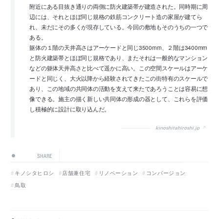
附近にある目抜き通りの両側に防火建築帯が建造された。同時期に周
辺には、それとほぼ同じ規格の鉄筋コンクリート造の家屋が建てら
れ、未だにその多くが現存している。今回の敷地もそのうちの一つで
ある。
躯体の１階の天井高さはアーケードと同じ3500mm、２階は3400mm
と防火建築帯とほぼ同じ規格であり、またそれは一般的なマンション
などの躯体天井高さと比べて遥かに高い。この空間スケールはアーケ
ードと同じく、大火以降から経験されてきたこの街特有のスケールで
あり、この地域の共同体の活動を支えて来たであろうことは容易に想
像できる。施主の描く新しい共同体の形成の器として、これらを評価
し積極的に設計に取り込んだ。
kinoshitahiroshi.jp
SHARE
キノシタヒロシ
店舗兼住宅
リノベーション
コンバージョン
鳥取