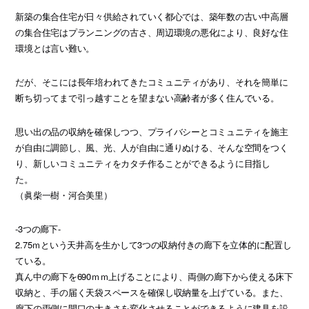
新築の集合住宅が日々供給されていく都心では、築年数の古い中高層
の集合住宅はプランニングの古さ、周辺環境の悪化により、良好な住
環境とは言い難い。
だが、そこには長年培われてきたコミュニティがあり、それを簡単に
断ち切ってまで引っ越すことを望まない高齢者が多く住んでいる。
思い出の品の収納を確保しつつ、プライバシーとコミュニティを施主
が自由に調節し、風、光、人が自由に通りぬける、そんな空間をつく
り、新しいコミュニティをカタチ作ることができるように目指し
た。
（眞柴一樹・河合美里）
-3つの廊下-
2.75ｍという天井高を生かして3つの収納付きの廊下を立体的に配置し
ている。
真ん中の廊下を690ｍｍ上げることにより、両側の廊下から使える床下
収納と、手の届く天袋スペースを確保し収納量を上げている。また、
廊下の両側に開口の大きさを変化させることができるように建具を設