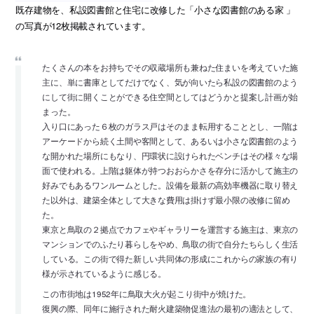
既存建物を、私設図書館と住宅に改修した「小さな図書館のある家 」
の写真が12枚掲載されています。
たくさんの本をお持ちでその収蔵場所も兼ねた住まいを考えていた施
主に、単に書庫としてだけでなく、気が向いたら私設の図書館のよう
にして街に開くことができる住空間としてはどうかと提案し計画が始
まった。
入り口にあった６枚のガラス戸はそのまま転用することとし、一階は
アーケードから続く土間や客間として、あるいは小さな図書館のよう
な開かれた場所にもなり、円環状に設けられたベンチはその様々な場
面で使われる。上階は躯体が持つおおらかさを存分に活かして施主の
好みでもあるワンルームとした。設備を最新の高効率機器に取り替え
た以外は、建築全体として大きな費用は掛けず最小限の改修に留め
た。
東京と鳥取の２拠点でカフェやギャラリーを運営する施主は、東京の
マンションでのふたり暮らしをやめ、鳥取の街で自分たちらしく生活
している。この街で得た新しい共同体の形成にこれからの家族の有り
様が示されているように感じる。
この市街地は1952年に鳥取大火が起こり街中が焼けた。
復興の際、同年に施行された耐火建築物促進法の最初の適法として、