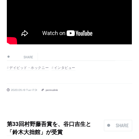
SHARE
デイビッド・ホックニー
インタビュー
2020.05.19 Tue 17:31
permalink
第33回村野藤吾賞を、谷口吉生と
SHARE
「鈴木大拙館」が受賞