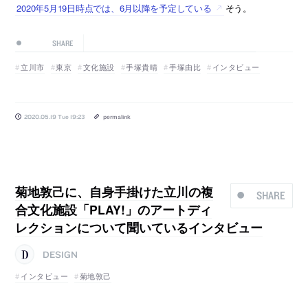
2020年5月19日時点では、6月以降を予定している
そう。
SHARE
立川市
東京
文化施設
手塚貴晴
手塚由比
インタビュー
2020.05.19 Tue 19:23
permalink
菊地敦己に、自身手掛けた立川の複
SHARE
合文化施設「PLAY!」のアートディ
レクションについて聞いているインタビュー
DESIGN
インタビュー
菊地敦己