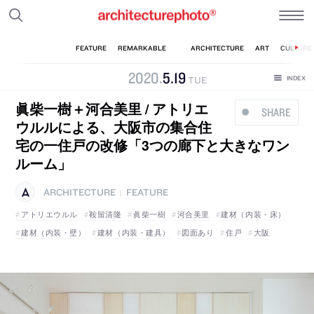
2020
.
5
.
19
TUE
眞柴一樹＋河合美里 / アトリエ
SHARE
ウルルによる、大阪市の集合住
宅の一住戸の改修「3つの廊下と大きなワン
ルーム」
ARCHITECTURE
FEATURE
|
アトリエウルル
鞍留清隆
眞柴一樹
河合美里
建材（内装・床）
建材（内装・壁）
建材（内装・建具）
図面あり
住戸
大阪