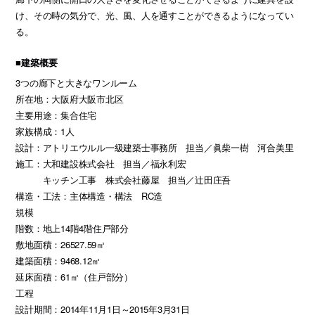
け、その時の気分で、光、風、人を通すことができるようになってい
る。
■建築概要
3つの廊下と大きなワンルーム
所在地：大阪府大阪市北区
主要用途：集合住宅
家族構成：1人
設計：アトリエウルル一級建築士事務所 担当／眞柴一樹 河合美里
施工：大和建設株式会社 担当／福永利宏
キッチン工事 株式会社藤屋 担当／辻田庄吾
構造・工法：主体構造・構法 RC造
規模
階数：地上14階4階住戸部分
敷地面積：26527.59㎡
建築面積：9468.12㎡
延床面積：61㎡（住戸部分）
工程
設計期間：2014年11月1日～2015年3月31日