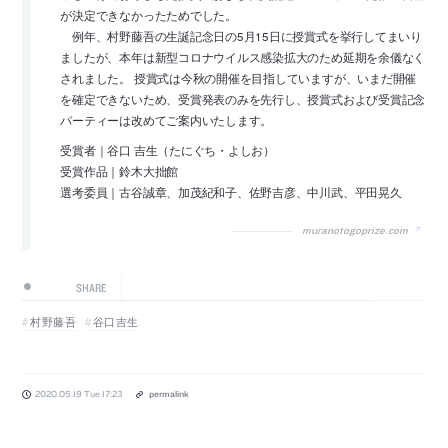
が決定できなかったためでした。
例年、村野藤吾の生誕記念日の5月15日に授賞式を挙行してまいり
ましたが、本年は新型コロナウイルス感染拡大のため延期を余儀なく
されました。 授賞式は今秋の開催を目指していますが、いまだ開催
を確定できないため、受賞発表のみを先行し、授賞式および受賞記念
パーティーは改めてご案内いたします。
受賞者｜谷口 吉生（たにぐち・よしお）
受賞作品｜鈴木大拙館
選考委員｜古谷誠章、加茂紀和子、佐野吉彦、中川武、平田晃久
muranotogoprize.com
SHARE
村野藤吾
谷口吉生
2020.05.19 Tue 17:23
permalink