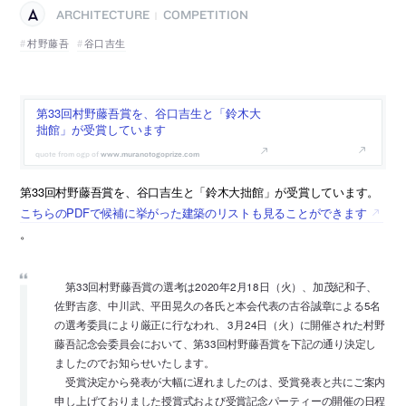
ARCHITECTURE
COMPETITION
|
村野藤吾
谷口吉生
第33回村野藤吾賞を、谷口吉生と「鈴木大
拙館」が受賞しています
www.muranotogoprize.com
第33回村野藤吾賞を、谷口吉生と「鈴木大拙館」が受賞しています。
こちらのPDFで候補に挙がった建築のリストも見ることができます
。
第33回村野藤吾賞の選考は2020年2月18日（火）、加茂紀和子、
佐野吉彦、中川武、平田晃久の各氏と本会代表の古谷誠章による5名
の選考委員により厳正に行なわれ、 3月24日（火）に開催された村野
藤吾記念会委員会において、第33回村野藤吾賞を下記の通り決定し
ましたのでお知らせいたします。
受賞決定から発表が大幅に遅れましたのは、受賞発表と共にご案内
申し上げておりました授賞式および受賞記念パーティーの開催の日程