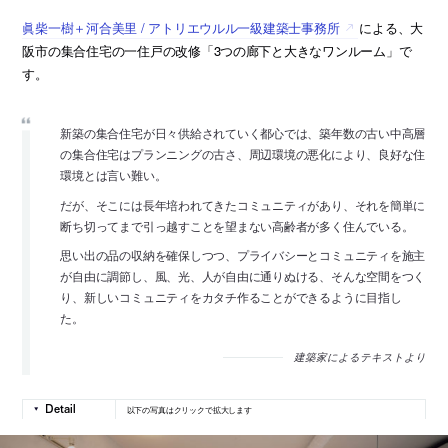
眞柴一樹＋河合美里 / アトリエウルル一級建築士事務所
による、大
阪市の集合住宅の一住戸の改修「3つの廊下と大きなワンルーム」で
す。
新築の集合住宅が日々供給されていく都心では、築年数の古い中高層
の集合住宅はプランニングの古さ、周辺環境の悪化により、良好な住
環境とは言い難い。
だが、そこには長年培われてきたコミュニティがあり、それを簡単に
断ち切ってまで引っ越すことを望まない高齢者が多く住んでいる。
思い出の品の収納を確保しつつ、プライバシーとコミュニティを施主
が自由に調節し、風、光、人が自由に通りぬける、そんな空間をつく
り、新しいコミュニティをカタチ作ることができるように目指し
た。
建築家によるテキストより
以下の写真はクリックで拡大します