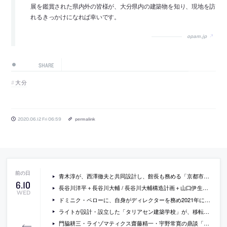
展を鑑賞された県内外の皆様が、大分県内の建築物を知り、現地を訪
れるきっかけになれば幸いです。
opam.jp
SHARE
大分
2020.06.12 Fri 06:59
permalink
青木淳が、西澤徹夫と共同設計し、館長も務める「京都市京セラ美術館」について語っているインタビュー動画
6
.
10
長谷川洋平＋長谷川大輔 / 長谷川大輔構造計画＋山口伊生人による、静岡・伊東市の遊戯施設「伊豆ぐらんぱる公園ジップラインデッキ」
WED
ドミニク・ペローに、自身がディレクターを務め2021年に予定されている第3回ソウル都市建築ビエンナーレと新型コロナウイルスへの対応等を聞いているインタビュー
ライトが設計・設立した「タリアセン建築学校」が、移転・名称変更し運営されることに。背景にはライト財団との金銭的合意に至らなかったことがあるそう。
門脇耕三・ライゾマティクス齋藤精一・宇野常寛の鼎談「都市の未来を（コロナ禍を通して）考える」の内容