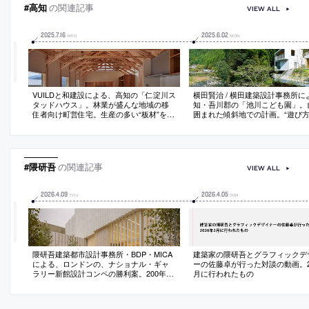
#高知
の関連記事
VIEW ALL
2025
.
7
.
16
2025
.
6
.
02
WED
MON
VUILDと和建設による、高知の「仁淀川ス
横田賢治 / 横田建築設計事務所に
タッドハウス」。林業が盛んな地域の移
知・吾川郡の「池川こども園」。
住者向け町営住宅。生産の多い“板材”を活
囲まれた傾斜地での計画。“遊び
用した“プロトタイプ”も目指
に考えて学べる場”を目指し、立
し、“30×105mmの間柱材”を主として造る
遊性のある“大きなアスレチック”
建築を考案。町内で全て完結するプロセ
築を考案。山と谷の関係を考慮し
スを実現し経済循環にも貢献
と園庭の安全性を向上させる配置
#隈研吾
の関連記事
VIEW ALL
2026
.
4
.
09
2026
.
4
.
05
THU
SUN
隈研吾建築都市設計事務所・BDP・MICA
建築家の隈研吾とグラフィックデ
による、ロンドンの、ナショナル・ギャ
ーの佐藤卓が行った対談の動画。20
ラリー新館設計コンペの勝利案。200年以
月に行われたもの
上の歴史ある美術館を拡張する計画。都
市の重要な二つの広場の間にある敷地に
おいて、両者を結びつける新たな屋外空