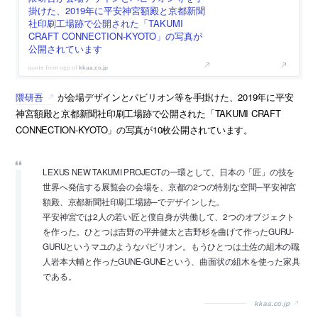
掛けた、2019年に平安神宮額殿と京都新聞
社印刷工場跡で公開された「TAKUMI
CRAFT CONNECTION-KYOTO」の写真が
公開されています
kkaa.co.jp
隈研吾
が会場デザインとパビリオン等を手掛けた、2019年に平安
神宮額殿と京都新聞社印刷工場跡で公開された「TAKUMI CRAFT
CONNECTION-KYOTO」の写真が10枚公開されています。
LEXUS NEW TAKUMI PROJECTの一環として、日本の「匠」の技を
世界へ発信する展覧会の会場を、京都の2つの特別な空間─平安神宮
額殿、京都新聞社印刷工場跡─でデザインした。
平安神宮では2人の若い匠と僕自身が共働して、2つのオブジェクト
を作った。ひとつは吉野の平井健太と吉野杉を曲げて作ったGURU-
GURUというマユのようなパビリオン。もうひとつは土佐の組木の職
人岩本大輔と作ったGUNE-GUNEという、曲面状の組木を使った家具
である。
kkaa.co.jp