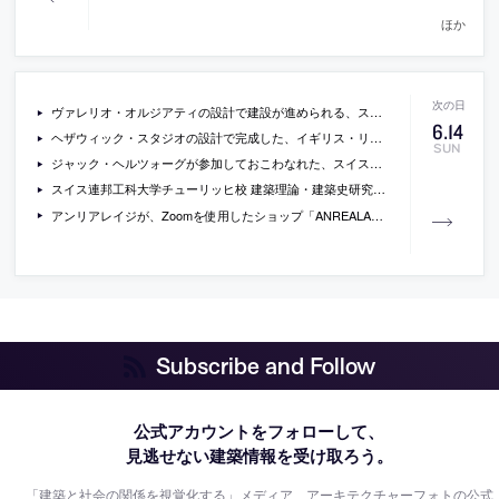
ほか
ヴァレリオ・オルジアティの設計で建設が進められる、スイス・バーゼルの、保険会社バロワーズのビルの外観写真
6
.
14
ヘザウィック・スタジオの設計で完成した、イギリス・リーズの、植物で満たされた癌患者の緩和施設 マギーズ・センターの写真と図面
SUN
ジャック・ヘルツォーグが参加しておこわなれた、スイス連邦工科大学での展覧会「リテール・アポカリプス（小売店最後の日）」の関連トークイベントの動画
スイス連邦工科大学チューリッヒ校 建築理論・建築史研究所による展覧会「リテール・アポカリプス（小売店最後の日）」の会場写真等
アンリアレイジが、Zoomを使用したショップ「ANREALAGE REMOTE SHOP」という試みを開始
Subscribe and Follow
公式アカウントをフォローして、
見逃せない建築情報を受け取ろう。
「建築と社会の関係を視覚化する」メディア、アーキテクチャーフォトの公式