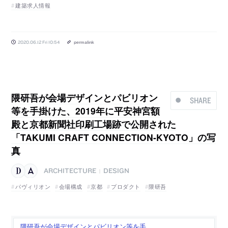
建築求人情報
2020.06.12 Fri 10:54
permalink
隈研吾が会場デザインとパビリオン
SHARE
等を手掛けた、2019年に平安神宮額
殿と京都新聞社印刷工場跡で公開された
「TAKUMI CRAFT CONNECTION-KYOTO」の写
真
ARCHITECTURE
DESIGN
|
パヴィリオン
会場構成
京都
プロダクト
隈研吾
隈研吾が会場デザインとパビリオン等を手