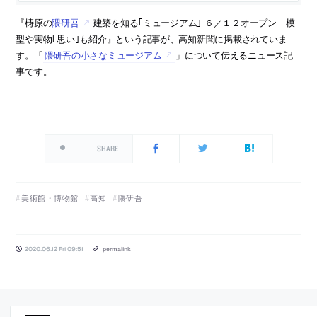
『梼原の
隈研吾
建築を知る｢ミュージアム｣ ６／１２オープン 模
型や実物｢思い｣も紹介』という記事が、高知新聞に掲載されていま
す。「
隈研吾の小さなミュージアム
」について伝えるニュース記
事です。
SHARE
美術館・博物館
高知
隈研吾
2020.06.12 Fri 09:51
permalink