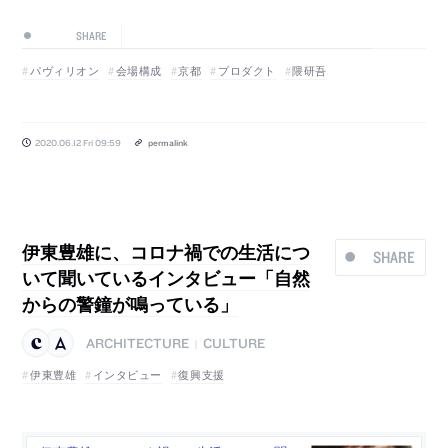
SHARE
パヴィリオン
会場構成
京都
プロダクト
隈研吾
2020.06.12 Fri 09:59
permalink
伊東豊雄に、コロナ禍での生活につ
SHARE
いて聞いているインタビュー「自然
からの警鐘が鳴っている」
ARCHITECTURE
CULTURE
|
伊東豊雄
インタビュー
復興支援