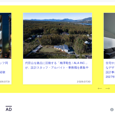
間を備えた建築を提案
ッフ同
代官山を拠点に活動する「梅澤竜也 / ALA INC.」
住宅や
が、設計スタッフ・アルバイト・事務職を募集中
なデザ
（経験
設計事
202
26.07.31
2026.07.30