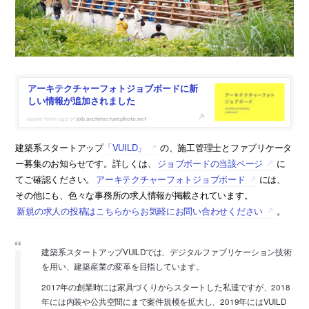
アーキテクチャーフォトジョブボードに新
しい情報が追加されました
job.architecturephoto.net
建築系スタートアップ
「VUILD」
の、施工管理士とファブリケータ
ー募集のお知らせです。詳しくは、
ジョブボードの当該ページ
に
てご確認ください。
アーキテクチャーフォトジョブボード
には、
その他にも、色々な事務所の求人情報が掲載されています。
新規の求人の投稿はこちらからお気軽にお問い合わせください
。
建築系スタートアップVUILDでは、デジタルファブリケーション技術
を用い、建築産業の変革を目指しています。
2017年の創業時には家具づくりからスタートした私達ですが、2018
年には内装や公共空間にまで案件規模を拡大し、2019年にはVUILD