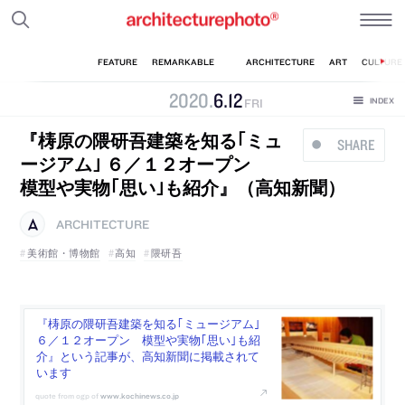
2020
.
6
.
12
FRI
『梼原の隈研吾建築を知る｢ミュ
SHARE
ージアム｣ ６／１２オープン
模型や実物｢思い｣も紹介』（高知新聞）
ARCHITECTURE
美術館・博物館
高知
隈研吾
『梼原の隈研吾建築を知る｢ミュージアム｣
６／１２オープン 模型や実物｢思い｣も紹
介』という記事が、高知新聞に掲載されて
います
www.kochinews.co.jp