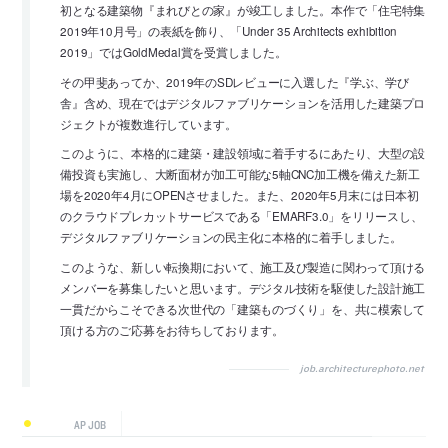
初となる建築物『まれびとの家』が竣工しました。本作で「住宅特集
2019年10月号」の表紙を飾り、「Under 35 Architects exhibition
2019」ではGoldMedal賞を受賞しました。
その甲斐あってか、2019年のSDレビューに入選した『学ぶ、学び
舎』含め、現在ではデジタルファブリケーションを活用した建築プロ
ジェクトが複数進行しています。
このように、本格的に建築・建設領域に着手するにあたり、大型の設
備投資も実施し、大断面材が加工可能な5軸CNC加工機を備えた新工
場を2020年4月にOPENさせました。また、2020年5月末には日本初
のクラウドプレカットサービスである「EMARF3.0」をリリースし、
デジタルファブリケーションの民主化に本格的に着手しました。
このような、新しい転換期において、施工及び製造に関わって頂ける
メンバーを募集したいと思います。デジタル技術を駆使した設計施工
一貫だからこそできる次世代の「建築ものづくり」を、共に模索して
頂ける方のご応募をお待ちしております。
job.architecturephoto.net
AP JOB