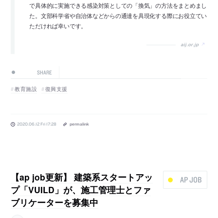
で具体的に実施できる感染対策としての「換気」の方法をまとめまし
た。文部科学省や自治体などからの通達を具現化する際にお役立てい
ただければ幸いです。
aij.or.jp
SHARE
教育施設
復興支援
2020.06.12 Fri 17:28
permalink
【ap job更新】 建築系スタートアッ
AP JOB
プ「VUILD」が、施工管理士とファ
ブリケーターを募集中