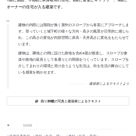
オーナーの住宅が入る建築です。
建物の内部には階段が無く屋外のスロープから各室にアプローチしま
す。登っていくと城下町の様々な方向・高さの風景が日常的に感じら
れ、この高さの変化が内部空間に床高・天井高さに変化をもたらせて
います。
建物は、隣地との間に設けた路地を含め4面が接道し、スロープが参
道や路地の延長として各通りとの関係をつくっています。スロープを
介してまわりの環境と溶け合うような生活は、街を生活の舞台にして
いる感覚を抱かせます。
建築家によるテキストより
残り
の写真と建築家によるテキスト
20枚
SHARE
樅建築事務所
建材（外装・壁）
建材（外装・屋根）