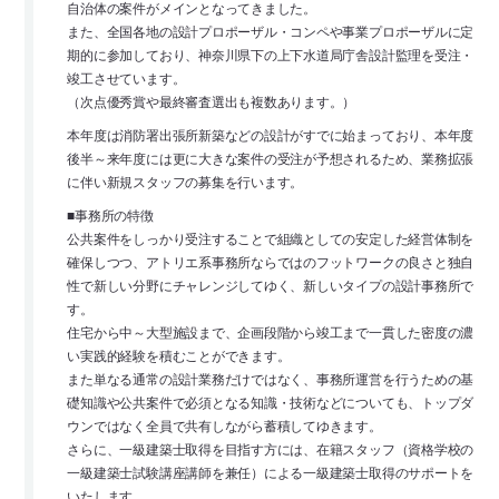
自治体の案件がメインとなってきました。
また、全国各地の設計プロポーザル・コンペや事業プロポーザルに定
期的に参加しており、神奈川県下の上下水道局庁舎設計監理を受注・
竣工させています。
（次点優秀賞や最終審査選出も複数あります。）
本年度は消防署出張所新築などの設計がすでに始まっており、本年度
後半～来年度には更に大きな案件の受注が予想されるため、業務拡張
に伴い新規スタッフの募集を行います。
■事務所の特徴
公共案件をしっかり受注することで組織としての安定した経営体制を
確保しつつ、アトリエ系事務所ならではのフットワークの良さと独自
性で新しい分野にチャレンジしてゆく、新しいタイプの設計事務所で
す。
住宅から中～大型施設まで、企画段階から竣工まで一貫した密度の濃
い実践的経験を積むことができます。
また単なる通常の設計業務だけではなく、事務所運営を行うための基
礎知識や公共案件で必須となる知識・技術などについても、トップダ
ウンではなく全員で共有しながら蓄積してゆきます。
さらに、一級建築士取得を目指す方には、在籍スタッフ（資格学校の
一級建築士試験講座講師を兼任）による一級建築士取得のサポートを
いたします。