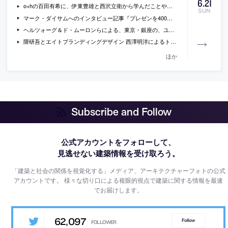
6
.
21
o+hの百田有希に、伊東豊雄と西沢立衛から学んだことや学生時代の話を聞いているインタビュー
SUN
マーク・ダイサムへのインタビュー記事『プレゼンを400秒のエンタメに 世界がはまる「ペチャクチャ」を生んだ著名建築家』
ヘルツォーグ＆ド・ムーロンらによる、東京・銀座の、ユニクロのグローバル旗艦店「UNIQLO TOKYO」の写真
隈研吾とエイトブランディングデザイン 西澤明洋によるトークセッション「アフターコロナの建築とデザイン」の動画
ほか
Subscribe and Follow
公式アカウントをフォローして、
見逃せない建築情報を受け取ろう。
「建築と社会の関係を視覚化する」メディア、アーキテクチャーフォトの公式
アカウントです。
様々な切り口による複眼的視点で建築に関する情報を最速
でお届けします。
62,097
Follow