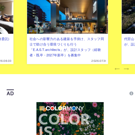
務委託)
社会への影響力のある建築を手掛け、スタッフ同
代官山を
士で助け合う環境づくりも行う
が、設
「E.A.S.T.architects」が、設計スタッフ（経験
者・既卒・2027年新卒）を募集中
26.08.03
2026.07.31