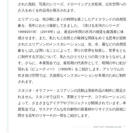
された彫刻、写真のシリーズ、ドローイングと水彩画、公共空間への
介入をめぐる作品等が展示されます。
エリアソンは、幼少期に多くの時間を過ごしたアイスランドの自然現
象を、長年にわたり撮影してきました。《溶ける氷河のシリーズ
1999/2019》（2019年）は、過去20年間の氷河の後退を鑑賞者に体
感させます。また、私たちと自然との複雑な関係をめぐる思考が反映
されたエリアソンのインスタレーションは、光、水、霧などの自然現
象をしばしば用いることによって、周りの世界を知覚し、世界をとも
に制作する方法について、私たちひとりひとりの気づきをうながしま
す。さらに、本展覧会では、最初期の代表作として、暗闇の中に虹が
現れる《ビューティー》（1993年）をご紹介します。アトリウムの
吹き抜け空間では、大規模なインスタレーションが本展のために制作
されます。
スタジオ・オラファー・エリアソンの活動は美術作品の制作に限定さ
れません。スタジオでは日々、実験とリサーチ、コラボレーションに
よって、さまざまなアイデアやプロジェクトが開発されています。本
展覧会では、サステナブルな生分解性の新素材やリサイクルの技術に
関する近年のリサーチの一部をご紹介します。
mot-art-museum.jp