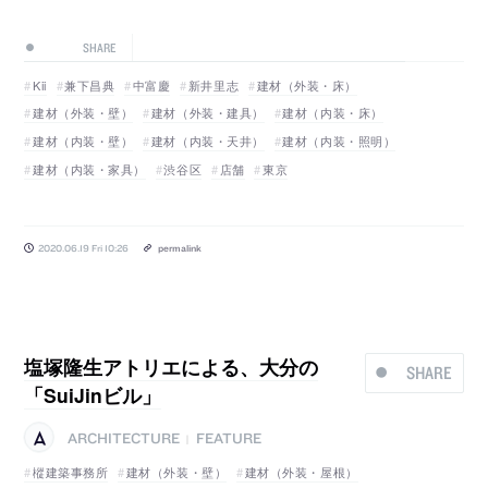
SHARE
Kii
兼下昌典
中富慶
新井里志
建材（外装・床）
建材（外装・壁）
建材（外装・建具）
建材（内装・床）
建材（内装・壁）
建材（内装・天井）
建材（内装・照明）
建材（内装・家具）
渋谷区
店舗
東京
2020.06.19 Fri 10:26
permalink
塩塚隆生アトリエによる、大分の
SHARE
「SuiJinビル」
ARCHITECTURE
FEATURE
|
樅建築事務所
建材（外装・壁）
建材（外装・屋根）