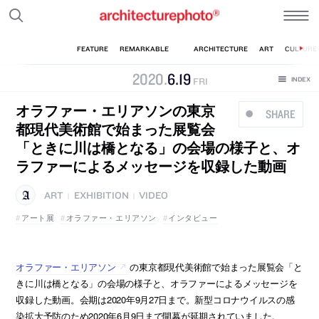
2020
.
6
.
19
FRI
オラファー・エリアソンの東京
SHARE
都現代美術館で始まった展覧会
「ときに川は橋となる」の会場の様子と、オ
ラファーによるメッセージを収録した動画
ART
EXHIBITION
VIDEO
|
|
アート展
オラファー・エリアソン
インタビュー
オラファー・エリアソン
の東京都現代美術館で始まった展覧会「と
きに川は橋となる」の会場の様子と、オラファーによるメッセージを
収録した動画。会期は2020年9月27日まで。新型コロナウイルスの感
染拡大予防のため2020年6月9日まで開幕が延期されていました。