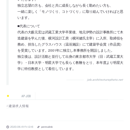
独立志望の方も、会社と共に成長しながら長く勤めたい方も、
一緒に楽しく「モノづくり、コトづくり」に取り組んでいければと思
います。
■代表について
代表の大藪元宏は武蔵工業大学卒業後、地元伊勢の設計事務所にて木
造建築を学んだ後、横河設計工房（横河健氏主宰）に入所、取締役を
務め、担当したグラスハウス（温浴施設）にて建築学会賞（作品賞）
を受賞しています。2001年に独立し本事務所を開設しました。
独立後は、設計活動と並行して出身の東京都市大学（旧：武蔵工業大
学）・日本大学・明星大学でも長らく教鞭をとり、本年度より明星大
学に特任教授として着任しています。
job.architecturephoto.net
AP JOB
建築求人情報
2020.06.19 Fri 12:16
permalink