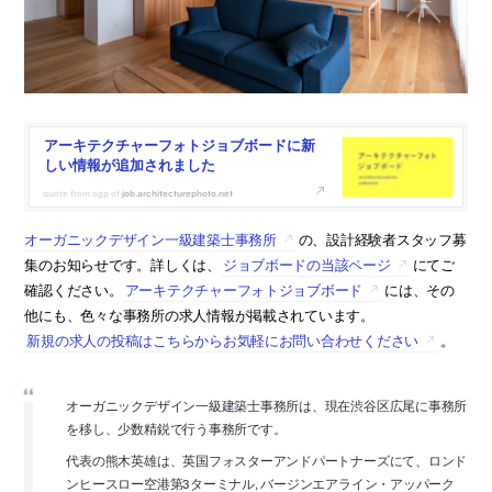
アーキテクチャーフォトジョブボードに新
しい情報が追加されました
job.architecturephoto.net
オーガニックデザイン一級建築士事務所
の、設計経験者スタッフ募
集のお知らせです。詳しくは、
ジョブボードの当該ページ
にてご
確認ください。
アーキテクチャーフォトジョブボード
には、その
他にも、色々な事務所の求人情報が掲載されています。
新規の求人の投稿はこちらからお気軽にお問い合わせください
。
オーガニックデザイン一級建築士事務所は、現在渋谷区広尾に事務所
を移し、少数精鋭で行う事務所です。
代表の熊木英雄は、英国フォスターアンドパートナーズにて、ロンド
ンヒースロー空港第3ターミナル, バージンエアライン・アッパーク