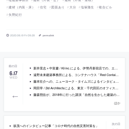
建材（内装・床）
住宅
図面あり
大分
塩塚隆生
複合ビル
矢野紀行
2020.06.19 Fri 09:28
permalink
新井里志＋中富慶 / Kii inc.による、伊勢丹新宿店での、エルメスのポップアップショップのデザイン「HERMES Pop-up Store SS20 WOMEN SHOES」
6
.
17
遠野未来建築事務所による、コンテナハウス「Red Container」
WED
藤本壮介への、ニューヨーク・タイムズによるインタビュー記事「壁のない家 ―― 建築家・藤本壮介の軌跡」
岡田宰 / 2id Architectsによる、東京・千代田区のオフィス「SILQ Capital Office」
藤森照信が、2018年に行った講演「自然を生かした建築のつくり方」の詳細な記録
ほか
坂茂へのインタビュー記事「コロナ時代の自然災害対策を」