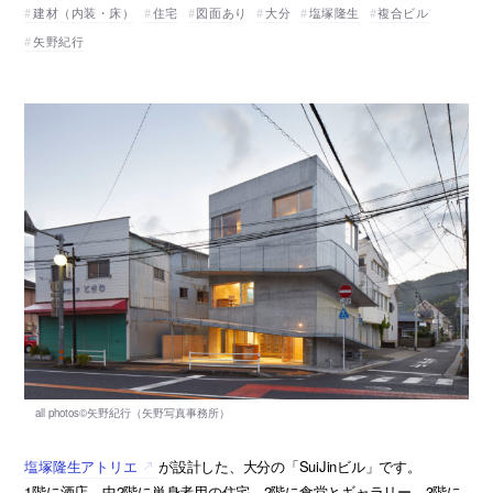
建材（内装・床）
住宅
図面あり
大分
塩塚隆生
複合ビル
矢野紀行
塩塚隆生アトリエ
が設計した、大分の「SuiJinビル」です。
1階に酒店、中2階に単身者用の住宅、2階に食堂とギャラリー、3階に