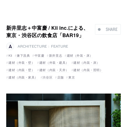
新井里志＋中富慶 / Kii inc.による、
SHARE
東京・渋谷区の飲食店「BAR19」
ARCHITECTURE
FEATURE
|
Kii
兼下昌典
中富慶
新井里志
建材（外装・床）
建材（外装・壁）
建材（外装・建具）
建材（内装・床）
建材（内装・壁）
建材（内装・天井）
建材（内装・照明）
建材（内装・家具）
渋谷区
店舗
東京