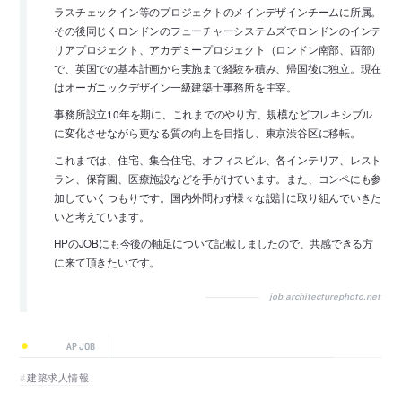
ラスチェックイン等のプロジェクトのメインデザインチームに所属。
その後同じくロンドンのフューチャーシステムズでロンドンのインテ
リアプロジェクト、アカデミープロジェクト（ロンドン南部、西部）
で、英国での基本計画から実施まで経験を積み、帰国後に独立。現在
はオーガニックデザイン一級建築士事務所を主宰。
事務所設立10年を期に、これまでのやり方、規模などフレキシブル
に変化させながら更なる質の向上を目指し、東京渋谷区に移転。
これまでは、住宅、集合住宅、オフィスビル、各インテリア、レスト
ラン、保育園、医療施設などを手がけています。また、コンペにも参
加していくつもりです。国内外問わず様々な設計に取り組んでいきた
いと考えています。
HPのJOBにも今後の軸足について記載しましたので、共感できる方
に来て頂きたいです。
job.architecturephoto.net
AP JOB
建築求人情報