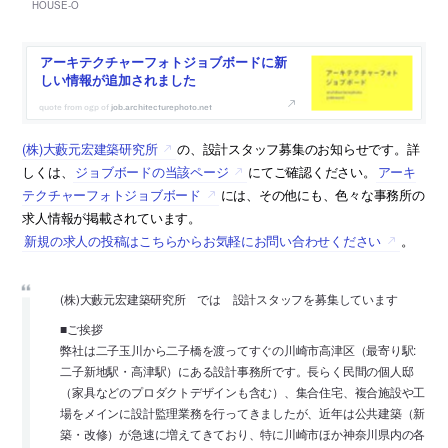
アーキテクチャーフォトジョブボードに新
しい情報が追加されました
job.architecturephoto.net
(株)大藪元宏建築研究所
の、設計スタッフ募集のお知らせです。詳
しくは、
ジョブボードの当該ページ
にてご確認ください。
アーキ
テクチャーフォトジョブボード
には、その他にも、色々な事務所の
求人情報が掲載されています。
新規の求人の投稿はこちらからお気軽にお問い合わせください
。
(株)大藪元宏建築研究所 では 設計スタッフを募集しています
■ご挨拶
弊社は二子玉川から二子橋を渡ってすぐの川崎市高津区（最寄り駅:
二子新地駅・高津駅）にある設計事務所です。長らく民間の個人邸
（家具などのプロダクトデザインも含む）、集合住宅、複合施設や工
場をメインに設計監理業務を行ってきましたが、近年は公共建築（新
築・改修）が急速に増えてきており、特に川崎市ほか神奈川県内の各