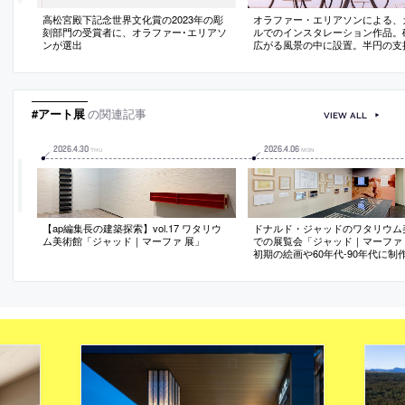
高松宮殿下記念世界文化賞の2023年の彫
オラファー・エリアソンによる、
刻部門の受賞者に、オラファー･エリアソ
ルでのインスタレーション作品。
ンが選出
広がる風景の中に設置。半円の支
円形屋根で構成された作品で、鏡
が訪問者や大地を映し込んで現実
触発。冷暖房の無い状況下での人
辺環境への感化も促す
#アート展
の関連記事
VIEW ALL
2026
.
4
.
30
2026
.
4
.
06
THU
MON
【ap編集長の建築探索】vol.17 ワタリウ
ドナルド・ジャッドのワタリウム
ム美術館「ジャッド｜マーファ 展」
での展覧会「ジャッド｜マーファ
初期の絵画や60年代-90年代に制
立体作品から、建築のドローイン
面・写真なども展示。会場構成は w
掛ける