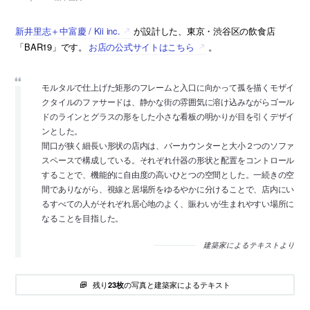
新井里志＋中富慶 / Kii inc.
が設計した、東京・渋谷区の飲食店
「BAR19」です。
お店の公式サイトはこちら
。
モルタルで仕上げた矩形のフレームと入口に向かって孤を描くモザイ
クタイルのファサードは、静かな街の雰囲気に溶け込みながらゴール
ドのラインとグラスの形をした小さな看板の明かりが目を引くデザイ
ンとした。
間口が狭く細長い形状の店内は、バーカウンターと大小２つのソファ
スペースで構成している。それぞれ什器の形状と配置をコントロール
することで、機能的に自由度の高いひとつの空間とした。一続きの空
間でありながら、視線と居場所をゆるやかに分けることで、店内にい
るすべての人がそれぞれ居心地のよく、賑わいが生まれやすい場所に
なることを目指した。
建築家によるテキストより
残り
の写真と建築家によるテキスト
23枚