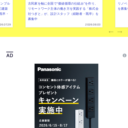
シンプル
古民家を軸に全国で“価値循環の仕組み”を作り、
リノベ
三建築
リモートワーク主体の働き方を実践する「株式会
を募集
既卒・
社つぎと」が、設計スタッフ（経験者・既卒）を
募集中
26.07.29
2026.08.03