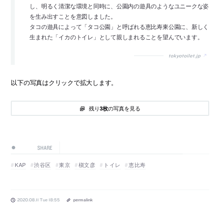
し、明るく清潔な環境と同時に、公園内の遊具のようなユニークな姿
を生み出すことを意図しました。
タコの遊具によって「タコ公園」と呼ばれる恵比寿東公園に、新しく
生まれた「イカのトイレ」として親しまれることを望んでいます。
tokyotoilet.jp
以下の写真はクリックで拡大します。
残り
の写真を見る
3枚
SHARE
KAP
渋谷区
東京
槇文彦
トイレ
恵比寿
2020.08.11 Tue 18:55
permalink