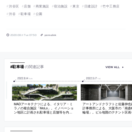
渋谷区
店舗
商業施設
宿泊施設
東京
日建設計
竹中工務店
渋谷
駐車場
公園
2020.08.11 Tue 07:50
permalink
#駐車場
の関連記事
VIEW ALL
2022
.
8
.
14
2022
.
5
.
17
SUN
TUE
MADアーキテクツによる、イタリア・ミ
アートアンドクラフトと佐藤伸也
ラノの複合施設「MoLo」。イノベーショ
計事務所による、大阪市の「南森
ン地区に計画され駐車場と店舗等を内
輪場」。ビル地階のテナント区画
包。車を置いて街の革新的交通技術を体
した会員制駐輪施設の計画、台数
験する為の入口となり教育の役割も担う
ら発展し整備スペースや更衣室等
施設。立面の植栽は周囲の緑豊かな景観
を備えたサイクリストの拠点を構
とも呼応
存空間を活かす最小限のサインで