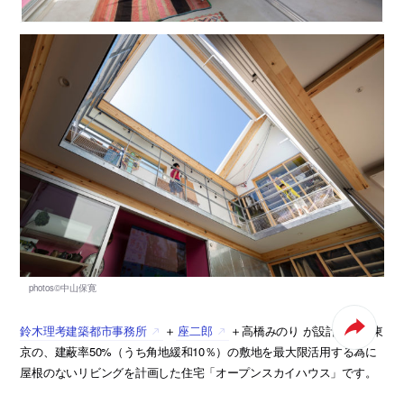
鈴木理考建築都市事務所
＋
座二郎
＋高橋みのり が設計した、東
京の、建蔽率50%（うち角地緩和10％）の敷地を最大限活用する為に
屋根のないリビングを計画した住宅「オープンスカイハウス」です。