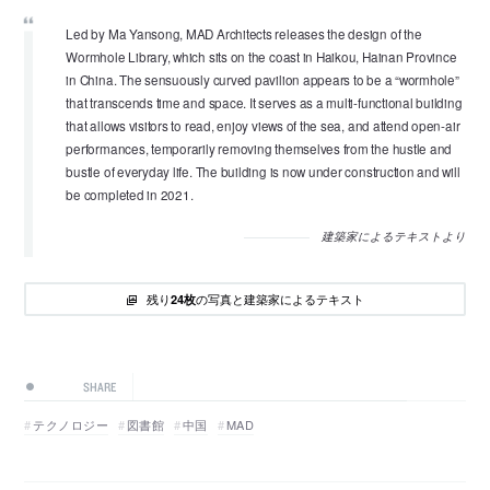
Led by Ma Yansong, MAD Architects releases the design of the
Wormhole Library, which sits on the coast in Haikou, Hainan Province
in China. The sensuously curved pavilion appears to be a “wormhole”
that transcends time and space. It serves as a multi-functional building
that allows visitors to read, enjoy views of the sea, and attend open-air
performances, temporarily removing themselves from the hustle and
bustle of everyday life. The building is now under construction and will
be completed in 2021.
建築家によるテキストより
残り
の写真と建築家によるテキスト
24枚
SHARE
テクノロジー
図書館
中国
MAD