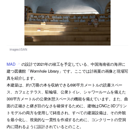
MAD
の設計で2021年の竣工を予定している、中国海南省の海岸に
建つ図書館「Wormhole Library」です。ここでは計画案の画像と現場写
真を紹介します。
本建築は、約1万冊の本を収納できる690平方メートルの読書スペー
ス、カフェとテラス、駐輪場、公衆トイレ、シャワールームを備えた
300平方メートルの公衆休憩スペースの機能を備えています。また、曲
面の正確さと継ぎ目のなさを確保するために、建物はCNCと3Dプリン
トモデルの両方を使用して鋳造され、すべての建築設備は、その外観
を最小化し、視覚的な一貫性を作成するために、コンクリートの空洞
内に隠れるように設計されているとのこと。