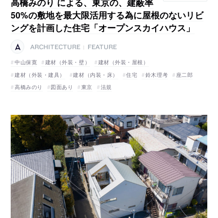
高橋みのり による、東京の、建蔽率
50%の敷地を最大限活用する為に屋根のないリビ
ングを計画した住宅「オープンスカイハウス」
ARCHITECTURE
FEATURE
|
中山保寛
建材（外装・壁）
建材（外装・屋根）
建材（外装・建具）
建材（内装・床）
住宅
鈴木理考
座二郎
高橋みのり
図面あり
東京
法規