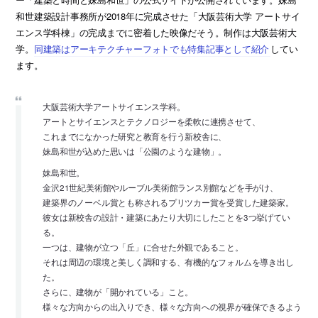
和世建築設計事務所が2018年に完成させた「大阪芸術大学 アートサイ
エンス学科棟」の完成までに密着した映像だそう。制作は大阪芸術大
学。
同建築はアーキテクチャーフォトでも特集記事として紹介
してい
ます。
大阪芸術大学アートサイエンス学科。
アートとサイエンスとテクノロジーを柔軟に連携させて、
これまでになかった研究と教育を行う新校舎に、
妹島和世が込めた思いは「公園のような建物」。
妹島和世。
金沢21世紀美術館やルーブル美術館ランス別館などを手がけ、
建築界のノーベル賞とも称されるプリツカー賞を受賞した建築家。
彼女は新校舎の設計・建築にあたり大切にしたことを3つ挙げてい
る。
一つは、建物が立つ「丘」に合せた外観であること。
それは周辺の環境と美しく調和する、有機的なフォルムを導き出し
た。
さらに、建物が「開かれている」こと。
様々な方向からの出入りでき、様々な方向への視界が確保できるよう