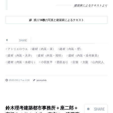
建築家によるテキストより
残り
の写真と建築家によるテキスト
14枚
SHARE
アトリエロウエ
建材（内装・床）
建材（内装・壁）
建材（内装・天井）
建材（内装・照明）
建材（内装・造作家具）
建材（内装・水廻り）
小田真平
図面あり
店舗
大阪
山内紀人
2020.08.11 Tue 11:36
permalink
鈴木理考建築都市事務所＋座二郎＋
SHARE