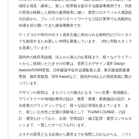
域性を発見・継承し、新しい世界観を提示する建築事務所です。代表
の菅原が経験した欧州の雇用体系に倣い、新型コロナウィルス感染拡
大以前から、フレックスやリモートワークなど設計業界でも先駆的な
待遇を切り開いてきた建築事務所です。
ウィズコロナ時代やポスト資本主義に求められる新時代のプロトタイ
プを創造するため新しい仲間を募集しています。（特に常勤スタッフ
を急募しています）
国内外の政府系組織、法人から個人のお客様まで、様々なクライアン
トからご依頼いただきその仕事は、世界三大デザイン賞IF Design
Award3作同時受賞、日本建築学会作品選集新人賞、東京建築賞最優
秀賞、都市景観賞、DFA Awardなど、国内外30以上の受賞実績に繋が
っています。
デザインの射程は、まちづくりの拠点となる「○○×交通・地域拠点」
でワイナリーや地域診療所の設計、教育・商業・業務施設の設計、6
次産業のブランディングなど、様々な設計領域を捉えています。ま
た、新しい公共性と交通の実験場として「FUJIMI LOUNGE」の設
計・運営も行っており、企画・空間設計・施工監理・運営コンサルタ
ントまで、一貫したサービスも行います。
カタチの背景となる企画から運営までを視野に入れながらも、ソフト