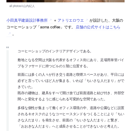
小田真平建築設計事務所
＋
アトリエロウエ
が設計した、大阪の
コーヒーショップ「aoma coffee」です。
店舗の公式サイトはこちら
。
コーヒーショップのインテリアデザインである。
敷地となる空間は大阪を代表するオフィス街にあり、足場用単管パイ
プをファサードに持つビルの１階に位置する。
前面には多くの人々が行き交う道路と喫煙スペースがあり、平日には
必ずと言っていいほど人が集まる、いわば「ちいさな人だまり」がで
きていた。
既存の建物は、建具をすべて開け放てば前面道路と結び付き、外部空
間へと変化するように感じられる可変的な空間であった。
多様な個性が集まって働くオフィス環境の中、道路や公園などに設置
されるキオスクのようなコーヒースタンドをつくることにより「ちい
さな人だまり」を発生させ、前面の「ちいさな人だまり」と繋ぎ、
「おおきな人だまり」へと成長させることができないかと考えた。