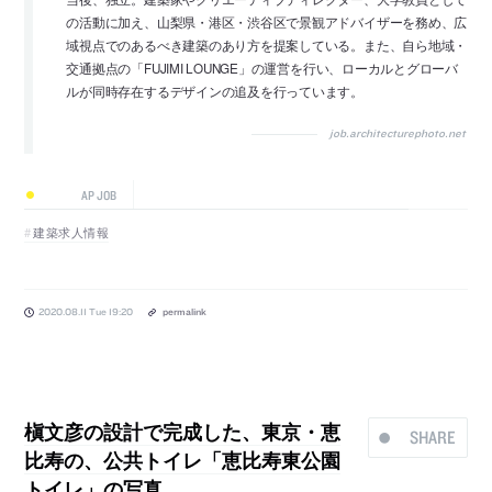
の活動に加え、山梨県・港区・渋谷区で景観アドバイザーを務め、広
域視点でのあるべき建築のあり方を提案している。また、自ら地域・
交通拠点の「FUJIMI LOUNGE」の運営を行い、ローカルとグローバ
ルが同時存在するデザインの追及を行っています。
job.architecturephoto.net
AP JOB
建築求人情報
2020.08.11 Tue 19:20
permalink
槇文彦の設計で完成した、東京・恵
SHARE
比寿の、公共トイレ「恵比寿東公園
トイレ」の写真