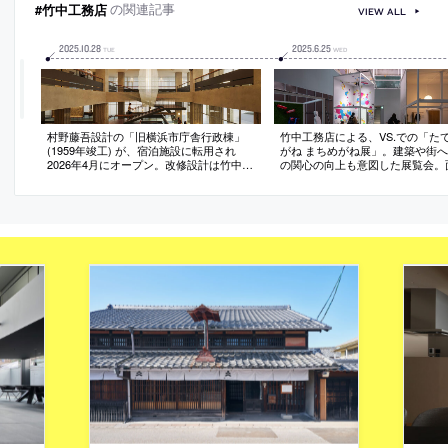
も目指す
#竹中工務店
の関連記事
VIEW ALL
2025
.
10
.
28
2025
.
6
.
25
TUE
WED
村野藤吾設計の「旧横浜市庁舎行政棟」
竹中工務店による、VS.での「た
(1959年竣工) が、宿泊施設に転用され
がね まちめがね展」。建築や街
2026年4月にオープン。改修設計は竹中工
の関心の向上も意図した展覧会。
務店。利用客使用部分のインテリアの基
の“理解しやすい形での発信”を目
本設計と監修を成瀬・猪熊建築設計事務
し、“縮尺：スケール”を切口とす
所が手掛ける
考案。“一間ブロック”で日常を切
た“等身大になる部屋”などを作る