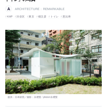
ARCHITECTURE
REMARKABLE
|
KAP
渋谷区
東京
槇文彦
トイレ
恵比寿