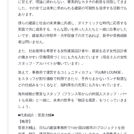
に甘えず、理論に終わらない、審美的なカタチの創造を目指してきま
した。その全ては未来に求められる建築の可能性を追求する活動でも
あります。
僕らの建築と社会の未来像に共感し、ダイナミックな時代に応答する
実践で共に成長する、そんな思いを持った人たちと一緒に仕事がした
いです。建築系の学部卒・大学院修了の方であれば、新卒や実務経験
者は問いません。
また、社会復帰を希望する女性建築設計者や、建築を志す女性設計者
の働きやすい労働環境づくりにも力を入れています（現在３人の女性
スタッフ・アルバイトが働いています）。
加えて、事務所で運営するコミュニティカフェ「FUJIMI LOUNGE」
をスタッフが割引価格で利用できたり、手作りまかないランチ制度な
どの仕組みをつくるなど、福利厚生の充実にも力をいれています。
海外経験が豊富なスタッフ（フランス等からの外国人スタッフ・パー
トも在籍）と一緒に、未来の世界を「物語る風景」をつくっていきま
しょう。
■代表紹介：菅原大輔■
【略歴】
菅原大輔は、日仏の建築事務所で10か国22都市のプロジェクトを担
当後、独立。建築家やクリエーティブディレクター、大学教員として