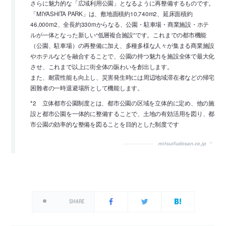
さらに魅力的な「広域利用公園」となるように再整備するものです。
「MIYASHITA PARK」は、敷地面積約10,740m2、延床面積約
46,000m2、全長約330mからなる、公園・駐車場・商業施設・ホテ
ルが一体となった新しい“低層複合施設”です。これまでの都市機能
（公園、駐車場）の再整備に加え、多種多様な人々が集まる商業施設
やホテルなどを融合することで、公園の持つ魅力を施設全体で最大化
させ、これまで以上に街全体の賑わいを創出します。
また、耐震性能も向上し、災害発生時には周辺地域滞在者などの帰宅
困難者の一時退避場所として機能します。
*2 立体都市公園制度とは、都市公園の区域を立体的に定め、他の施
設と都市公園を一体的に整備することで、土地の有効活用を図り、都
市公園の効率的な整備を図ることを目的とした制度です
mitsuifudosan.co.jp
SHARE