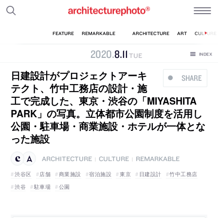
2020
.
8
.
11
TUE
日建設計がプロジェクトアーキ
SHARE
テクト、竹中工務店の設計・施
工で完成した、東京・渋谷の「MIYASHITA
PARK」の写真。立体都市公園制度を活用し
公園・駐車場・商業施設・ホテルが一体とな
った施設
ARCHITECTURE
CULTURE
REMARKABLE
|
|
渋谷区
店舗
商業施設
宿泊施設
東京
日建設計
竹中工務店
渋谷
駐車場
公園