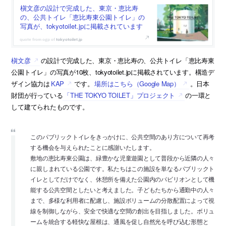
槇文彦の設計で完成した、東京・恵比寿
の、公共トイレ「恵比寿東公園トイレ」の
写真が、tokyotoilet.jpに掲載されています
tokyotoilet.jp
槇文彦
の設計で完成した、東京・恵比寿の、公共トイレ「恵比寿東
公園トイレ」の写真が10枚、tokyotoilet.jpに掲載されています。構造デ
ザイン協力は
KAP
です。
場所はこちら（Google Map）
。日本
財団が行っている
「THE TOKYO TOILET」プロジェクト
の一環と
して建てられたものです。
このパブリックトイレをきっかけに、公共空間のあり方について再考
する機会を与えられたことに感謝いたします。
敷地の恵比寿東公園は、緑豊かな児童遊園として普段から近隣の人々
に親しまれている公園です。私たちはこの施設を単なるパブリックト
イレとしてだけでなく、休憩所を備えた公園内のパビリオンとして機
能する公共空間としたいと考えました。子どもたちから通勤中の人々
まで、多様な利用者に配慮し、施設ボリュームの分散配置によって視
線を制御しながら、安全で快適な空間の創出を目指しました。ボリュ
ームを統合する軽快な屋根は、通風を促し自然光を呼び込む形態と