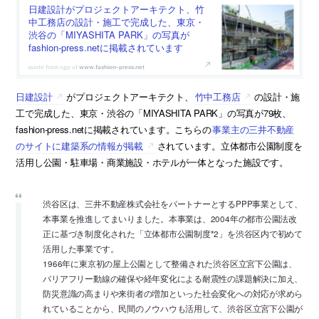
日建設計がプロジェクトアーキテクト、竹
中工務店の設計・施工で完成した、東京・
渋谷の「MIYASHITA PARK」の写真が
fashion-press.netに掲載されています
www.fashion-press.net
日建設計
がプロジェクトアーキテクト、
竹中工務店
の設計・施
工で完成した、東京・渋谷の「MIYASHITA PARK」の写真が79枚、
fashion-press.netに掲載されています。こちらの
事業主の三井不動産
のサイトに建築系の情報が掲載
されています。立体都市公園制度を
活用し公園・駐車場・商業施設・ホテルが一体となった施設です。
渋谷区は、三井不動産株式会社をパートナーとするPPP事業として、
本事業を推進してまいりました。本事業は、2004年の都市公園法改
正に基づき制度化された「立体都市公園制度*2」を渋谷区内で初めて
活用した事業です。
1966年に東京初の屋上公園として整備された渋谷区立宮下公園は、
バリアフリー動線の確保や経年変化による耐震性の課題解決に加え、
防災意識の高まりや来街者の増加といった社会変化への対応が求めら
れていることから、民間のノウハウも活用して、渋谷区立宮下公園が