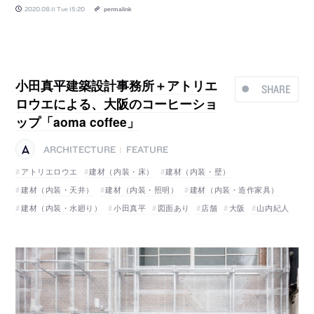
2020.08.11 Tue 15:20
permalink
小田真平建築設計事務所＋アトリエ
SHARE
ロウエによる、大阪のコーヒーショ
ップ「aoma coffee」
ARCHITECTURE
FEATURE
|
アトリエロウエ
建材（内装・床）
建材（内装・壁）
建材（内装・天井）
建材（内装・照明）
建材（内装・造作家具）
建材（内装・水廻り）
小田真平
図面あり
店舗
大阪
山内紀人