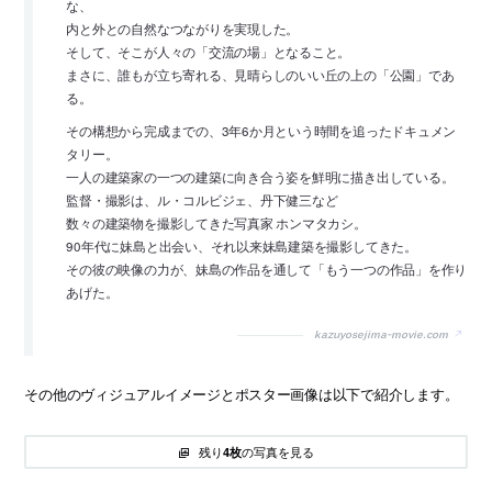
な、
内と外との自然なつながりを実現した。
そして、そこが人々の「交流の場」となること。
まさに、誰もが立ち寄れる、見晴らしのいい丘の上の「公園」であ
る。
その構想から完成までの、3年6か月という時間を追ったドキュメン
タリー。
一人の建築家の一つの建築に向き合う姿を鮮明に描き出している。
監督・撮影は、ル・コルビジェ、丹下健三など
数々の建築物を撮影してきた写真家 ホンマタカシ。
90年代に妹島と出会い、それ以来妹島建築を撮影してきた。
その彼の映像の力が、妹島の作品を通して「もう一つの作品」を作り
あげた。
kazuyosejima-movie.com
その他のヴィジュアルイメージとポスター画像は以下で紹介します。
残り
の写真を見る
4枚