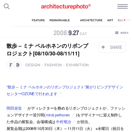
2008
.
9
.
27
SAT
散歩 – ミナ ペルホネンのリボンプ
SHARE
ロジェクト[08/10/30-08/11/11]
DESIGN
FASHION
EXHIBITION
|
|
“散歩 – ミナ ペルホネンのリボンプロジェクト”展がリビングデザイン
センターOZONEで行われます
岡田栄造
がディレクターを務めるリボンプロジェクトが、ファッシ
ョンデザイナー皆川明(
minä perhonen
)をデザイナーに迎え制作し
た作品の展覧会。会場構成は
中村竜治
が担当。
展覧会期は2008年10月30日（木）～11月11日（火） ※水曜日（祝日を