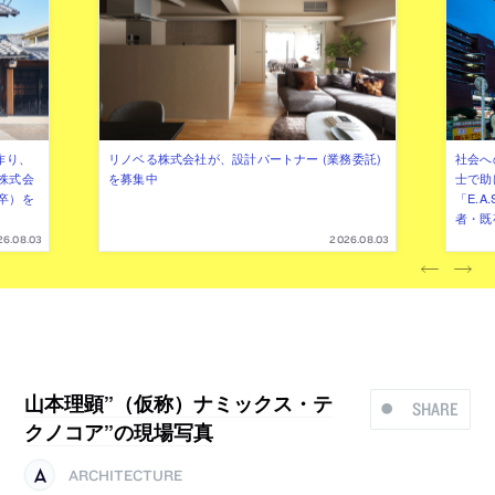
作り、
リノベる株式会社が、設計パートナー (業務委託)
社会へ
株式会
を募集中
士で助
卒）を
「E.A
者・既
26.08.03
2026.08.03
山本理顕”（仮称）ナミックス・テ
SHARE
クノコア”の現場写真
ARCHITECTURE