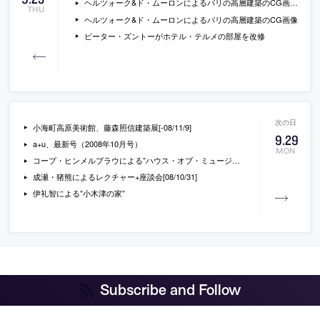
ヘルツォーク&ド・ムーロンによるパリの高層建築のCG画像２
THU
ヘルツォーク&ド・ムーロンによるパリの高層建築のCG画像
ピーター・ズントーがホテル・テルメの部屋を改修
小海町高原美術館、藤森照信建築展[-08/11/9]
9
.
29
a+u、最新号（2008年10月号）
MON
コープ・ヒンメルブラウによる”ハウス・オブ・ミュージック”
成瀬・猪熊によるレクチャー+座談会[08/10/31]
伊礼智による”小木津の家”
Subscribe and Follow