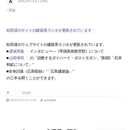
ARCHITECTURE
理論
松田達のサイトの建築系ラジオが更新されています
松田達のウェブサイトの建築系ラジオが更新されています。
■
彦坂尚嘉
インタビュー―《帝国美術館空想》について
■
山田幸司
の「説教するダイハード・ポストモダン」”第2回「石井
和絋について」”
■全体討議（広島収録）”「広島建築論」”
の三本を聞くことができます。
SHARE
2008.09.27 Sat 07:24
permalink