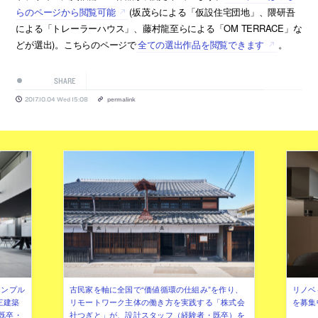
らのページから閲覧可能
(坂茂らによる「仮設住宅団地」、隈研吾
による「トレーラーハウス」、藤村龍至らによる「OM TERRACE」な
どが選出)。こちらのページで
全ての選出作品を閲覧できます
。
SHARE
2017.10.04 Wed 15:08
permalink
シンプル
古民家を軸に全国で“価値循環の仕組み”を作り、
リノベ
三建築
リモートワーク主体の働き方を実践する「株式会
を募集
既卒・
社つぎと」が、設計スタッフ（経験者・既卒）を