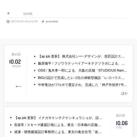
SHARE
2017.10.04 Wed 10:39
permalink
【ap job 更新】 株式会社シー･デザインが、意匠設計スタッフ（正社員）を募集中
10
.
02
藤原徹平 / フジワラテッペイアーキテクツラボによる、鎌倉の「稲村の森の家」の写真
MON
ODS / 鬼木孝一郎による、大阪の店舗「STUDIOUS Namba」
BIGの設計で完成したレゴ社の体験型施設「レゴハウス」の内部の動画
中村竜治がプロポで選定され、完成した「神戸市役所1号館1階市民ロビー」の写真
ほか
【ap job 更新】 イナガキケンチクケンキュウショが、設計スタッフ・アシスタント・協力者を募集中
10
.
06
長坂常 / スキーマ建築計画による、東京・日本橋の店舗「八木長本店」
FRI
成瀬・猪熊建築設計事務所による、東京の集合住宅「坂の上テラス」