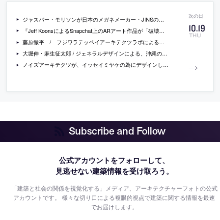
ジャスパー・モリソンが日本のメガネメーカー・JINSのためのデザインしたフレームの写真
10
.
19
『Jeff KoonsによるSnapchat上のARアート作品が「破壊」された』（TechCrunch）
THU
藤原徹平 / フジワラテッペイアーキテクツラボによる、丹下健三の横浜美術館の空間を美術展用にカスタマイズしたプロジェクト「ヨコハマトリエンナーレ2017」の写真
大堀伸・麻生征太郎 / ジェネラルデザインによる、沖縄の「ギノザリゾート 美らの教会」
ノイズアーキテクツが、イッセイミヤケの為にデザインしたポップアップ店舗「BAOBAO ISSEY MIYAKE 2017 Popup Store」の写真
Subscribe and Follow
公式アカウントをフォローして、
見逃せない建築情報を受け取ろう。
「建築と社会の関係を視覚化する」メディア、アーキテクチャーフォトの公式
アカウントです。
様々な切り口による複眼的視点で建築に関する情報を最速
でお届けします。