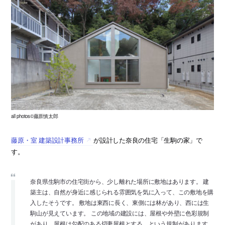
all photos©藤原慎太郎
藤原・室 建築設計事務所
が設計した奈良の住宅「生駒の家」で
す。
奈良県生駒市の住宅街から、少し離れた場所に敷地はあります。 建
築主は、自然が身近に感じられる雰囲気を気に入って、この敷地を購
入したそうです。 敷地は東西に長く、東側には林があり、西には生
駒山が見えています。 この地域の建設には、屋根や外壁に色彩規制
があり、屋根は勾配のある切妻屋根とする、という規制があります。