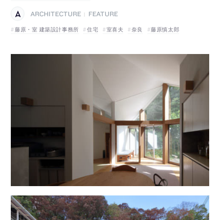
ARCHITECTURE
FEATURE
|
藤原・室 建築設計事務所
住宅
室喜夫
奈良
藤原慎太郎