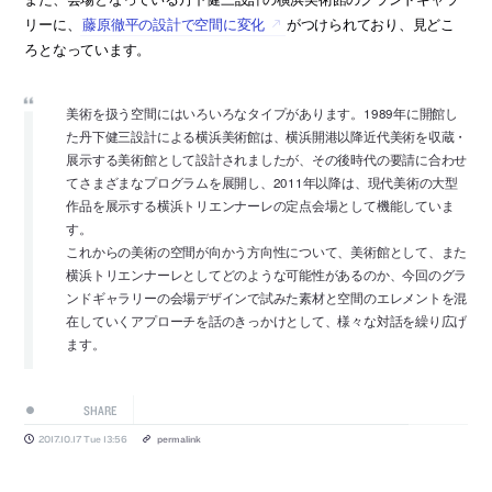
リーに、
藤原徹平の設計で空間に変化
がつけられており、見どこ
ろとなっています。
美術を扱う空間にはいろいろなタイプがあります。1989年に開館し
た丹下健三設計による横浜美術館は、横浜開港以降近代美術を収蔵・
展示する美術館として設計されましたが、その後時代の要請に合わせ
てさまざまなプログラムを展開し、2011年以降は、現代美術の大型
作品を展示する横浜トリエンナーレの定点会場として機能していま
す。
これからの美術の空間が向かう方向性について、美術館として、また
横浜トリエンナーレとしてどのような可能性があるのか、今回のグラ
ンドギャラリーの会場デザインで試みた素材と空間のエレメントを混
在していくアプローチを話のきっかけとして、様々な対話を繰り広げ
ます。
SHARE
2017.10.17 Tue 13:56
permalink