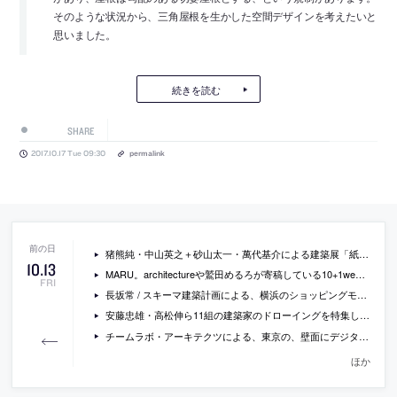
そのような状況から、三角屋根を生かした空間デザインを考えたいと
思いました。
続きを読む
SHARE
2017.10.17 Tue 09:30
permalink
猪熊純・中山英之＋砂山太一・萬代基介による建築展「紙のかたち展2」の会場写真
10
.
13
MARU。architectureや鷲田めるろが寄稿している10+1websiteの特集「建築の公共性を問い直す」
FRI
長坂常 / スキーマ建築計画による、横浜のショッピングモール内の店舗「DESCENTE BLANC 横浜」
安藤忠雄・高松伸ら11組の建築家のドローイングを特集した建築展「紙の上の建築」が、国立近現代建築資料館で開催 [2017/10/31-2018/2/4]
チームラボ・アーキテクツによる、東京の、壁面にデジタル映像が映し出されるエントランスなどが特徴的なDMM.com社のオフィスの写真など
ほか