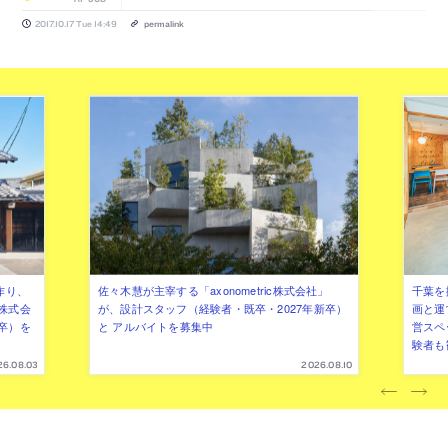
2017.10.17 Tue 14:49
permalink
作り、
佐々木慧が主宰する「axonometric株式会社」
千葉を
株式会
が、設計スタッフ（経験者・既卒・2027年新卒）
画と運
卒）を
と アルバイトを募集中
営スペ
験者も
26.08.03
2026.08.10