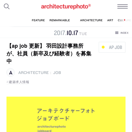
2017
.
10
.
17
TUE
【ap job 更新】 羽田設計事務所
AP JOB
が、社員（新卒及び経験者）を募集
中
ARCHITECTURE
JOB
|
建築求人情報