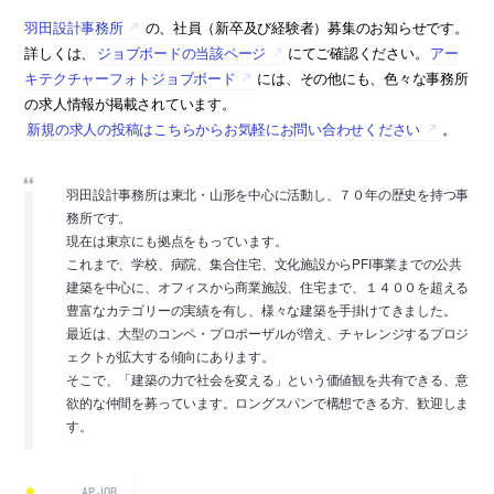
羽田設計事務所
の、社員（新卒及び経験者）募集のお知らせです。
詳しくは、
ジョブボードの当該ページ
にてご確認ください。
アー
キテクチャーフォトジョブボード
には、その他にも、色々な事務所
の求人情報が掲載されています。
新規の求人の投稿はこちらからお気軽にお問い合わせください
。
羽田設計事務所は東北・山形を中心に活動し、７０年の歴史を持つ事
務所です。
現在は東京にも拠点をもっています。
これまで、学校、病院、集合住宅、文化施設からPFI事業までの公共
建築を中心に、オフィスから商業施設、住宅まで、１４００を超える
豊富なカテゴリーの実績を有し、様々な建築を手掛けてきました。
最近は、大型のコンペ・プロポーザルが増え、チャレンジするプロジ
ェクトが拡大する傾向にあります。
そこで、「建築の力で社会を変える」という価値観を共有できる、意
欲的な仲間を募っています。ロングスパンで構想できる方、歓迎しま
す。
AP JOB