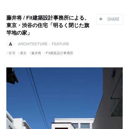
藤井将 / Fit建築設計事務所による、
SHARE
東京・渋谷の住宅「明るく閉じた旗
竿地の家」
ARCHITECTURE
FEATURE
|
住宅
東京
藤井将
Fit建築設計事務所