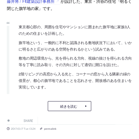
藤井将 / Fit建築設計事務所
が設計した、東京・渋谷の住宅「明るく
閉じた旗竿地の家」です。
東京都心部の、周囲を住宅やマンションに囲まれた旗竿地に家族3人
のための住まいを計画した。
旗竿地という、一般的に不利と認識される敷地状況下において、いか
に明るさと広がりのある空間を作れるかという試みである。
敷地の周辺環境から、光を得られる方向、視線の抜けを得られる方向
等を丁寧に読み取り、その方向に対して適切に開口を設けた。
2階リビングの高窓から入る光と、コーナーの窓から入る隣家の緑の
借景が、都心の旗竿地であることを忘れさせ、開放感のある住まいを
実現しています。
続きを読む
SHARE
2017.10.17 Tue 13:24
permalink