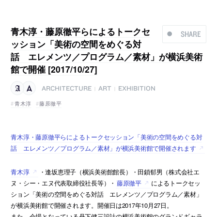
青木淳・藤原徹平らによるトークセ
SHARE
ッション「美術の空間をめぐる対
話 エレメンツ／プログラム／素材」が横浜美術
館で開催 [2017/10/27]
ARCHITECTURE
ART
EXHIBITION
|
|
青木淳
藤原徹平
青木淳・藤原徹平らによるトークセッション「美術の空間をめぐる対
話 エレメンツ／プログラム／素材」が横浜美術館で開催されます
青木淳
・逢坂恵理子（横浜美術館館長）・田鎖郁男（株式会社エ
ヌ・シー・エヌ代表取締役社長等）・
藤原徹平
によるトークセッ
ション「美術の空間をめぐる対話 エレメンツ／プログラム／素材」
が横浜美術館で開催されます。開催日は2017年10月27日。
また、会場となっている丹下健三設計の横浜美術館のグランドギャラ