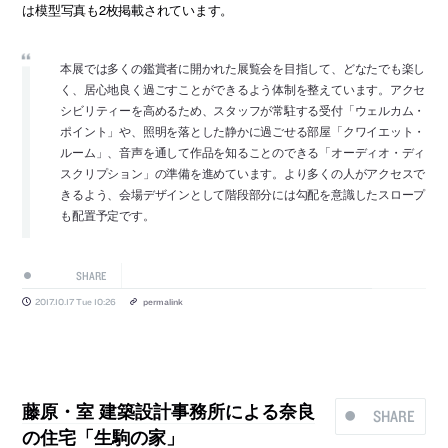
は模型写真も2枚掲載されています。
本展では多くの鑑賞者に開かれた展覧会を目指して、どなたでも楽し
く、居心地良く過ごすことができるよう体制を整えています。アクセ
シビリティーを高めるため、スタッフが常駐する受付「ウェルカム・
ポイント」や、照明を落とした静かに過ごせる部屋「クワイエット・
ルーム」、音声を通して作品を知ることのできる「オーディオ・ディ
スクリプション」の準備を進めています。より多くの人がアクセスで
きるよう、会場デザインとして階段部分には勾配を意識したスロープ
も配置予定です。
SHARE
2017.10.17 Tue 10:26
permalink
藤原・室 建築設計事務所による奈良
SHARE
の住宅「生駒の家」