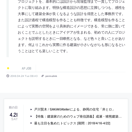
プロジェクトを、基本的には設計から現場監理まで一貫してプロジェ
クトに取り組みます。明快な構造設計の思想に立脚しつつも、感性を
大事にして建築全体が良くなるような設計を得意とした事務所です。
また設計過程で構造模型を作ることも特徴です。構造模型を作ること
によって実際の空間をより具体的にイメージできる、常に側に置いて
おくことでふとしたときにアイデアが生まれる、初めての人にプロジ
ェクトを説明するときに一目瞭然となる、など色々と良いことがあり
ます。何よりこれから実際に作る建築が小さいながらも形になるとい
うことはとても楽しいことです。
AP JOB
2018.04.24 Tue 08:43
permalink
戸川賢木 / SAKAKIAtelierによる、静岡の住宅「井とロ」
4
.
21
【特集：建築家のためのウェブ発信講義】成瀬・猪熊建築設計事務所 猪熊純によるレビュー「ウェブと、その作り手をデザインする本」
SAT
最も注目を集めたトピックス [期間：2018/4/16-4/22]