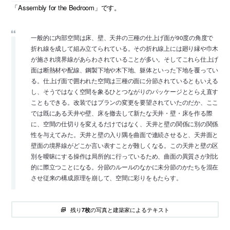
「Assembly for the Bedroom」です。
一般的に内部空間は床、壁、天井の三種の仕上げ面が90度の角度で
折れ線を成して組み立てられている。その折れ線上には廻り縁や巾木
が施され境界線があらわされていることが多い。そしてこれら仕上げ
面は断熱材や配線、鋼製下地や木下地、躯体といった下地を覆ってい
る。仕上げ面で囲われた空間は三種の面に分節されているともいえる
し、そうではなく空間を象るひとつながりのパッケージととらえ直す
こともできる。改装ではプランの変更を要望されていたのだか、ここ
では既にある天井や壁、床を撤去して新たな天井・壁・床を作る際
に、空間の仕切りを変えるだけではなく、天井と壁の関係に別の関係
性を与えてみた。天井と壁の入り隅を曲面で連続させると、天井面と
壁面の境界線がどこか言い表すことが難しくなる。この天井と壁の区
別を曖昧にする操作は局所的に行っているため、曲面の異質さが対比
的に際立つことになる。分節のルールのなかに未分節のかたちを混在
させ従来の構成原理を崩して、空間に彩りをもたらす。
残り
の写真と建築家によるテキスト
7枚