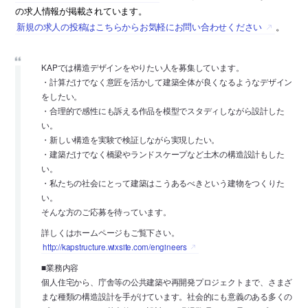
の求人情報が掲載されています。
新規の求人の投稿はこちらからお気軽にお問い合わせください
。
KAPでは構造デザインをやりたい人を募集しています。
・計算だけでなく意匠を活かして建築全体が良くなるようなデザイン
をしたい。
・合理的で感性にも訴える作品を模型でスタディしながら設計した
い。
・新しい構造を実験で検証しながら実現したい。
・建築だけでなく橋梁やランドスケープなど土木の構造設計もした
い。
・私たちの社会にとって建築はこうあるべきという建物をつくりた
い。
そんな方のご応募を待っています。
詳しくはホームページもご覧下さい。
http://kapstructure.wixsite.com/engineers
■業務内容
個人住宅から、庁舎等の公共建築や再開発プロジェクトまで、さまざ
まな種類の構造設計を手がけています。社会的にも意義のある多くの