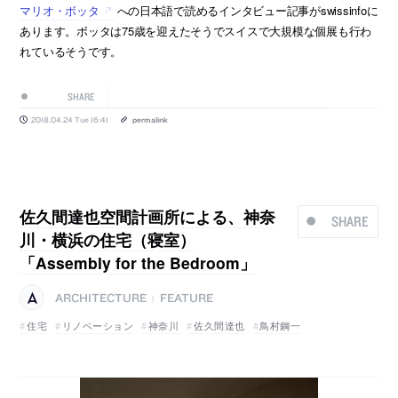
マリオ・ボッタ
への日本語で読めるインタビュー記事がswissinfoに
あります。ボッタは75歳を迎えたそうでスイスで大規模な個展も行わ
れているそうです。
SHARE
2018.04.24 Tue 16:41
permalink
佐久間達也空間計画所による、神奈
SHARE
川・横浜の住宅（寝室）
「Assembly for the Bedroom」
ARCHITECTURE
FEATURE
|
住宅
リノベーション
神奈川
佐久間達也
鳥村鋼一