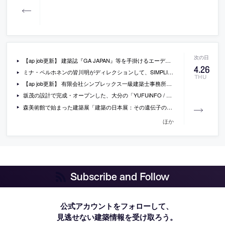
【ap job更新】 建築誌『GA JAPAN』等を手掛けるエーディーエー・エディタ・トーキョーが、編集スタッフを募集中
4
.
26
ミナ・ペルホネンの皆川明がディレクションして、SIMPLICITY・緒方慎一郎が設計した、豊島の宿泊施設「ウミトタ」の写真など
THU
【ap job更新】 有限会社シンプレックス一級建築士事務所が、設計スタッフ・設計アシスタントを募集中
坂茂の設計で完成・オープンした、大分の「YUFUiNFO / 由布市ツーリストインフォメーションセンター」の写真
森美術館で始まった建築展「建築の日本展：その遺伝子のもたらすもの」の会場動画
ほか
Subscribe and Follow
公式アカウントをフォローして、
見逃せない建築情報を受け取ろう。