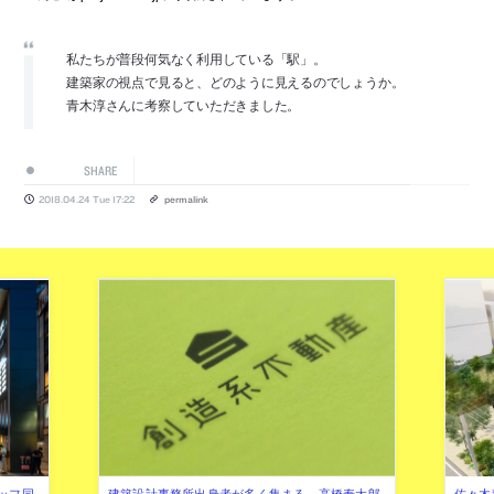
私たちが普段何気なく利用している「駅」。
建築家の視点で見ると、どのように見えるのでしょうか。
青木淳さんに考察していただきました。
SHARE
2018.04.24 Tue 17:22
permalink
ッフ同
建築設計事務所出身者が多く集まる、高橋寿太郎
佐々木慧