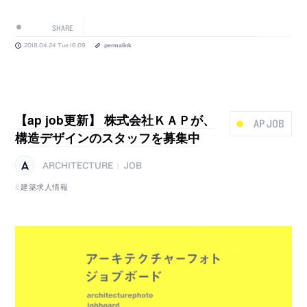
SHARE
2018.04.24 Tue 16:09
permalink
【ap job更新】 株式会社ＫＡＰが、
AP JOB
構造デザインのスタッフを募集中
ARCHITECTURE
JOB
|
建築求人情報