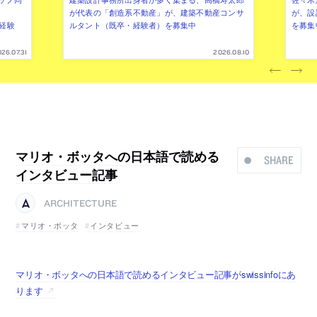
が代表の「創造系不動産」が、建築不動産コンサ
が、設
（経験
ルタント（既卒・経験者）を募集中
を募集
26.07.31
2026.08.10
マリオ・ボッタへの日本語で読める
SHARE
インタビュー記事
ARCHITECTURE
マリオ・ボッタ
インタビュー
マリオ・ボッタへの日本語で読めるインタビュー記事がswissinfoにあ
ります