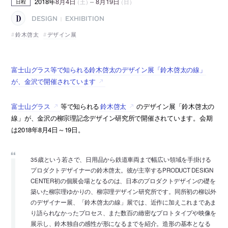
2018年
8月4日
–
8月19日
（土）
（日）
日程
DESIGN
EXHIBITION
|
鈴木啓太
デザイン展
富士山グラス等で知られる鈴木啓太のデザイン展「鈴木啓太の線」
が、金沢で開催されています
富士山グラス
等で知られる
鈴木啓太
のデザイン展「鈴木啓太の
線」が、金沢の柳宗理記念デザイン研究所で開催されています。会期
は2018年8月4日～19日。
35歳という若さで、日用品から鉄道車両まで幅広い領域を手掛ける
プロダクトデザイナーの鈴木啓太。彼が主宰するPRODUCT DESIGN
CENTER初の個展会場となるのは、日本のプロダクトデザインの礎を
築いた柳宗理ゆかりの、柳宗理デザイン研究所です。同所初の柳以外
のデザイナー展、「鈴木啓太の線」展では、近作に加えこれまであま
り語られなかったプロセス、また数百の緻密なプロトタイプや映像を
展示し、鈴木独自の感性が形になるまでを紹介。造形の基本となる