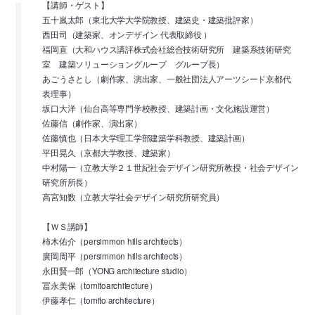
【講師・ゲスト】
五十嵐太郎（東北大学大学院教授、建築史・建築批評家）
西田司（建築家、オンデザイン 代表取締役 ）
福岡直（大和ハウス講評株式会社総合技術研究所 建築系技術研究
室 建築ソリューショングループ グループ長）
あごうさとし（劇作家、演出家、一般社団法人アーツシード京都代
表理事）
坂口大洋（仙台高等専門学校教授、建築計画・文化施設運営）
佐藤信（劇作家、演出家）
佐藤慎也（日本大学理工学部建築学科教授、建築計画）
平田晃久（京都大学教授、建築家）
中村陽一（立教大学２１世紀社会デザイン研究所教授・社会デザイン
研究所所長）
高宮知数（立教大学社会デザイン研究所研究員）
【ＷＳ講師】
柿木佑介（persimmon hills architects）
廣岡周平（persimmon hills architects）
永田賢一郎（YONG architecture studio）
冨永美保（tomitoarchitecture）
伊藤孝仁（tomito architecture）