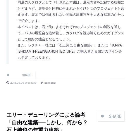
同展のカタログとして刊行された本書は、展示内容を記録する役割に
とどまらず、展覧会と同時に生まれたもうひとつのプロジェクトと言
えます。展示では伝えきれない同氏の建築哲学を大きな絵本のかたち
で紹介します。
本イベントは、石上氏によるそれぞれのプロジェクトの解説を通し
て、パリの展覧会を追体験し、カタログを読み解くためのガイダンス
として絶好の機会となるでしょう。
また、レクチャー後には『石上純也 自由な建築』、または『JUNYA
ISHIGAMI FREEING ARCHITECTURE』ご購入者さま限定のサイン会
も予定しております。
SHARE
2018.08.08 Wed 13:19
permalink
エリー・デューリングによる論考
SHARE
「自由な建築──しかし、何から？
石上純也の無重力建築」