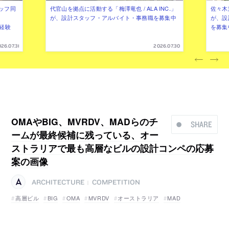
ッフ同
代官山を拠点に活動する「梅澤竜也 / ALA INC.」
佐々木慧
が、設計スタッフ・アルバイト・事務職を募集中
が、設
（経験
を募集
26.07.31
2026.07.30
OMAやBIG、MVRDV、MADらのチ
SHARE
ームが最終候補に残っている、オー
ストラリアで最も高層なビルの設計コンペの応募
案の画像
ARCHITECTURE
COMPETITION
|
高層ビル
BIG
OMA
MVRDV
オーストラリア
MAD