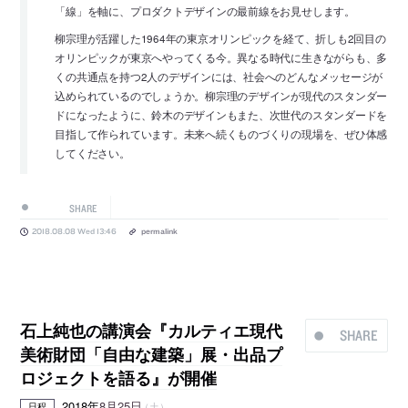
「線」を軸に、プロダクトデザインの最前線をお見せします。
柳宗理が活躍した1964年の東京オリンピックを経て、折しも2回目の
オリンピックが東京へやってくる今。異なる時代に生きながらも、多
くの共通点を持つ2人のデザインには、社会へのどんなメッセージが
込められているのでしょうか。柳宗理のデザインが現代のスタンダー
ドになったように、鈴木のデザインもまた、次世代のスタンダードを
目指して作られています。未来へ続くものづくりの現場を、ぜひ体感
してください。
SHARE
2018.08.08 Wed 13:46
permalink
石上純也の講演会『カルティエ現代
SHARE
美術財団「自由な建築」展・出品プ
ロジェクトを語る』が開催
2018年
8月25日
（土）
日程