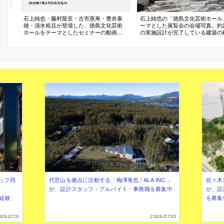
石上純也・藤村龍至・古市憲寿・豊井泰
石上純也の「徳島文化芸術ホール
雄・清水裕且が登壇した、徳島文化芸術
ーマとした展覧会の会場写真。約2,
ホールをテーマとしたセミナーの動画。
の実施設計が完了している建築の
2026年7月に行われたもの
ドローイングを中心に展示
ッフ同
代官山を拠点に活動する「梅澤竜也 / ALA INC.」
佐々木慧
が、設計スタッフ・アルバイト・事務職を募集中
が、設
（経験
を募集
26.07.31
2026.07.30