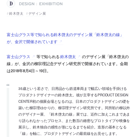
DESIGN
EXHIBITION
|
鈴木啓太
デザイン展
富士山グラス等で知られる鈴木啓太のデザイン展「鈴木啓太の線」
が、金沢で開催されています
富士山グラス
等で知られる
鈴木啓太
のデザイン展「鈴木啓太の
線」が、金沢の柳宗理記念デザイン研究所で開催されています。会期
は2018年8月4日～19日。
35歳という若さで、日用品から鉄道車両まで幅広い領域を手掛ける
プロダクトデザイナーの鈴木啓太。彼が主宰するPRODUCT DESIGN
CENTER初の個展会場となるのは、日本のプロダクトデザインの礎を
築いた柳宗理ゆかりの、柳宗理デザイン研究所です。同所初の柳以外
のデザイナー展、「鈴木啓太の線」展では、近作に加えこれまであま
り語られなかったプロセス、また数百の緻密なプロトタイプや映像を
展示し、鈴木独自の感性が形になるまでを紹介。造形の基本となる
「線」を軸に、プロダクトデザインの最前線をお見せします。