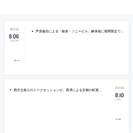
芦原義信による「銀座・ソニービル」解体後に期間限定で作られた、公園＋地下商業施設の「銀座ソニーパーク」の概要
8
.
06
MON
西沢立衛らのトークセッションが、西澤による京都の町屋を改修した住まいとサロン「徳田邸」で開催
8
.
10
FRI