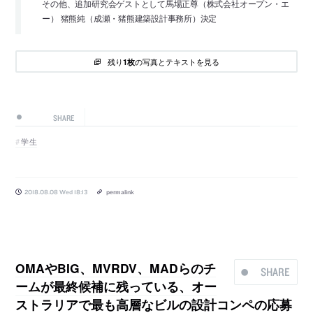
その他、追加研究会ゲストとして馬場正尊（株式会社オープン・エ
ー） 猪熊純（成瀬・猪熊建築設計事務所）決定
残り
の写真とテキストを見る
1枚
SHARE
学生
2018.08.08 Wed 18:13
permalink
OMAやBIG、MVRDV、MADらのチ
SHARE
ームが最終候補に残っている、オー
ストラリアで最も高層なビルの設計コンペの応募