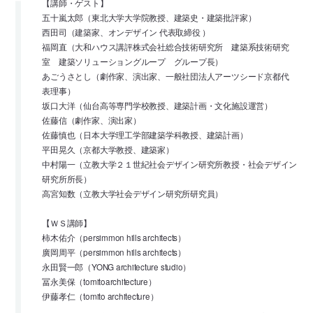
【講師・ゲスト】
五十嵐太郎（東北大学大学院教授、建築史・建築批評家）
西田司（建築家、オンデザイン 代表取締役 ）
福岡直（大和ハウス講評株式会社総合技術研究所 建築系技術研究
室 建築ソリューショングループ グループ長）
あごうさとし（劇作家、演出家、一般社団法人アーツシード京都代
表理事）
坂口大洋（仙台高等専門学校教授、建築計画・文化施設運営）
佐藤信（劇作家、演出家）
佐藤慎也（日本大学理工学部建築学科教授、建築計画）
平田晃久（京都大学教授、建築家）
中村陽一（立教大学２１世紀社会デザイン研究所教授・社会デザイン
研究所所長）
高宮知数（立教大学社会デザイン研究所研究員）
【ＷＳ講師】
柿木佑介（persimmon hills architects）
廣岡周平（persimmon hills architects）
永田賢一郎（YONG architecture studio）
冨永美保（tomitoarchitecture）
伊藤孝仁（tomito architecture）