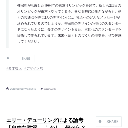
柳宗理が活躍した1964年の東京オリンピックを経て、折しも2回目の
オリンピックが東京へやってくる今。異なる時代に生きながらも、多
くの共通点を持つ2人のデザインには、社会へのどんなメッセージが
込められているのでしょうか。柳宗理のデザインが現代のスタンダー
ドになったように、鈴木のデザインもまた、次世代のスタンダードを
目指して作られています。未来へ続くものづくりの現場を、ぜひ体感
してください。
SHARE
鈴木啓太
デザイン展
2018.08.08 Wed 13:46
permalink
エリー・デューリングによる論考
SHARE
「自由な建築──しかし、何から？