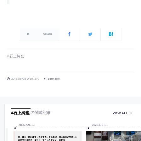
SHARE
石上純也
2018.08.08 Wed 13:19
permalink
#石上純也
の関連記事
VIEW ALL
2026
.
7
.
25
2026
.
7
.
16
SAT
THU