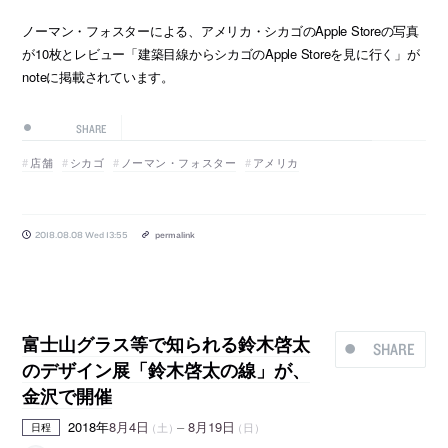
ノーマン・フォスターによる、アメリカ・シカゴのApple Storeの写真
が10枚とレビュー「建築目線からシカゴのApple Storeを見に行く」が
noteに掲載されています。
SHARE
店舗
シカゴ
ノーマン・フォスター
アメリカ
2018.08.08 Wed 13:55
permalink
富士山グラス等で知られる鈴木啓太
SHARE
のデザイン展「鈴木啓太の線」が、
金沢で開催
2018年
8月4日
–
8月19日
（土）
（日）
日程