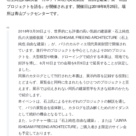
プロジェクトを語る』が開催されます。開催日は2018年8月25日。場
所は青山ブックセンターです。
2018年3月30日より、世界的にも評価の高い気鋭の建築家・石上純也
氏の大規模個展「JUNYA ISHIGAMI, FREEING ARCHITECTURE（石上
純也 自由な建築）」が、パリのカルティエ現代美術財団で開催され
ています。進行中のプロジェクトを中心としたおよそ20のプロジェ
クトを、大型模型や映像、ドローイングで紹介する本展は、現地でも
好評を博し、6月10日までの会期を9月9日まで延長することが決定し
ました。
同展のカタログとして刊行された本書は、展示内容を記録する役割に
とどまらず、展覧会と同時に生まれたもうひとつのプロジェクトと言
えます。展示では伝えきれない同氏の建築哲学を大きな絵本のかたち
で紹介します。
本イベントは、石上氏によるそれぞれのプロジェクトの解説を通し
て、パリの展覧会を追体験し、カタログを読み解くためのガイダンス
として絶好の機会となるでしょう。
また、レクチャー後には『石上純也 自由な建築』、または『JUNYA
ISHIGAMI FREEING ARCHITECTURE』ご購入者さま限定のサイン会
も予定しております。