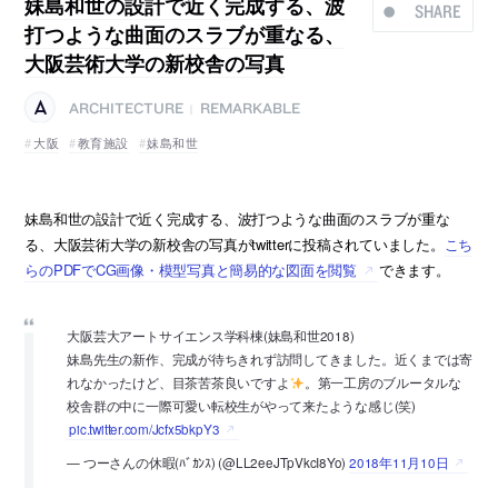
妹島和世の設計で近く完成する、波
SHARE
打つような曲面のスラブが重なる、
大阪芸術大学の新校舎の写真
ARCHITECTURE
REMARKABLE
|
大阪
教育施設
妹島和世
妹島和世の設計で近く完成する、波打つような曲面のスラブが重な
る、大阪芸術大学の新校舎の写真がtwitterに投稿されていました。
こち
らのPDFでCG画像・模型写真と簡易的な図面を閲覧
できます。
大阪芸大アートサイエンス学科棟(妹島和世2018)
妹島先生の新作、完成が待ちきれず訪問してきました。近くまでは寄
れなかったけど、目茶苦茶良いですよ
。第一工房のブルータルな
校舎群の中に一際可愛い転校生がやって来たような感じ(笑)
pic.twitter.com/Jcfx5bkpY3
— つーさんの休暇(ﾊﾞｶﾝｽ) (@LL2eeJTpVkcI8Yo)
2018年11月10日