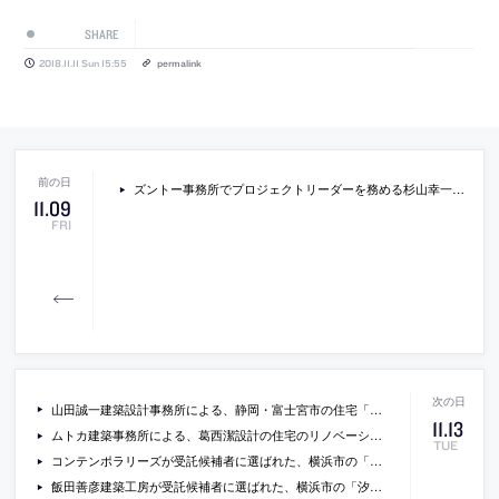
SHARE
2018.11.11 Sun 15:55
permalink
ズントー事務所でプロジェクトリーダーを務める杉山幸一郎の連載エッセイの最新回「スイスの建築文化」
11
.
09
FRI
山田誠一建築設計事務所による、静岡・富士宮市の住宅「富士南麓の家」の写真
11
.
13
ムトカ建築事務所による、葛西潔設計の住宅のリノベーション「天井の楕円」の写真とレビュー
TUE
コンテンポラリーズが受託候補者に選ばれた、横浜市の「上菅田小学校建替え」設計プロポの提案書
飯田善彦建築工房が受託候補者に選ばれた、横浜市の「汐見台小学校建替え」設計プロポの提案書