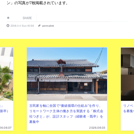
ン」の写真が7枚掲載されています。
SHARE
2018.11.11 Sun 16:56
permalink
社」
古民家を軸に全国で“価値循環の仕組み”を作り、
リノベ
年新卒）
リモートワーク主体の働き方を実践する「株式会
を募集
社つぎと」が、設計スタッフ（経験者・既卒）を
募集中
26.08.07
2026.08.03