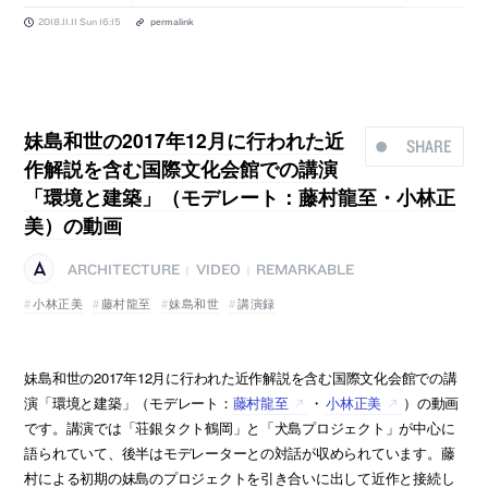
2018.11.11 Sun 16:15
permalink
妹島和世の2017年12月に行われた近
SHARE
作解説を含む国際文化会館での講演
「環境と建築」（モデレート：藤村龍至・小林正
美）の動画
ARCHITECTURE
VIDEO
REMARKABLE
|
|
小林正美
藤村龍至
妹島和世
講演録
妹島和世の2017年12月に行われた近作解説を含む国際文化会館での講
演「環境と建築」（モデレート：
藤村龍至
・
小林正美
）の動画
です。講演では「荘銀タクト鶴岡」と「犬島プロジェクト」が中心に
語られていて、後半はモデレーターとの対話が収められています。藤
村による初期の妹島のプロジェクトを引き合いに出して近作と接続し