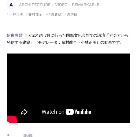
ARCHITECTURE
VIDEO
REMARKABLE
|
|
小林正美
藤村龍至
伊東豊雄
講演録
伊東豊雄
が2018年7月に行った国際文化会館での講演「アジアから
発信する建築」（モデレータ：藤村龍至・小林正美）の動画です。
SHARE