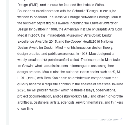
Design (BMD), and in 2003 he founded the Institute Without
Boundaries in collaboration with the School of Design. In 2010, he
went on to co-found The Massive Change Network in Chicago. Mau is
the recipient of prestigious awards including the Chrysler Award for
Design Innovation in 1998, the American Institute of Graphic Arts Gold
Medal in 2007, the Philadelphia Museum of Art’s Collab Design
Excellence Award in 2015, and the Cooper Hewitt 2016 National
Design Award for Design Mind – for his impact on design theory,
design practice and public awareness. In 1998, Mau designed a
widely circulated 43 point manifest called ‘The Incomplete Manifesto
for Growth’, which assists its users in forming and assessing their
design process. Mau is also the author of iconic books such as ‘S, M,
L, XL’ (1995) with Rem Koolhaas: an architecture compendium that
quickly became a requisite addition to the shelves of creatives. In June
2020, he will publish ‘MC24’, which features essays, observations,
project documentation, and design work by Mau and other high-profile
architects, designers, artists, scientists, environmentalists, and thinkers
of our time.
youtube.com