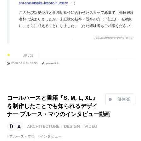
shi-she/aisaka-tesoro-nursery
）
このたび新規受注と事務所拡張に合わせたスタッフ募集で、先日経験
者枠は決まりましたが、未経験の新卒・既卒の方（下記E,F）も対象
に、さらに迎えることにしました。（ただ経験者もご相談ください）
job.architecturephoto.net
AP JOB
2020.02.21 Fri 08:55
permalink
コールハースと書籍『S, M, L, XL』
SHARE
を制作したことでも知られるデザイ
ナー ブルース・マウのインタビュー動画
ARCHITECTURE
DESIGN
VIDEO
|
|
ブルース・マウ
インタビュー