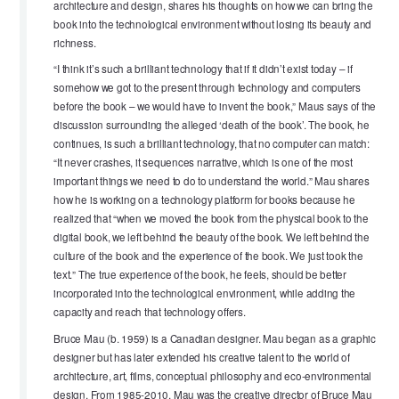
architecture and design, shares his thoughts on how we can bring the
book into the technological environment without losing its beauty and
richness.
“I think it’s such a brilliant technology that if it didn’t exist today – if
somehow we got to the present through technology and computers
before the book – we would have to invent the book,” Maus says of the
discussion surrounding the alleged ‘death of the book’. The book, he
continues, is such a brilliant technology, that no computer can match:
“It never crashes, it sequences narrative, which is one of the most
important things we need to do to understand the world.” Mau shares
how he is working on a technology platform for books because he
realized that “when we moved the book from the physical book to the
digital book, we left behind the beauty of the book. We left behind the
culture of the book and the experience of the book. We just took the
text.” The true experience of the book, he feels, should be better
incorporated into the technological environment, while adding the
capacity and reach that technology offers.
Bruce Mau (b. 1959) is a Canadian designer. Mau began as a graphic
designer but has later extended his creative talent to the world of
architecture, art, films, conceptual philosophy and eco-environmental
design. From 1985-2010, Mau was the creative director of Bruce Mau