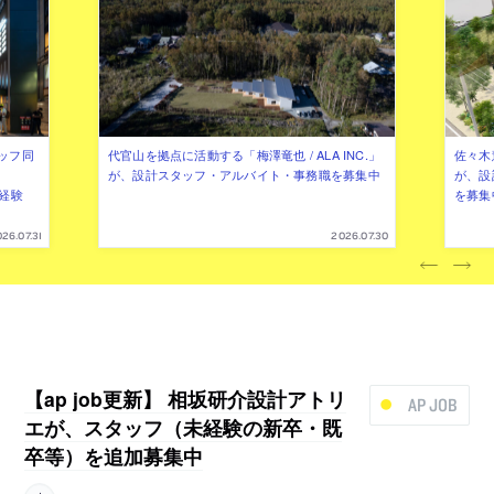
ッフ同
代官山を拠点に活動する「梅澤竜也 / ALA INC.」
佐々木慧
が、設計スタッフ・アルバイト・事務職を募集中
が、設
（経験
を募集
26.07.31
2026.07.30
【ap job更新】 相坂研介設計アトリ
AP JOB
エが、スタッフ（未経験の新卒・既
卒等）を追加募集中