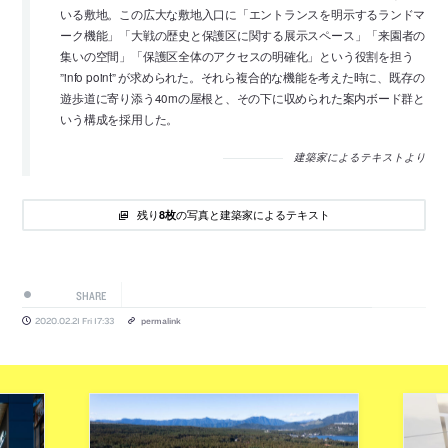
いる敷地。この広大な敷地入口に「エントランスを明示するランドマ
ーク機能」「大戦の歴史と保護区に関する展示スペース」「来園者の
集いの空間」「保護区全体のアクセスの明確化」という役割を担う
”info point” が求められた。それら複合的な機能を考えた時に、既存の
遊歩道に寄り添う40mの屋根と、その下に収められた案内ボード群と
いう構成を採用した。
建築家によるテキストより
残り
の写真と建築家によるテキスト
8枚
SHARE
2020.02.21 Fri 17:33
permalink