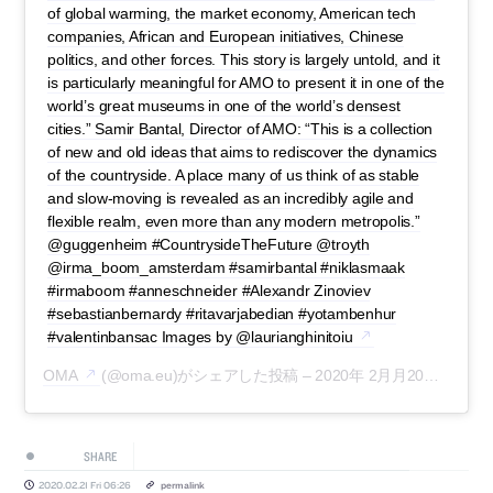
of global warming, the market economy, American tech
companies, African and European initiatives, Chinese
politics, and other forces. This story is largely untold, and it
is particularly meaningful for AMO to present it in one of the
world’s great museums in one of the world’s densest
cities.” Samir Bantal, Director of AMO: “This is a collection
of new and old ideas that aims to rediscover the dynamics
of the countryside. A place many of us think of as stable
and slow-moving is revealed as an incredibly agile and
flexible realm, even more than any modern metropolis.”
@guggenheim #CountrysideTheFuture @troyth
@irma_boom_amsterdam #samirbantal #niklasmaak
#irmaboom #anneschneider #Alexandr Zinoviev
#sebastianbernardy #ritavarjabedian #yotambenhur
#valentinbansac Images by @laurianghinitoiu
OMA
(@oma.eu)がシェアした投稿 –
2020年 2月月20日午前10時36分PST
SHARE
2020.02.21 Fri 06:26
permalink