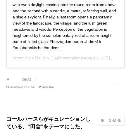
with even daylight coming into the round room from above
and the second with a candle, a matte, reflecting wall, and
a single skylight. Finally, a last room opens a panoramic
view of the landscape, the village, and the lush green
meadows and woods. Perception of the vegetation is
heightened by the complementary red of a room-height
pane of tinted glass. #herzogdemeuron #hdm515
#autobahnkirche #andeer
Herzog & de Meuron
(@herzogdemeuron)がシェアした投稿 –
SHARE
2020.02.21 Fri 07:02
permalink
コールハースらがキュレーションし
SHARE
ている、“田舎”をテーマにした、