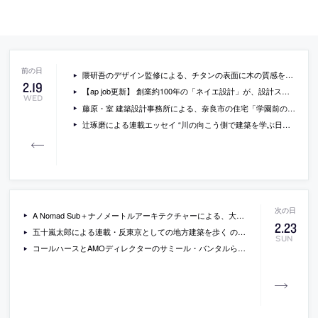
隈研吾のデザイン監修による、チタンの表面に木の質感を表現した、ルーバー建材が発売へ
2
.
19
【ap job更新】 創業約100年の「ネイエ設計」が、設計スタッフ・施工管理スタッフを募集中
WED
藤原・室 建築設計事務所による、奈良市の住宅「学園前の家」
辻琢磨による連載エッセイ “川の向こう側で建築を学ぶ日々” 第２回「ボスの割り切りスイッチ」
A Nomad Sub＋ナノメートルアーキテクチャーによる、大阪市の障碍者就労支援施設「PALETTE」
2
.
23
五十嵐太郎による連載・反東京としての地方建築を歩く の７回目「建築における沖縄らしさ」
SUN
コールハースとAMOディレクターのサミール・バンタルらによる、グッゲンハイム美術館で始まった”田舎”をテーマにした建築展「Countryside, The Future」の新しい会場写真