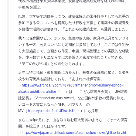
代表の相坂は東京大学卒業後、安藤忠雄建築研究所を経て2003年に
事務所を開設。
以降、大学等で講師をしつつ、建築家協会の常任幹事としても若手の
参加できる公共コンペを提案したり行政を支援して建築士の職能普及
を目指す活動が評価され、「これからの建築士賞」も受賞しました。
我々は保育園やビル、ホテル、集住や個人邸、家具や玩具までデザイ
ンする一方、公共コンペにも定期的に参加しており、ここでは住宅か
ら大型施設まで、企画から作図、申請、現場監理までの実践的な経験
を、少人数アトリエならではの身近さと密度で積むことができる、
「第二の学びの場」と位置付けられます。
近年は特に福祉・教育関係に力を入れ、複数の保育園に加え、音楽学
校や知育玩具も設計しており、「あまねの杜保育園」
（
https://www.archdaily.com/787963/amanenomori-nursery-school-
aisaka-architects-atelier
）は、「こども環境学会賞」「JIA環境
建築賞」「Architecture Asia Award」など国内外多数の受賞に加え、
レコード大賞にもなったNHK「パプリカ」の
MV（
https://youtu.be/ba0UDkwU4I0
）にも採用。
さらに今年2月には、山を取り込む巨大遊具のような「てぞーろ保育
園」を竣工させたばかりです。
（
https://www.japan-architects.com/ja/architecture-news/yi-liao-fu-zhi-