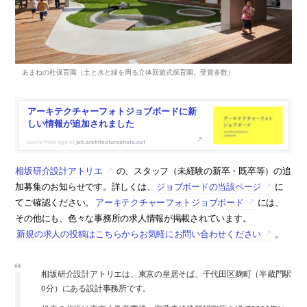
アーキテクチャーフォトジョブボードに新
しい情報が追加されました
job.architecturephoto.net
相坂研介設計アトリエ
の、スタッフ（未経験の新卒・既卒等）の追
加募集のお知らせです。詳しくは、
ジョブボードの当該ページ
に
てご確認ください。
アーキテクチャーフォトジョブボード
には、
その他にも、色々な事務所の求人情報が掲載されています。
新規の求人の投稿はこちらからお気軽にお問い合わせください
。
相坂研介設計アトリエは、東京の皇居そば、千代田区麹町（半蔵門駅
0分）にある設計事務所です。